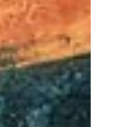
názory a na ich svet vo svetle, ktoré je čímsi
viac ako fyzikálnym javom.