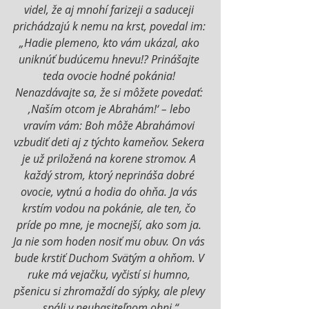
videl, že aj mnohí farizeji a saduceji 
prichádzajú k nemu na krst, povedal im: 
„Hadie plemeno, kto vám ukázal, ako 
uniknúť budúcemu hnevu!? Prinášajte 
teda ovocie hodné pokánia! 
Nenazdávajte sa, že si môžete povedať: 
‚Naším otcom je Abrahám!‘ – lebo 
vravím vám: Boh môže Abrahámovi 
vzbudiť deti aj z týchto kameňov. Sekera 
je už priložená na korene stromov. A 
každý strom, ktorý neprináša dobré 
ovocie, vytnú a hodia do ohňa. Ja vás 
krstím vodou na pokánie, ale ten, čo 
príde po mne, je mocnejší, ako som ja. 
Ja nie som hoden nosiť mu obuv. On vás 
bude krstiť Duchom Svätým a ohňom. V 
ruke má vejačku, vyčistí si humno, 
pšenicu si zhromaždí do sýpky, ale plevy 
spáli v neuhasiteľnom ohni.“