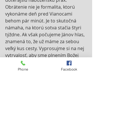
doterajšiu náboženskú prax. 
Obrátenie nie je formalita, ktorú 
vykonáme deň pred Vianocami 
behom pár minút. Je to skutočná 
námaha, na ktorú sotva stačia štyri 
týždne. Ak však počujeme Jánov hlas, 
znamená to, že už máme za sebou 
veľký kus cesty. Vyprosujme si na nej 
vytrvalosť, aby sme plnením Božej 
vôle získali prisľúbenie. (Hebr 10,36)
Phone
Facebook
Nejnovější příspěvky
Zobrazit vše