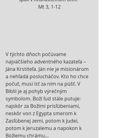
Mt 3, 1-12
V týchto dňoch počúvame 
najväčšieho adventného kazateľa – 
Jána Krstiteľa. Ján nie je misionárom 
a nehľadá poslucháčov. Kto ho chce 
počuť, musí ísť za ním na púšť. V 
Biblii je aj pohyb výrečným 
symbolom. Boží ľud stále putuje: 
najskôr za Božími prisľúbeniami, 
neskôr von z Egypta smerom k 
Zasľúbenej zemi, potom k Judei, 
potom k Jeruzalemu a napokon k 
Božiemu chrámu...