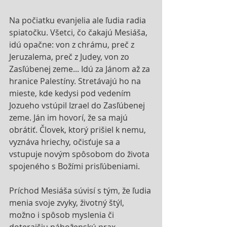
Na počiatku evanjelia ale ľudia radia 
spiatočku. Všetci, čo čakajú Mesiáša, 
idú opačne: von z chrámu, preč z 
Jeruzalema, preč z Judey, von zo 
Zasľúbenej zeme... Idú za Jánom až za 
hranice Palestíny. Stretávajú ho na 
mieste, kde kedysi pod vedením 
Jozueho vstúpil Izrael do Zasľúbenej 
zeme. Ján im hovorí, že sa majú 
obrátiť. Človek, ktorý prišiel k nemu, 
vyznáva hriechy, očisťuje sa a 
vstupuje novým spôsobom do života 
spojeného s Božími prisľúbeniami.
Príchod Mesiáša súvisí s tým, že ľudia 
menia svoje zvyky, životný štýl, 
možno i spôsob myslenia či 