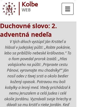
Kolbe
WEB
Duchovné slovo: 2.
adventná nedeľa
V tých dňoch vystúpil Ján Krstiteľ a 
hlásal v judejskej púšti: „Robte pokánie, 
lebo sa priblížilo nebeské kráľovstvo.“ To 
o ňom povedal prorok Izaiáš: „Hlas 
volajúceho na púšti: ‚Pripravte cestu 
Pánovi, vyrovnajte mu chodníky!‘“ Ján 
nosil odev z ťavej srsti a okolo bedier 
kožený opasok. Potravou mu boli 
kobylky a lesný med. Vtedy prichádzal k 
nemu Jeruzalem a celá Judea i celé 
okolie Jordánu. Vyznávali svoje hriechy a 
dávali sa mu krstiť v rieke Jordán. Keď 