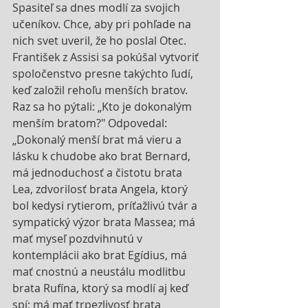
Spasiteľ sa dnes modlí za svojich 
učeníkov. Chce, aby pri pohľade na 
nich svet uveril, že ho poslal Otec. 
František z Assisi sa pokúšal vytvoriť 
spoločenstvo presne takýchto ľudí, 
keď založil rehoľu menších bratov. 
Raz sa ho pýtali: „Kto je dokonalým 
menším bratom?" Odpovedal: 
„Dokonalý menší brat má vieru a 
lásku k chudobe ako brat Bernard, 
má jednoduchosť a čistotu brata 
Lea, zdvorilosť brata Angela, ktorý 
bol kedysi rytierom, príťažlivú tvár a 
sympatický výzor brata Massea; má 
mať myseľ pozdvihnutú v 
kontemplácii ako brat Egídius, má 
mať cnostnú a neustálu modlitbu 
brata Rufína, ktorý sa modlí aj keď 
spí; má mať trpezlivosť brata 