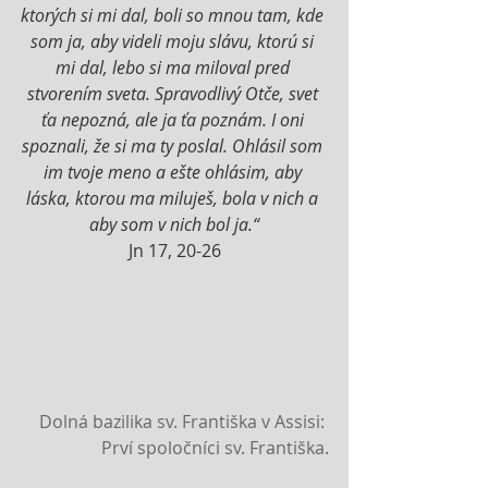
ktorých si mi dal, boli so mnou tam, kde 
som ja, aby videli moju slávu, ktorú si 
mi dal, lebo si ma miloval pred 
stvorením sveta. Spravodlivý Otče, svet 
ťa nepozná, ale ja ťa poznám. I oni 
spoznali, že si ma ty poslal. Ohlásil som 
im tvoje meno a ešte ohlásim, aby 
láska, ktorou ma miluješ, bola v nich a 
aby som v nich bol ja.“
Jn 17, 20-26
 Dolná bazilika sv. Františka v Assisi: 
Prví spoločníci sv. Františka.