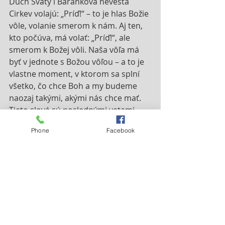
Duch Svätý i Baránkova nevesta 
Cirkev volajú: „Príď!“ – to je hlas Božie 
vôle, volanie smerom k nám. Aj ten, 
kto počúva, má volať: „Príď!“, ale 
smerom k Božej vôli. Naša vôľa má 
byť v jednote s Božou vôľou – a to je 
vlastne moment, v ktorom sa splní 
všetko, čo chce Boh a my budeme 
naozaj takými, akými nás chce mať. 
Tieto slová sú poslednými vetami 
Svätého písma.
Phone
Facebook
Nejnovější příspěvky
Zobrazit vše