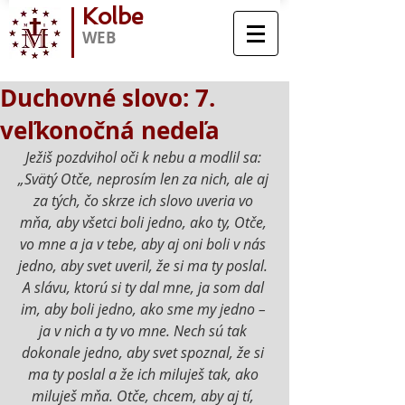
Kolbe
WEB
Duchovné slovo: 7.
veľkonočná nedeľa
Ježiš pozdvihol oči k nebu a modlil sa: 
„Svätý Otče, neprosím len za nich, ale aj 
za tých, čo skrze ich slovo uveria vo 
mňa, aby všetci boli jedno, ako ty, Otče, 
vo mne a ja v tebe, aby aj oni boli v nás 
jedno, aby svet uveril, že si ma ty poslal. 
A slávu, ktorú si ty dal mne, ja som dal 
im, aby boli jedno, ako sme my jedno – 
ja v nich a ty vo mne. Nech sú tak 
dokonale jedno, aby svet spoznal, že si 
ma ty poslal a že ich miluješ tak, ako 
miluješ mňa. Otče, chcem, aby aj tí, 