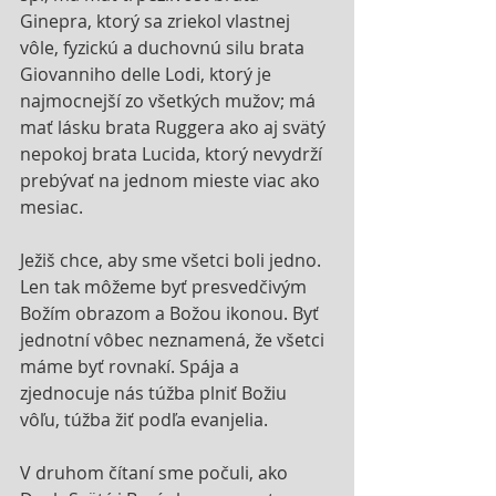
Ginepra, ktorý sa zriekol vlastnej 
vôle, fyzickú a duchovnú silu brata 
Giovanniho delle Lodi, ktorý je 
najmocnejší zo všetkých mužov; má 
mať lásku brata Ruggera ako aj svätý 
nepokoj brata Lucida, ktorý nevydrží 
prebývať na jednom mieste viac ako 
mesiac.
Ježiš chce, aby sme všetci boli jedno. 
Len tak môžeme byť presvedčivým 
Božím obrazom a Božou ikonou. Byť 
jednotní vôbec neznamená, že všetci 
máme byť rovnakí. Spája a 
zjednocuje nás túžba plniť Božiu 
vôľu, túžba žiť podľa evanjelia.
V druhom čítaní sme počuli, ako 