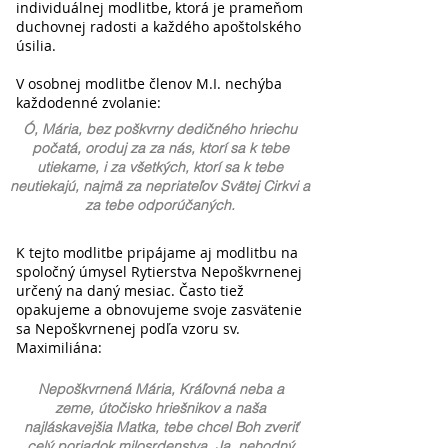
individuálnej modlitbe, ktorá je prameňom
duchovnej radosti a každého apoštolského
úsilia.
V osobnej modlitbe členov M.I. nechýba
každodenné zvolanie:
Ó, Mária, bez poškvrny dedičného hriechu
počatá, oroduj za za nás, ktorí sa k tebe
utiekame, i za všetkých, ktorí sa k tebe
neutiekajú, najmä za nepriateľov Svätej Cirkvi a
za tebe odporúčaných.
K tejto modlitbe pripájame aj modlitbu na
spoločný úmysel Rytierstva Nepoškvrnenej
určený na daný mesiac.
Často tiež
opakujeme a obnovujeme svoje zasvätenie
sa Nepoškvrnenej podľa vzoru sv.
Maximiliána:
Nepoškvrnená Mária, Kráľovná neba a
zeme,
útočisko hriešnikov a naša
najláskavejšia Matka,
tebe chcel Boh zveriť
celý poriadok milosrdenstva.
Ja, nehodný