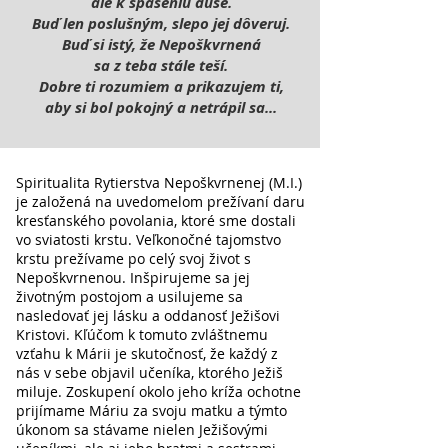
ale k spaseniu duše.
Buď len poslušným, slepo jej dôveruj.
Buď si istý, že Nepoškvrnená
sa z teba stále teší.
Dobre ti rozumiem a prikazujem ti,
aby si bol pokojný a netrápil sa...
Spiritualita Rytierstva Nepoškvrnenej (M.I.)
je založená na uvedomelom prežívaní daru
kresťanského povolania, ktoré sme dostali
vo sviatosti krstu. Veľkonočné tajomstvo
krstu prežívame po celý svoj život s
Nepoškvrnenou. Inšpirujeme sa jej
životným postojom a usilujeme sa
nasledovať jej lásku a oddanosť Ježišovi
Kristovi.
Kľúčom k tomuto zvláštnemu
vzťahu k Márii je skutočnosť, že každý z
nás v sebe objavil učeníka, ktorého Ježiš
miluje. Zoskupení okolo jeho kríža ochotne
prijímame Máriu za svoju matku a týmto
úkonom sa stávame nielen Ježišovými