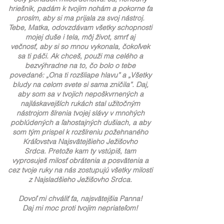
hriešnik, padám k tvojim nohám a pokorne ťa
prosím,
aby si ma prijala za svoj nástroj.
T
ebe, Matka, odovzdávam všetky schopnosti
mojej duše i tela,
môj život, smrť aj
večnosť,
aby si so mnou vykonala, čokoľvek
sa ti páči.
Ak chceš, použi ma celého a
bezvýhradne na to,
čo bolo o tebe
povedané: „Ona ti rozšliape hlavu” a „Všetky
bludy na celom svete si sama zničila”.
Daj,
aby som sa v tvojich nepoškvrnených a
najláskavejších rukách
stal užitočným
nástrojom šírenia tvojej slávy v mnohých
poblúdených a ľahostajných dušiach,
a aby
som tým prispel k rozšíreniu požehnaného
Kráľovstva Najsvätejšieho Ježišovho
Srdca.
Pretože kam ty vstúpiš, tam
vyprosuješ milosť obrátenia a posvätenia
a
cez tvoje ruky na nás zostupujú všetky milosti
z Najsladšieho Ježišovho Srdca.
Dovoľ mi chváliť ťa, najsvätejšia Panna!
Daj mi moc proti tvojim nepriateľom!