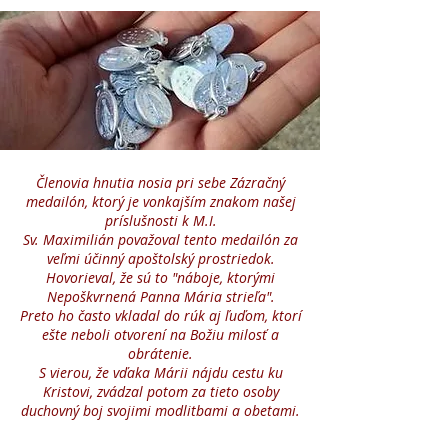
Členovia hnutia nosia pri sebe Zázračný
medailón, ktorý je vonkajším znakom našej
príslušnosti k M.I.
Sv. Maximilián považoval tento medailón za
veľmi účinný apoštolský prostriedok.
Hovorieval, že sú to "náboje, ktorými
Nepoškvrnená Panna Mária strieľa".
Preto ho často vkladal do rúk aj ľuďom, ktorí
ešte neboli otvorení na Božiu milosť a
obrátenie.
S vierou, že vďaka Márii nájdu cestu ku
Kristovi, zvádzal potom za tieto osoby
duchovný boj
svojimi modlitbami a obetami.