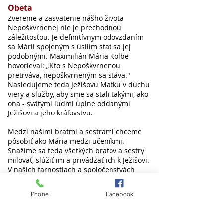
Obeta
Zverenie a zasvätenie nášho života
Nepoškvrnenej nie je prechodnou
záležitosťou. Je definitívnym odovzdaním
sa Márii spojeným s úsilím stať sa jej
podobnými. Maximilián Mária Kolbe
hovorieval: „Kto s Nepoškvrnenou
pretrváva, nepoškvrneným sa stáva."
Nasledujeme teda Ježišovu Matku v duchu
viery a služby, aby sme sa stali takými, ako
ona - svätými ľuďmi úplne oddanými
Ježišovi a jeho kráľovstvu.
Medzi našimi bratmi a sestrami chceme
pôsobiť ako Mária medzi učeníkmi.
Snažíme sa teda všetkých bratov a sestry
milovať, slúžiť im a privádzať ich k Ježišovi.
V našich farnostiach a spoločenstvách
máme byť oporou duchovným pastierom.
Podľa svojich možností sa vytrvalo
Phone
Facebook
angažujeme v misijných a apoštolských
dielach miestnej i univerzálnej Cirkvi
využívajúc všetky dostupné prirodzené i