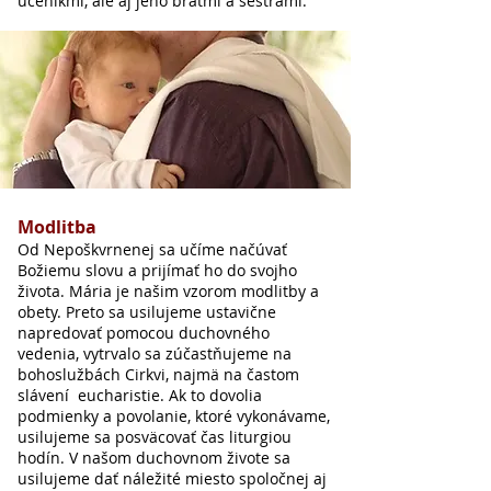
učeníkmi, ale aj jeho bratmi a sestrami.
Modlitba
Od Nepoškvrnenej sa učíme načúvať
Božiemu slovu a prijímať ho do svojho
života. Mária je našim vzorom modlitby a
obety. Preto sa usilujeme ustavične
napredovať pomocou duchovného
vedenia, vytrvalo sa zúčastňujeme na
bohoslužbách Cirkvi, najmä na častom
slávení eucharistie. Ak to dovolia
podmienky a povolanie, ktoré vykonávame,
usilujeme sa posväcovať čas liturgiou
hodín. V našom duchovnom živote sa
usilujeme dať náležité miesto spoločnej aj