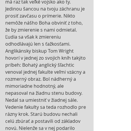
má raz tak veľké vojsko ako ty. 
Jedinou šancou na tvoju záchranu je 
prosiť zavčasu o prímerie. Nikto 
nemôže nášho Boha obviniť z toho, 
že by zmierenie s nami odmietal. 
Ľudia sa však k zmiereniu 
odhodlávajú len s ťažkosťami. 
Anglikánsky biskup Tom Wright 
hovorí v jednej zo svojich kníh takýto 
príbeh: Bohatý anglický šľachtic 
venoval jednej fakulte veľmi vzácny a 
rozmerný obraz. Bol nádherný a 
mimoriadne hodnotný, ale 
nepasoval na žiadnu stenu budovy. 
Nedal sa umiestniť v žiadnej sále. 
Vedenie fakulty sa teda rozhodlo pre 
rázny krok. Starú budovu nechali 
celú zbúrať a postavili od základov 
novú. Nielenže sa v nej podarilo 