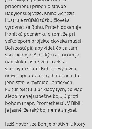
pripomenul príbeh o stavbe 
Babylonskej veže. Kniha Genezis 
ilustruje trúfalú túžbu človeka 
vyrovnať sa Bohu. Príbeh obsahuje 
ironickú poznámku o tom, že pri 
veľkolepom projekte človeka musel 
Boh zostúpiť, aby videl, čo sa tam 
vlastne deje. Biblickým autorom je 
nad slnko jasné, že človek sa 
vlastnými silami Bohu nevyrovná, 
nevystúpi po vlastných nohách do 
jeho sfér. V mytológii antických 
kultúr existujú príklady tých, čo viac 
alebo menej úspešne bojujú proti 
bohom (napr. Prométheus). V Biblii 
je jasné, že taký boj nemá zmysel. 
Ježiš hovorí, že Boh je protivník, ktorý 