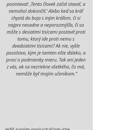
posmievať: ‚Tento človek začal stavať, a 
nemohol dokončiť.‘ Alebo keď sa kráľ 
chystá do boja s iným kráľom, či si 
najprv nesadne a neporozmýšľa, či sa 
môže s desiatimi tisícami postaviť proti 
tomu, ktorý ide proti nemu s 
dvadsiatimi tisícami? Ak nie, vyšle 
posolstvo, kým je tamten ešte ďaleko, a 
prosí o podmienky mieru. Tak ani jeden 
z vás, ak sa nezriekne všetkého, čo má, 
nemôže byť mojím učeníkom.“
Ježiš svojim poslucháčom iste 