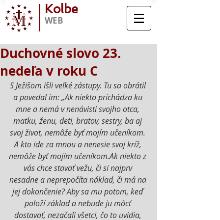
Kolbe
WEB
Duchovné slovo 23.
nedeľa v roku C
S Ježišom išli veľké zástupy. Tu sa obrátil 
a povedal im: „Ak niekto prichádza ku 
mne a nemá v nenávisti svojho otca, 
matku, ženu, deti, bratov, sestry, ba aj 
svoj život, nemôže byť mojím učeníkom. 
A kto ide za mnou a nenesie svoj kríž, 
nemôže byť mojím učeníkom.Ak niekto z 
vás chce stavať vežu, či si najprv 
nesadne a neprepočíta náklad, či má na 
jej dokončenie? Aby sa mu potom, keď 
položí základ a nebude ju môcť 
dostavať, nezačali všetci, čo to uvidia, 