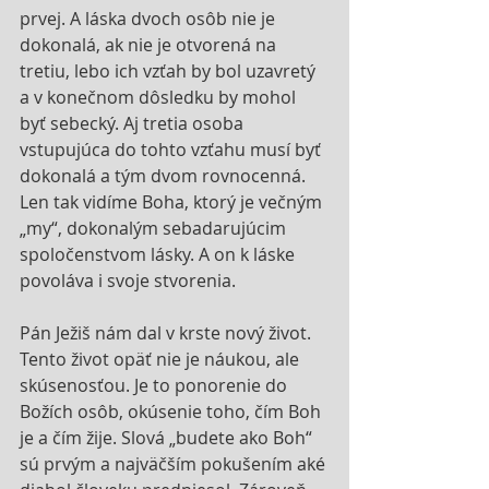
prvej. A láska dvoch osôb nie je 
dokonalá, ak nie je otvorená na 
tretiu, lebo ich vzťah by bol uzavretý 
a v konečnom dôsledku by mohol 
byť sebecký. Aj tretia osoba 
vstupujúca do tohto vzťahu musí byť 
dokonalá a tým dvom rovnocenná. 
Len tak vidíme Boha, ktorý je večným 
„my“, dokonalým sebadarujúcim 
spoločenstvom lásky. A on k láske 
povoláva i svoje stvorenia.
Pán Ježiš nám dal v krste nový život. 
Tento život opäť nie je náukou, ale 
skúsenosťou. Je to ponorenie do 
Božích osôb, okúsenie toho, čím Boh 
je a čím žije. Slová „budete ako Boh“ 
sú prvým a najväčším pokušením aké 