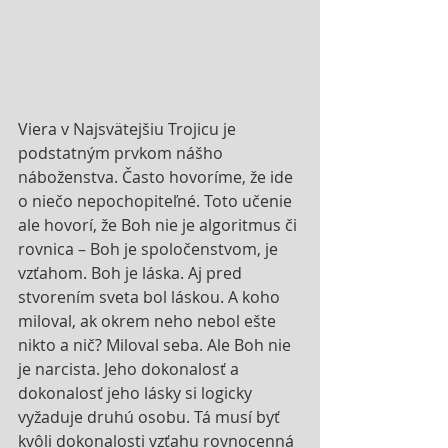
Viera v Najsvätejšiu Trojicu je 
podstatným prvkom nášho 
náboženstva. Často hovoríme, že ide 
o niečo nepochopiteľné. Toto učenie 
ale hovorí, že Boh nie je algoritmus či 
rovnica – Boh je spoločenstvom, je 
vzťahom. Boh je láska. Aj pred 
stvorením sveta bol láskou. A koho 
miloval, ak okrem neho nebol ešte 
nikto a nič? Miloval seba. Ale Boh nie 
je narcista. Jeho dokonalosť a 
dokonalosť jeho lásky si logicky 
vyžaduje druhú osobu. Tá musí byť 
kvôli dokonalosti vzťahu rovnocenná 