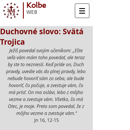
Kolbe
WEB
Duchovné slovo: Svätá
Trojica
Ježiš povedal svojim učeníkom: „Ešte 
veľa vám mám toho povedať, ale teraz 
by ste to nezniesli. Keď príde on, Duch 
pravdy, uvedie vás do plnej pravdy, lebo 
nebude hovoriť sám zo seba, ale bude 
hovoriť, čo počuje, a zvestuje vám, čo 
má prísť. On ma oslávi, lebo z môjho 
vezme a zvestuje vám. Všetko, čo má 
Otec, je moje. Preto som povedal, že z 
môjho vezme a zvestuje vám.“
Jn 16, 12-15