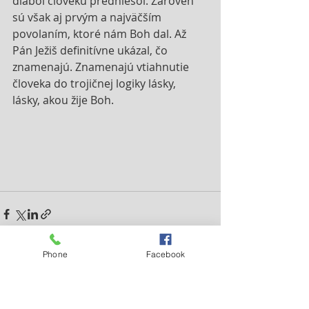
diabol človeku predniesol. Zároveň 
sú však aj prvým a najväčším 
povolaním, ktoré nám Boh dal. Až 
Pán Ježiš definitívne ukázal, čo 
znamenajú. Znamenajú vtiahnutie 
človeka do trojičnej logiky lásky, 
lásky, akou žije Boh. 
Phone
Facebook
Nejnovější příspěvky
Zobrazit vše