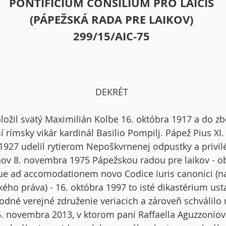
PONTIFICIUM CONSILIUM PRO LAICIS
(PÁPEŽSKÁ RADA PRE LAIKOV)
299/15/AIC-75
DEKRÉT
ložil svätý Maximilián Kolbe 16. októbra 1917 a do z
 rímsky vikár kardinál Basilio Pompilj. Pápež Pius XI. 
1927 udelil rytierom Nepoškvrnenej odpustky a privilé
anov 8. novembra 1975 Pápežskou radou pre laikov -
e ad accomodationem novo Codice iuris canonici (na
o práva) - 16. októbra 1997 to isté dikastérium usta
dné verejné združenie veriacich a zároveň schválilo 
 6. novembra 2013, v ktorom pani Raffaella Aguzzoniov