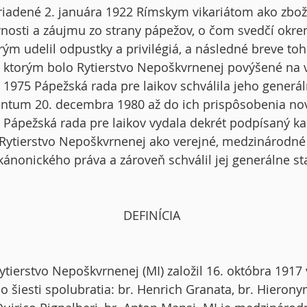
riadené 2. januára 1922 Rímskym vikariátom ako zbož
osti a záujmu zo strany pápežov, o čom svedčí okre
rým udelil odpustky a privilégiá, a následné breve toh
7, ktorým bolo Rytierstvo Nepoškvrnenej povýšené na
1975 Pápežská rada pre laikov schválila jeho generál
ntum 20. decembra 1980 až do ich prispôsobenia n
 Pápežská rada pre laikov vydala dekrét podpísaný k
a Rytierstvo Nepoškvrnenej ako verejné, medzinárodn
kánonického práva a zároveň schválil jej generálne st
DEFINÍCIA
ytierstvo Nepoškvrnenej (MI) založil 16. októbra 1917
 šiesti spolubratia: br. Henrich Granata, br. Hieronym