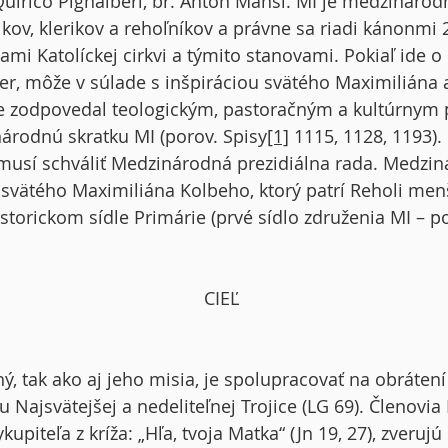
r. Quirico Pignalberi, br. Anton Mansi. MI je medziná
aikov, klerikov a rehoľníkov a právne sa riadi kánonmi
mi Katolíckej cirkvi a týmito stanovami. Pokiaľ ide o
er, môže v súlade s inšpiráciou svätého Maximiliána a
e zodpovedal teologickým, pastoračným a kultúrnym 
árodnú skratku MI (porov. Spisy
[1]
1115, 1128, 1193).
, musí schváliť Medzinárodná prezidiálna rada. Medzi
 svätého Maximiliána Kolbeho, ktorý patrí Reholi men
istorickom sídle Primárie (prvé sídlo združenia MI – po
CIEĽ
ý, tak ako aj jeho misia, je spolupracovať na obrátení
u Najsvätejšej a nedeliteľnej Trojice (LG 69). Členovia 
kupiteľa z kríža: „Hľa, tvoja Matka“ (Jn 19, 27), zveru