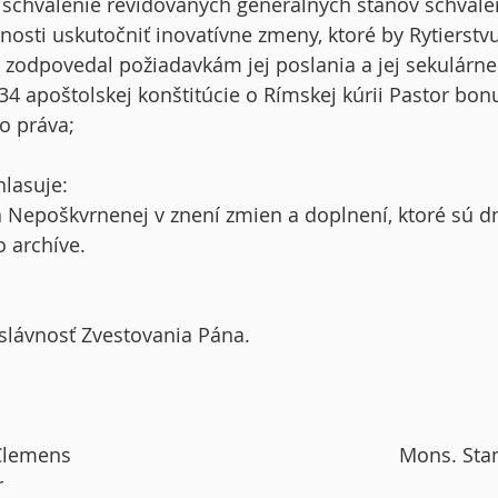
 schválenie revidovaných generálnych stanov schvál
nosti uskutočniť inovatívne zmeny, ktoré by Rytierstv
c zodpovedal požiadavkám jej poslania a jej sekulárn
4 apoštolskej konštitúcie o Rímskej kúrii Pastor bon
o práva;
hlasuje:
a Nepoškvrnenej v znení zmien a doplnení, ktoré sú 
o archíve.
 slávnosť Zvestovania Pána.
lemens Mons. Stanislav kard
tár Preds