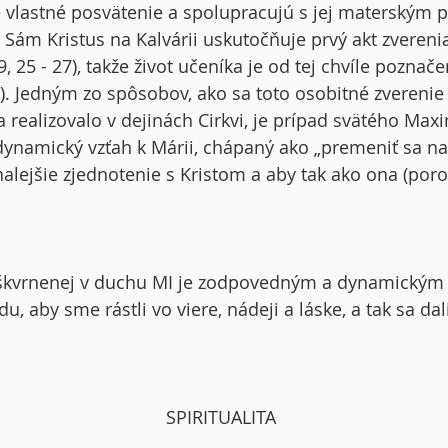
e vlastné posvätenie a spolupracujú s jej materským
 Sám Kristus na Kalvárii uskutočňuje prvý akt zvereni
, 25 - 27), takže život učeníka je od tej chvíle poznač
. Jedným zo spôsobov, ako sa toto osobitné zverenie 
a realizovalo v dejinách Cirkvi, je prípad svätého Maxi
ynamický vzťah k Márii, chápaný ako „premeniť sa na ň
alejšie zjednotenie s Kristom a aby tak ako ona (porov
kvrnenej v duchu MI je zodpovedným a dynamickým
u, aby sme rástli vo viere, nádeji a láske, a tak sa dal
SPIRITUALITA