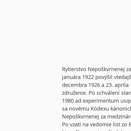
Rytierstvo Nepoškvrnenej za
januára 1922 povýšil vtedajší
decembra 1926 a 23. apríla 
združenie. Po schválení st
1980 ad experimentum usqu
sa novému Kódexu kánonickéh
Nepoškvrnenej za medzináro
Po vzatí na vedomie list zo