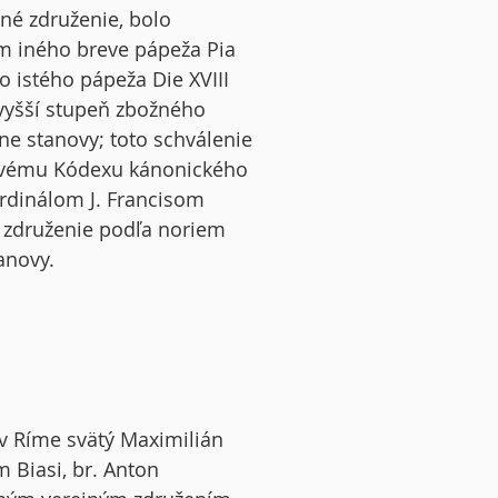
né združenie, bolo
m iného breve pápeža Pia
o istého pápeža Die XVIII
 vyšší stupeň zbožného
ne stanovy; toto schválenie
ovému Kódexu kánonického
ardinálom J. Francisom
é združenie podľa noriem
anovy.
 v Ríme svätý Maximilián
 Biasi, br. Anton