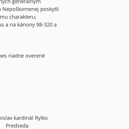
ených generálnym
u Nepoškvrnenej poskytli
emu charakteru;
us a na kánony 98-320 a
dnes riadne overené
inál Rylko
eda