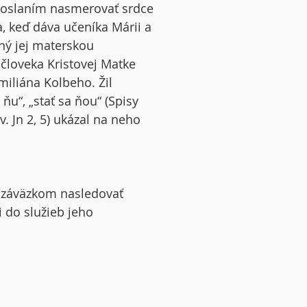
 poslaním nasmerovať srdce
a, keď dáva učeníka Márii a
ený jej materskou
človeka Kristovej Matke
miliána Kolbeho. Žil
u“, „stať sa ňou“ (Spisy
. Jn 2, 5) ukázal na neho
 záväzkom nasledovať
i do služieb jeho