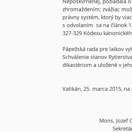
Nepoškvrnenej, požiadala o
zhromaždením;
zvážiac mož
právny systém, ktorý by via
s odvolaním sa na článok 13
327-329 Kódexu kánonickéh
Pápežská rada pre laikov vy
Schválenie stanov Rytierstv
dikastériom a uložené v jeh
Vatikán, 25. marca 2015, na
Mons. Jozef C
Sekre