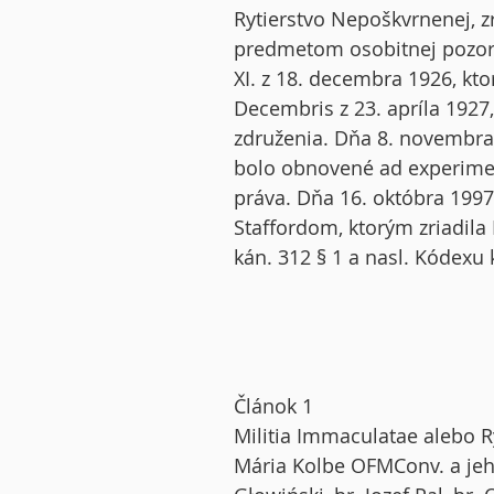
Rytierstvo Nepoškvrnenej, z
predmetom osobitnej pozorn
XI. z 18. decembra 1926, kto
Decembris z 23. apríla 192
združenia. Dňa 8. novembra 
bolo obnovené ad experime
práva. Dňa 16. októbra 1997
Staffordom, ktorým zriadil
kán. 312 § 1 a nasl. Kódexu 
Článok 1
Militia Immaculatae alebo R
Mária Kolbe OFMConv. a jeho