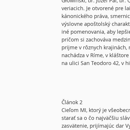
Głowiński, br. Jozef Pal, b
veriacich. Je otvorené pre l
kánonického práva, smernica
výslovne apoštolský charakt
iné pomenovania, aby lepši
pričom si zachováva medzin
prijme v rôznych krajinách
nachádza v Ríme, v kláštore
na ulici San Teodoro 42, v h
Článok 2
Cieľom MI, ktorý je všeobecn
starať sa o čo najväčšiu sláv
zasvätenie, prijímajúc dar Vy