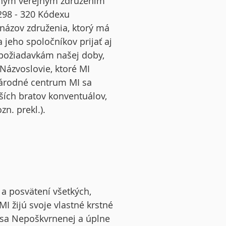
rodným verejným združením
 298 - 320 Kódexu
 názov združenia, ktorý má
 jeho spoločníkov prijať aj
požiadavkám našej doby,
 Názvoslovie, ktoré MI
národné centrum MI sa
ších bratov konventuálov,
zn. prekl.).
 a posvätení všetkých,
MI žijú svoje vlastné krstné
jú sa Nepoškvrnenej a úplne