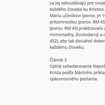
sa jej odovzdávajú pre svoj
každého človeka ku Kristovi.
Máriu učeníkovi (porov. Jn 19
prítomnosťou (porov. RM 45)
(porov. RM 45) praktizovalo 
mimoriadny, životodarný a d
452), aby tak dosiahol dokon
každému človeku.
Článok 3
Úplné sebadarovanie Nepoš
Krista podľa Máriinho príklad
spásonosného poslania.