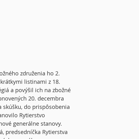
božného združenia ho 2.
krátkymi listinami z 18.
giá a povýšil ich na zbožné
 obnovených 20. decembra
 skúšku, do prispôsobenia
novilo Rytierstvo
nové generálne stanovy.
á, predsedníčka Rytierstva