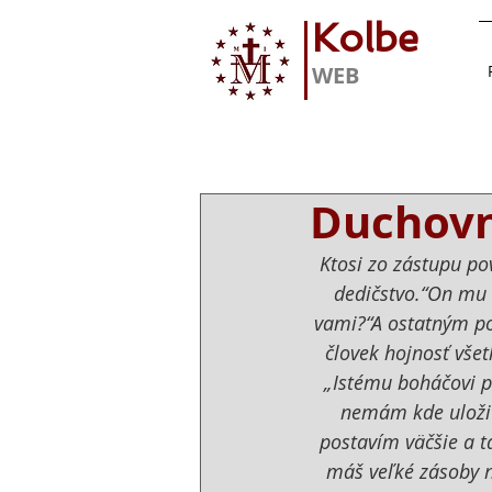
Kolbe
WEB
Duchovné
Ktosi zo zástupu po
dedičstvo.“On mu 
vami?“A ostatným pov
človek hojnosť všet
„Istému boháčovi pr
nemám kde uložiť
postavím väčšie a t
máš veľké zásoby n