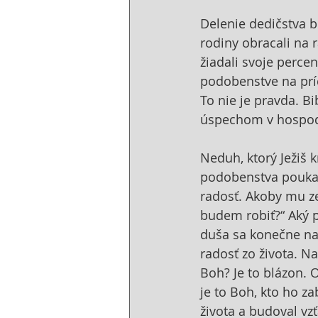
Delenie dedičstva b
rodiny obracali na r
žiadali svoje perce
podobenstve na príč
To nie je pravda. Bi
úspechom v hospod
Neduh, ktorý Ježiš k
podobenstva poukaz
radosť. Akoby mu zem
budem robiť?“ Aký p
duša sa konečne nas
radosť zo života. 
Boh? Je to blázon. O
je to Boh, kto ho za
života a budoval vz