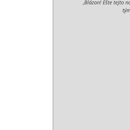
‚Blázon! Ešte tejto n
tým