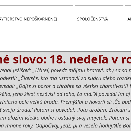
RYTIERSTVO NEPOŠKVRNENEJ
SPOLOČENSTVÁ
A
 slovo: 18. nedeľa v r
vedal Ježišovi: „Učiteľ, povedz môjmu bratovi, aby sa so 
odvetil: „Človeče, kto ma ustanovil za sudcu alebo rozde
edal: „Dajte si pozor a chráňte sa všetkej chamtivosti!
kého, jeho život nezávisí od toho, čo má.“A povedal im a
inieslo pole veľkú úrodu. Premýšľal a hovoril si: ‚Čo bu
 svoju úrodu.‘ Potom si povedal: ‚Toto urobím: Zrúcam s
am uložím všetko obilie i ostatný svoj majetok. Potom si
a mnohé roky. Odpočívaj, jedz, pi a veselo hoduj!‘Ale Bo