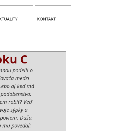
KTUALITY
KONTAKT
oku C
mnou podelil o 
ľovača medzi 
 Lebo aj keď má 
j podobenstvo: 
dem robiť? Veď 
voje sýpky a 
 poviem: Duša, 
h mu povedal: 