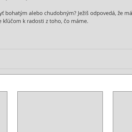
 Byť bohatým alebo chudobným? Ježiš odpovedá, že m
e kľúčom k radosti z toho, čo máme.