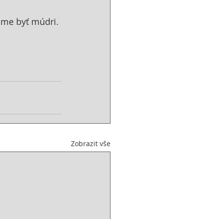
áme byť múdri. 
Zobrazit vše