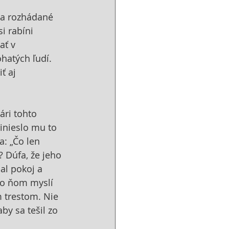
 sa rozhádané 
i rabíni 
ať v 
hatých ľudí. 
ť aj 
ári tohto 
inieslo mu to 
a: „Čo len 
 Dúfa, že jeho 
al pokoj a 
 o ňom myslí 
m trestom. Nie 
by sa tešil zo 