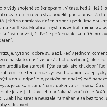
olo vždy spojené so škriepkami. V čase, keď žil Ježiš,
abínov, ktorí im dedičstvo podelili podľa práva. Za to s
ntá. Ježiš sa namiesto riešenia sporu podujíma poukáz
inu konfliktu. Mnohí si myslíme, že Boh nemá rád bo
blia často hovorí, že Božie požehnanie sa môže prejavi
árení.
ritizuje, vystihol dobre sv. Bazil, keď v jednom koment
uje na skutočnosť, že boháč bol požehnaný, ale nepr
 urodila iba starosti. Pýta sa tak, ako chudobní ľudi
roblém chce tento muž vyriešiť búraním svojej sýpky?
ýti a on si odpočinie, pretože po dnešný deň nepozn
Navyše, je celkom sám. Nemá dokonca ani meno. Čo si
n nie je zlý. Je hlúpy. Jeho nečakaná smrť nie je Boží
bil. Zabil ho stres a neustále namáhanie sa bez toho, a
ťahy s druhými.