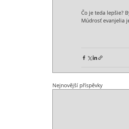
Čo je teda lepšie?
Múdrosť evanjelia j
Nejnovější příspěvky