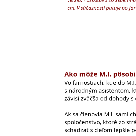
cm. V súčasnosti putuje po fa
Ako môže M.I. pôsobiť
Vo farnostiach, kde do M.I
s národným asistentom, kt
závisí zväčša od dohody s
Ak sa členovia M.I. sami ch
spoločenstvo, ktoré zo st
schádzať s cieľom lepšie 