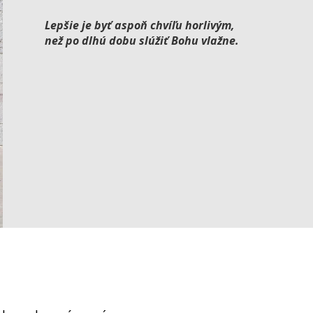
Lepšie je byť aspoň chvíľu horlivým,
než po dlhú dobu slúžiť Bohu vlažne.