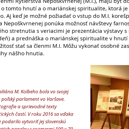
ť členmi Rytierstva Nepoškvrnenej (M.I.), majú byť
 tomto hnutí a o mariánskej spiritualite, ktorá je
o. Aj keď je možné požiadať o vstup do M.I. ko
tva Nepoškvrnenej ponúka možnosť návštevy
farno
o stretnutia s veriacimi je prezentácia výstavy 
deň) a prednáška o mariánskej spiritualite v hnutí 
ležitosť stať sa členmi M.I. Môžu vykonať osobné z
nihy nášho hnutia.
miliána M. Kolbeho bola vo svojej
 poľský parlament vo Varšave.
ografie a sprievodné texty
ických častí. V roku 2016 sa vďaka
 podarilo vytvoriť jej slovenskú
stich panelov s rozmermi 100 x 70