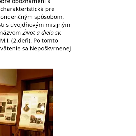
 dobre oboznámení s
 charakteristická pre
rešpondenčným spôsobom,
sti s dvojdňovým misijným
s názvom
Život a dielo sv.
M.I. (2.deň).
Po tomto
asvätenie sa Nepoškvrnenej