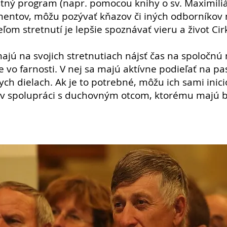
astný program (napr. pomocou knihy o sv. Maximil
entov, môžu pozývať kňazov či iných odborníkov 
ľom stretnutí je lepšie spoznávať vieru a život Cirk
majú na svojich stretnutiach nájsť čas na spoločnú
 vo farnosti. V nej sa majú aktívne podieľať na pa
ych dielach. Ak je to potrebné, môžu ich sami inic
 v spolupráci s duchovným otcom, ktorému majú b