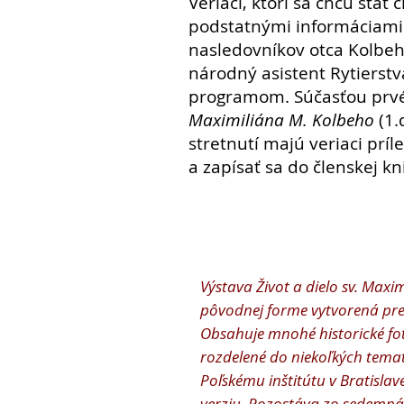
Veriaci, ktorí sa chcú sta
podstatnými informáciami o
nasledovníkov otca Kolbeh
národný asistent Rytiers
programom. Súčasťou prvéh
Maximiliána M. Kolbeho
(1.
stretnutí majú veriaci prí
a zapísať sa do členskej k
Výstava Život a dielo sv. Maxi
pôvodnej forme vytvorená pre
Obsahuje mnohé historické fot
rozdelené do niekoľkých temat
Poľskému inštitútu v Bratislave
verziu. Pozostáva zo sedemná