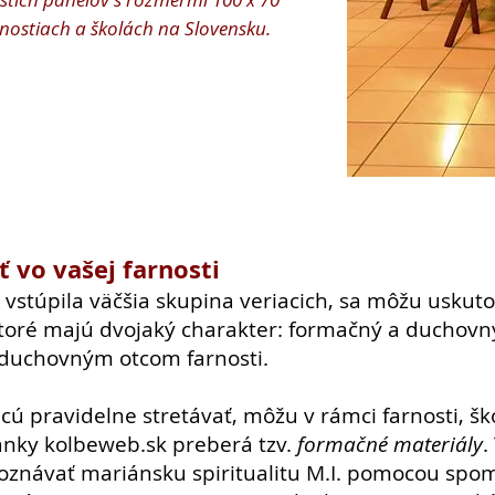
rnostiach a školách na Slovensku.
 vo vašej farnosti
. vstúpila väčšia skupina veriacich, sa môžu uskuto
oré majú dvojaký charakter: formačný a duchovný.
 duchovným otcom farnosti.
cú pravidelne stretávať, môžu v rámci farnosti, ško
ránky kolbeweb.sk preberá tzv.
formačné materiály
.
poznávať mariánsku spiritualitu M.I. pomocou spo