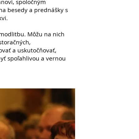
iánovi, spoločným
na besedy a prednášky s
vi.
 modlitbu. Môžu na nich
storačných,
iovať a uskutočňovať,
yť spoľahlivou a vernou