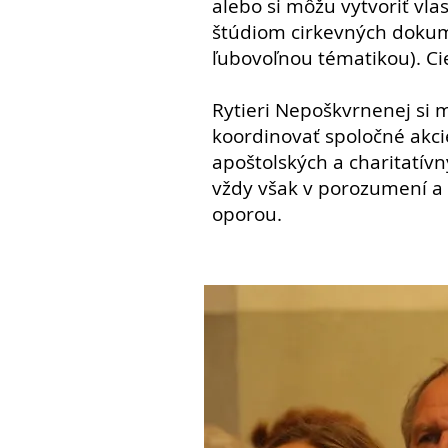
alebo si môžu vytvoriť vl
štúdiom cirkevných dokum
ľubovoľnou tématikou). Cie
Rytieri Nepoškvrnenej si 
koordinovať spoločné akcie
apoštolských a charitatívn
vždy však v porozumení a
oporou.