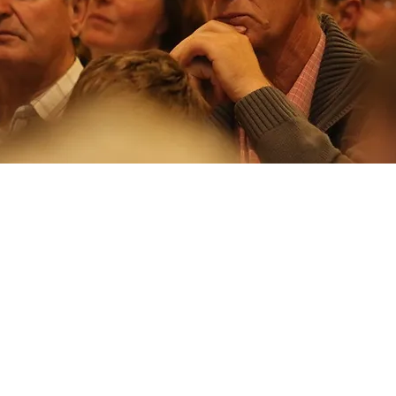
nej
evoča