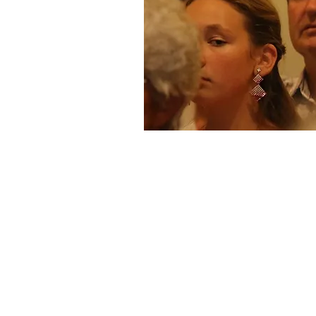
Rytierstvo Nepoškvrne
Košická 66/2, 054 01 L
Slovensko