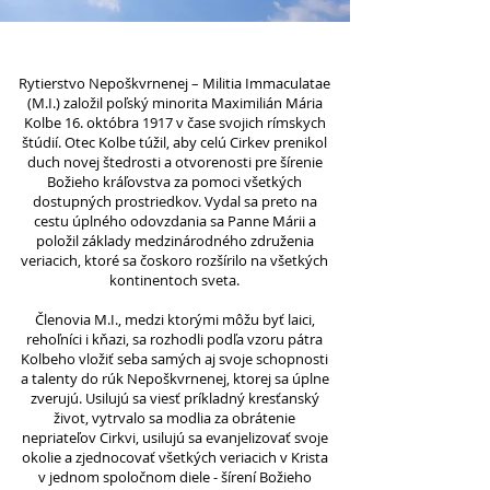
Rytierstvo Nepoškvrnenej – Militia Immaculatae
(M.I.) založil poľský minorita Maximilián Mária
Kolbe 16. októbra 1917 v čase svojich rímskych
štúdií. Otec Kolbe túžil, aby celú Cirkev prenikol
duch novej štedrosti a otvorenosti pre šírenie
Božieho kráľovstva za pomoci všetkých
dostupných prostriedkov. Vydal sa preto na
cestu úplného odovzdania sa Panne Márii a
položil základy medzinárodného združenia
veriacich, ktoré sa čoskoro rozšírilo na všetkých
kontinentoch sveta.
Členovia M.I., medzi ktorými môžu byť laici,
rehoľníci i kňazi, sa rozhodli podľa vzoru pátra
Kolbeho vložiť seba samých aj svoje schopnosti
a talenty do rúk Nepoškvrnenej, ktorej sa úplne
zverujú. Usilujú sa viesť príkladný kresťanský
život, vytrvalo sa modlia za obrátenie
nepriateľov Cirkvi, usilujú sa evanjelizovať svoje
okolie a zjednocovať všetkých veriacich v Krista
v jednom spoločnom diele - šírení Božieho