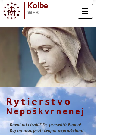
Kolbe
WEB
Rytierstvo
Ne
poškvr
nenej
Dovoľ mi chváliť ťa, presvätá Panna!
Daj mi moc proti tvojim nepriateľom!