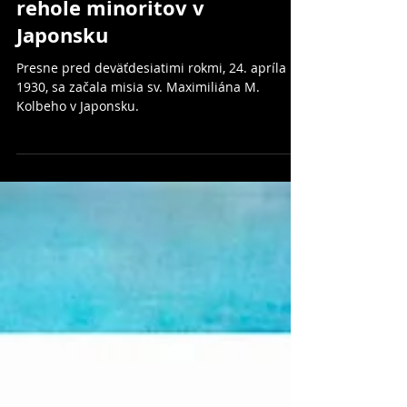
Prvé začiatky M.I. a
rehole minoritov v
Japonsku
Presne pred deväťdesiatimi rokmi, 24. apríla
1930, sa začala misia sv. Maximiliána M.
Kolbeho v Japonsku.