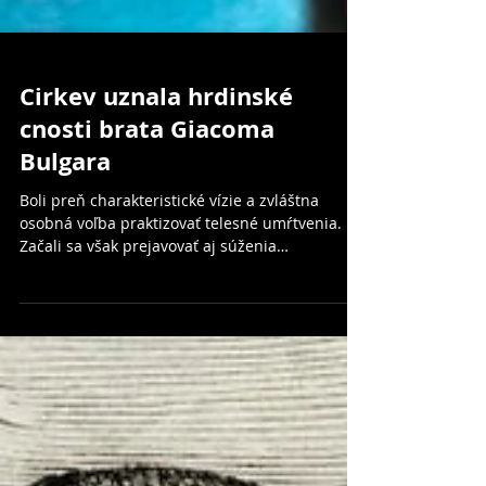
Cirkev uznala hrdinské
cnosti brata Giacoma
Bulgara
Boli preň charakteristické vízie a zvláštna
osobná voľba praktizovať telesné umŕtvenia.
Začali sa však prejavovať aj súženia
spôsobované zlý