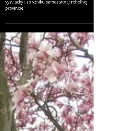
Minoritské misie:
Radosť z Afriky
Minoriti v africkej Keni sa tešia z kňazskej
vysviacky i zo vzniku samostatnej rehoľnej
provincie.