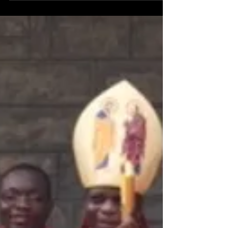
Výročie umučenia
minoritských
misionárov
Kaplnka školských sestier v Brezne je zatiaľ na
Slovensku jediným posvätným miestom, ktoré
je zasvätené týmto dvom mučeníkom.