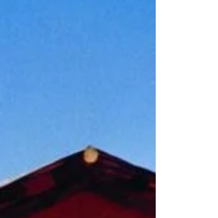
Minoriti si v týchto dňoch pripomínajú
umučenie ich novica Štefana Iglódyho.