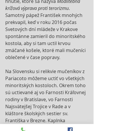
hnutie, ktoré sa nazýva 
Modlitebná 
krížová výprava proti terorizmu
. 
Samotný pápež František mnohých 
prekvapil, keď v roku 2016 počas 
Svetových dní mládeže v Krakove 
spontánne zamieril do minoritského 
kostola, aby si tam uctil krvou 
zmáčané košele, ktoré mali mučeníci 
oblečené v čase popravy.
Na Slovensku si relikvie mučeníkov z 
Pariacoto môžeme uctiť vo všetkých 
minoritských kostoloch. Okrem toho 
sú uctievané aj vo Farnosti Kráľovnej 
rodiny v Bratislave, vo Farnosti 
Najsvätejšej Trojice v Rade a v 
kláštore školských sestier sv. 
Františka v Brezne. Kaplnka 
školských sestier v Brezne je zatiaľ na 