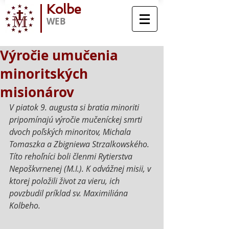
Kolbe
WEB
Výročie umučenia
minoritských
misionárov
V piatok 9. augusta si bratia minoriti 
pripomínajú výročie mučeníckej smrti 
dvoch poľských minoritov, Michala 
Tomaszka a Zbigniewa Strzalkowského. 
Títo rehoľníci boli členmi Rytierstva 
Nepoškvrnenej (M.I.). K odvážnej misii, v 
ktorej položili život za vieru, ich 
povzbudil príklad sv. Maximiliána 
Kolbeho.