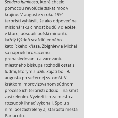
Sendero luminoso
, ktoré chcelo 
pomocou revolúcie získať moc v 
krajine. V auguste v roku 1991 
teroristi vyhlásili, že ako odpoveď na 
misionársku činnosť budú v diecéze, 
v ktorej pôsobili poľskí minoriti, 
každý týždeň vraždiť jedného 
katolíckeho kňaza. Zbigniew a Michal 
sa napriek hroziacemu 
prenasledovaniu a varovaniu 
miestneho biskupa rozhodli ostať s 
ľuďmi, ktorým slúžili. Zajatí boli 9. 
augusta po večernej sv. omši. V 
krátkom improvizovanom súdnom 
procese ich teroristi odsúdili na smrť 
zastrelením. Vyviezli ich za mesto a 
rozsudok ihneď vykonali. Spolu s 
nimi bol zastrelený aj starosta mesta 
Pariacoto.