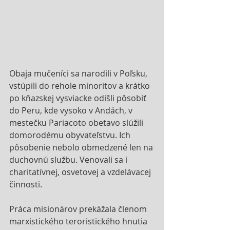
Obaja mučeníci sa narodili v Poľsku, 
vstúpili do rehole minoritov a krátko 
po kňazskej vysviacke odišli pôsobiť 
do Peru, kde vysoko v Andách, v 
mestečku Pariacoto obetavo slúžili 
domorodému obyvateľstvu. Ich 
pôsobenie nebolo obmedzené len na 
duchovnú službu. Venovali sa i 
charitatívnej, osvetovej a vzdelávacej 
činnosti. 
Práca misionárov prekážala členom 
marxistického teroristického hnutia 