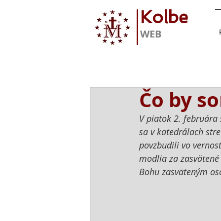
Kolbe
WEB
Čo by so
V piatok 2. februára 
sa v katedrálach str
povzbudili vo vernost
modlia za zasvätené 
Bohu zasväteným oso