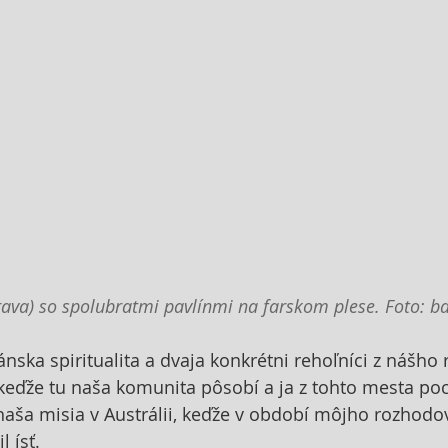
rava) so spolubratmi pavlínmi na farskom plese. Foto: ba
ska spiritualita a dvaja konkrétni rehoľníci z nášho 
 keďže tu naša komunita pôsobí a ja z tohto mesta p
naša misia v Austrálii, keďže v období môjho rozhod
l ísť.