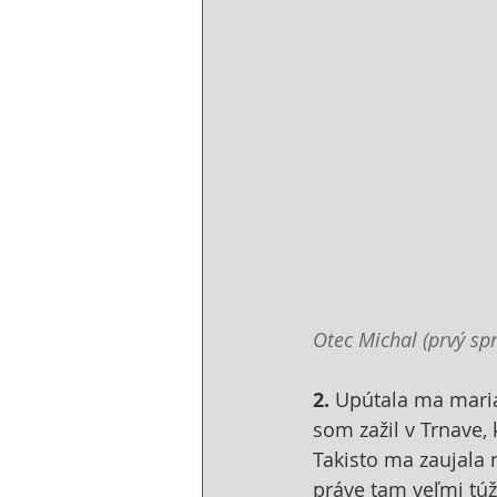
Otec Michal (prvý sp
2.
 Upútala ma marián
som zažil v Trnave,
Takisto ma zaujala 
práve tam veľmi túži