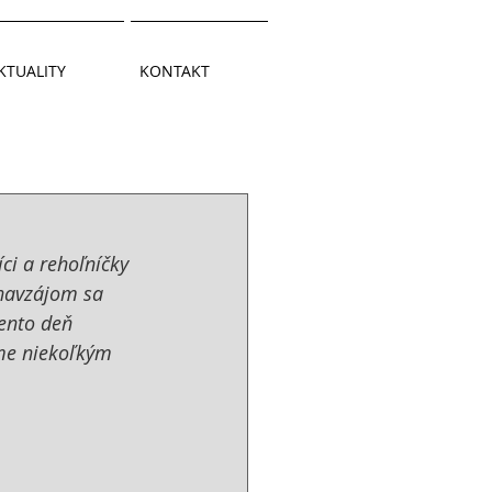
KTUALITY
KONTAKT
ci a rehoľníčky 
 navzájom sa 
tento deň 
sme niekoľkým 