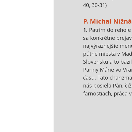
40, 30-31)
P. Michal Nižn
1. 
Patrím do rehole 
sa konkrétne prejav
najvýraznejšie meno
pútne miesta v Maďa
Slovensku a to bazi
Panny Márie vo Vra
času. Táto charizma
nás posiela Pán, či
farnostiach, práca 