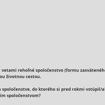
i vetami rehoľné spoločenstvo (formu zasväteného
jou životnou cestou.
a spoločenstve, do ktorého si pred rokmi vstúpil/a?
jím spoločenstvom?