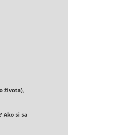
 života), 
 Ako si sa 