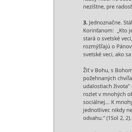
nezištne, pre radosť
3. 
Jednoznačne. Stále
Korinťanom:  „Kto je
stará o svetské veci
rozmýšľajú o Pánový
svetské veci, ako sa
Žiť v Bohu, s Bohom
požehnaných chvíľac
udalostiach života“ 
rozlet v mnohých obl
sociálnej... K mnoh
jednotlivec nikdy n
odvahu.“ (1Sol 2, 2).