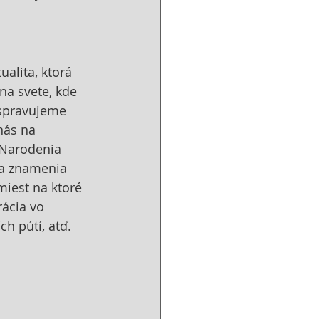
alita, ktorá 
na svete, kde 
 spravujeme 
nás na 
 Narodenia 
na znamenia 
iest na ktoré 
ácia vo 
h pútí, atď.