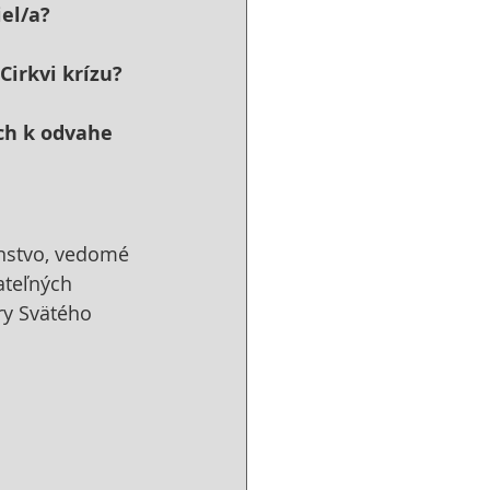
iel/a?
Cirkvi krízu?
ch k odvahe 
enstvo, vedomé 
ateľných 
ry Svätého 