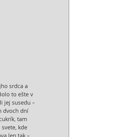
jho srdca a 
olo to ešte v 
i jej susedu – 
h dvoch dní 
cukrík, tam 
 svete, kde 
va len tak – 