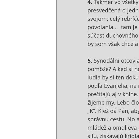
4. 
Takmer vo všetkýc
presvedčená o jedno
svojom: celý rebríče
povolania...  tam je
súčasť duchovného, 
by som však chcela
5. 
Synodálni otcovi
pomôže? A keď si ho
ľudia by si ten dok
podľa Evanjelia, na
prečítajú aj v knihe
žijeme my. Lebo člo
„K“. Kiež dá Pán, a
správnu cestu. No a 
mládež a omdlieva a
silu, získavajú kríd