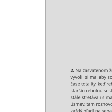
2.
 Na zasvätenom ži
vyvolil si ma, aby 
čase totality, keď r
staršiu rehoľnú ses
stále stretávali s m
úsmev, tam rozhovor
každý hľadí na seba,