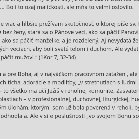
... Boli to ozaj maličkosti, ale mňa to veľmi oslovilo.
 viac a hlbšie prežívam skutočnosť, o ktorej píše sv. P
 bez ženy, stará sa o Pánove veci, ako sa páčiť Pánovi
, ako sa páčiť manželke, a je rozdelený. Aj nevydatá ž
ch veciach, aby boli sväté telom i duchom. Ale vydat
 páčiť mužovi.“ (1Kor 7, 32-34)
 a pre Boha, aj v najväčšom pracovnom zaťažení, ale t
h ticha, adorácie a modlitby, „v stretnutiach s ľuďmi
– to všetko ma učí Ježiš v rehoľnej komunite. Zasväten
astiach – v profesionálnej, duchovnej, liturgickej, hu
ým úlohám, ktorými som už bola poverená v reholi, b
eodhodlala. Ale v sile poslušnosti „vo svojom Bohu s