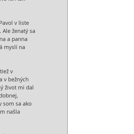
avol v liste 
. Ale ženatý sa 
ena a panna 
á myslí na 
iež v 
 a v bežných 
ý život mi dal 
dobnej, 
y som sa ako 
om našla 