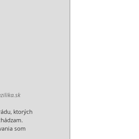
zilika.sk
rádu, ktorých 
ochádzam. 
ovania som 