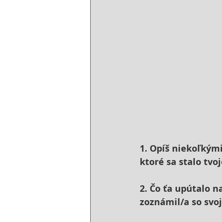
1. Opíš niekoľkým
ktoré sa stalo tvo
2. Čo ťa upútalo n
zoznámil/a so svo