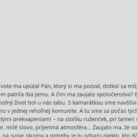
vote ma upútal Pán, ktorý si ma pozval, dotkol sa mô
som patrila iba Jemu. A čím ma zaujalo spoločenstvo? B
ehoľný život bol u nás tabu. S kamarátkou sme navštívil
tru v jednej rehoľnej komunite. A tu sme sa počas týc
alými prekvapeniami – na stolíku ruženček, pri tanieri 
, milé slovo, príjemná atmosféra... Zaujalo ma, že vo
 na svoje záujmy a potreby je tu odrazu niekto, kto dá