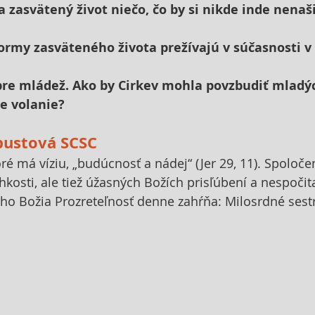
va zasvätený život niečo, čo by si nikde inde nenaš
formy zasväteného života prežívajú v súčasnosti v 
a pre mládež. Ako by Cirkev mohla povzbudiť mladý
e volanie?
apustová SCSC
ré má víziu, „budúcnosť a nádej“ (Jer 29, 11). Spoloč
ehkosti, ale tiež úžasných Božích prisľúbení a nespočit
ho Božia Prozreteľnosť denne zahŕňa: Milosrdné sest