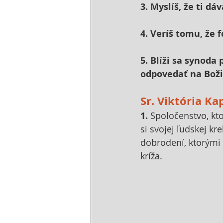
3. Myslíš, že ti dá
4. Veríš tomu, že 
5. Blíži sa synod
odpovedať na Boži
Sr. Viktória K
1. 
Spoločenstvo, kto
si svojej ľudskej kr
dobrodení, ktorými 
kríža.