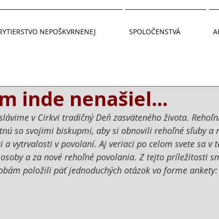
RYTIERSTVO NEPOŠKVRNENEJ
SPOLOČENSTVÁ
A
m inde nenašiel...
slávime v Cirkvi tradičný Deň zasväteného života. Rehoľní
etnú so svojimi biskupmi, aby si obnovili rehoľné sľuby a
i a vytrvalosti v povolaní. Aj veriaci po celom svete sa v 
osoby a za nové rehoľné povolania. Z tejto príležitosti 
bám položili päť jednoduchých otázok vo forme ankety: