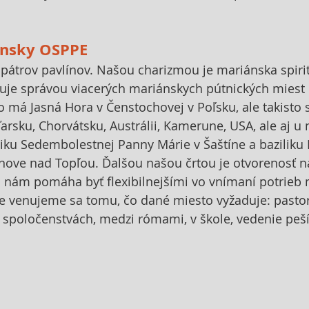
ánsky OSPPE
pátrov pavlínov. Našou charizmou je mariánska spiritu
uje správou viacerých mariánskych pútnických miest 
 má Jasná Hora v Čenstochovej v Poľsku, ale takisto
rsku, Chorvátsku, Austrálii, Kamerune, USA, ale aj u 
liku Sedembolestnej Panny Márie v Šaštíne a baziliku
nove nad Topľou. Ďalšou našou črtou je otvorenosť 
 nám pomáha byť flexibilnejšími vo vnímaní potrieb m
že venujeme sa tomu, čo dané miesto vyžaduje: pastor
v spoločenstvách, medzi rómami, v škole, vedenie pešíc