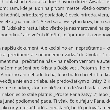
h oblastiach života sa dnes hovorí o kríze. Avšak – 
m: Tam, kde je  Boh na prvom mieste, všetko ostatné
k hodnôt, prirodzený poriadok, človek, príroda, viera, 
 všetko „na mieste“. A keď sa aj vyskytnú krízy, berú 
či ľudského rastu, lebo všetko je nasmerované na spr
 podotknúť ako veľmi dôležité, je úprimnosť a zodpov
a napíšu dokument. Ale keď si ho ani neprečítame – k
 aj prečítame, ale nebudeme uvádzať do života – čo t
ument mali prečítať na nás – na našom vernom a aute
 našom nadšení pre Krista a Božie veci. Potom si ho 
. A možno ani nebude treba, lebo budú chcieť žiť to kr
vek žije nielen z chleba, ale predovšetkým z Krásy. Z 
by sme mladým, ktorí odjakživa túto Krásu hľadajú, ved
nakoniec to stále platné: „Proste Pána žatvy...“, lebo 
 junač podlomená padá. Tí však, čo dúfajú v Pána, d
la ako orly, utekať budú a neustanú, budú putovať a neom