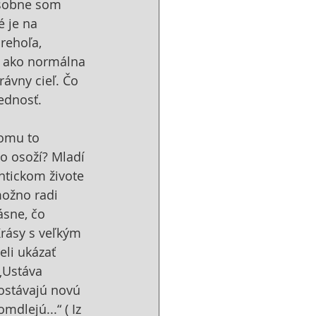
osobne som 
 je na 
rehoľa, 
sa ako normálna 
ávny cieľ. Čo 
ednosť.
omu to 
o osoží? Mladí 
ntickom živote 
možno radi 
ásne, čo 
Krásy s veľkým 
eli ukázať 
„Ustáva 
ostávajú novú 
dlejú...“ ( Iz 