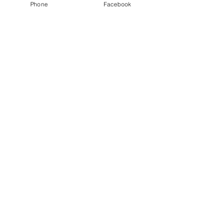
Phone
Facebook
Nejnovější příspěvky
Zobrazit vše