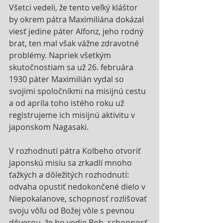
Všetci vedeli, že tento veľký kláštor 
by okrem pátra Maximiliána dokázal 
viesť jedine páter Alfonz, jeho rodný 
brat, ten mal však vážne zdravotné 
problémy. Napriek všetkým 
skutočnostiam sa už 26. februára 
1930 páter Maximilián vydal so 
svojimi spoločníkmi na misijnú cestu 
a od apríla toho istého roku už 
registrujeme ich misijnú aktivitu v 
japonskom Nagasaki.
V rozhodnutí pátra Kolbeho otvoriť 
japonskú misiu sa zrkadlí mnoho 
ťažkých a dôležitých rozhodnutí: 
odvaha opustiť nedokončené dielo v 
Niepokalanove, schopnosť rozlišovať 
svoju vôľu od Božej vôle s pevnou 
dôverou, že ho vedie Boh, schopnosť 