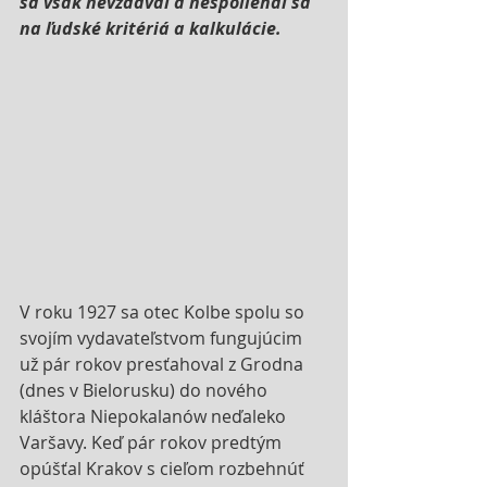
sa však nevzdával a nespoliehal sa 
na ľudské kritériá a kalkulácie.
V roku 1927 sa otec Kolbe spolu so 
svojím vydavateľstvom fungujúcim 
už pár rokov presťahoval z Grodna 
(dnes v Bielorusku) do nového 
kláštora Niepokalanów neďaleko 
Varšavy. Keď pár rokov predtým 
opúšťal Krakov s cieľom rozbehnúť 