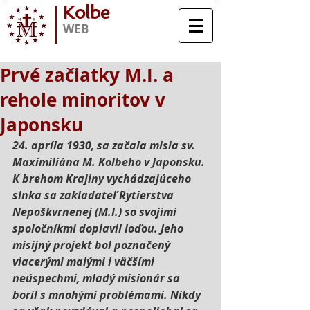
Kolbe
WEB
Prvé začiatky M.I. a
rehole minoritov v
Japonsku
24. apríla 1930, sa začala misia sv. 
Maximiliána M. Kolbeho v Japonsku. 
K brehom Krajiny vychádzajúceho 
slnka sa zakladateľ Rytierstva 
Nepoškvrnenej (M.I.) so svojimi 
spoločníkmi doplavil loďou. Jeho 
misijný projekt bol poznačený 
viacerými malými i väčšími 
neúspechmi, mladý misionár sa 
boril s mnohými problémami. Nikdy 