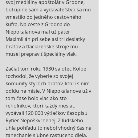
svoj mediálny apoštolát v Grodne, 
bol úplne sám a vydavateľstvo sa mu 
vmestilo do jedného cestovného 
kufra. Na ceste z Grodna do 
Niepokalanova mal už páter 
Maximilián pri sebe asi tri desiatky 
bratov a tlačiarenské stroje mu 
musel prepraviť špeciálny vlak. 
Začiatkom roku 1930 sa otec Kolbe 
rozhodol, že vyberie zo svojej 
komunity štyroch bratov, ktorí s ním 
odídu na misie. V Niepokalanove už v 
tom čase bolo viac ako sto 
rehoľníkov, ktorí každý mesiac 
vydávali 120 000 výtlačkov časopisu 
Rytier Nepoškvrnenej. Z ľudského 
uhla pohľadu to nebol vhodný čas na 
zanechanie sľubne rastúceho diela. 