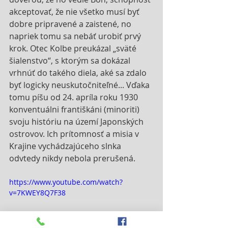
akceptovať, že nie všetko musí byť 
dobre pripravené a zaistené, no 
napriek tomu sa nebáť urobiť prvý 
krok. Otec Kolbe preukázal „sväté 
šialenstvo“, s ktorým sa dokázal 
vrhnúť do takého diela, aké sa zdalo 
byť logicky neuskutočniteľné... Vďaka 
tomu píšu od 24. apríla roku 1930 
konventuálni františkáni (minoriti) 
svoju históriu na území Japonských 
ostrovov. Ich prítomnosť a misia v 
Krajine vychádzajúceho slnka 
odvtedy nikdy nebola prerušená.
https://www.youtube.com/watch?
v=7KWEY8Q7F38