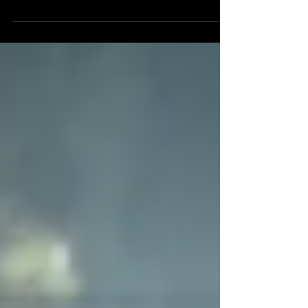
Brána do Ježišovho
Srdca
Ak chce Boh priviesť človeka k nezvyčajnej
dokonalosti, dá mu veľkú lásku k sv. Jozefovi.