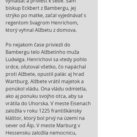
vyhľadať a priviesť k sebe. Sám 
biskup Eckbert z Bambergu, jej 
strýko po matke, začal vyjednávať s 
regentom švagrom Henrichom, 
ktorý vyhnal Alžbetu z domova. 
Po nejakom čase priviezli do 
Bambergu telo Alžbetinho muža 
Ludwiga. Henrichovi sa vtedy pohlo 
srdce, oľutoval všetko, čo napáchal 
proti Alžbete, opustil palác aj hrad 
Wartburg. Alžbete vrátil majetok a 
ponúkol vládu. Ona vládu odmietla, 
ako aj ponuku svojho otca, aby sa 
vrátila do Uhorska. V meste Eisenach 
založila v roku 1225 františkánsky 
kláštor, ktorý bol prvý na území na 
sever od Álp. V meste Marburg v 
Hessensku založila nemocnicu, 