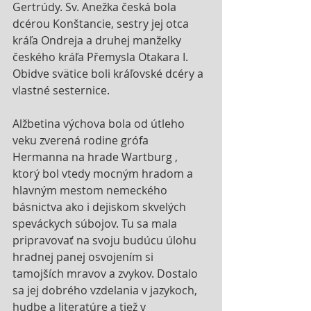
Gertrúdy. Sv. Anežka česká bola 
dcérou Konštancie, sestry jej otca 
kráľa Ondreja a druhej manželky 
českého kráľa Přemysla Otakara I. 
Obidve svätice boli kráľovské dcéry a 
vlastné sesternice.
Alžbetina výchova bola od útleho 
veku zverená rodine grófa 
Hermanna na hrade Wartburg , 
ktorý bol vtedy mocným hradom a 
hlavným mestom nemeckého 
básnictva ako i dejiskom skvelých 
speváckych súbojov. Tu sa mala 
pripravovať na svoju budúcu úlohu 
hradnej panej osvojením si 
tamojších mravov a zvykov. Dostalo 
sa jej dobrého vzdelania v jazykoch, 
hudbe a literatúre a tiež v 