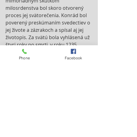
mimoriadnym skutkom 
milosrdenstva bol skoro otvorený 
proces jej svätorečenia. Konrád bol 
poverený preskúmaním svedectiev o 
jej živote a zázrakoch a spísal aj jej 
životopis. Za svätú bola vyhlásená už 
štyri roky po smrti, v roku 1235, 
pápežom Gregorom IX. v Perugii. Jej 
Phone
Facebook
relikvie boli prenesené do kostola sv. 
Alžbety v Marburgu, práve 
dostavaného chrámu zasväteného 
Alžbete. Bolo to prvé rýdzo gotické 
dielo v Nemecku. 
V čase reformácie boli jej ostatky 
odvezené na neznáme miesto (mali 
byť spálené a rozptýlené, ale 
starosta mesta Marburg 
neuposlúchol a ukryl ich, zachovala 