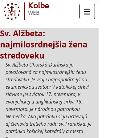
Kolbe
WEB
Sv. Alžbeta:
najmilosrdnejšia žena
stredoveku
Sv. Alžbeta Uhorská-Durínska je 
považovaná za najmilosrdnejšiu ženu 
stredoveku. Je vraj i najpopulárnejšiou 
ekumenickou svätou: V katolíckej cirkvi 
slávime jej sviatok 17. novembra, v 
evanjelickej a anglikánskej cirkvi 19. 
novembra. Je národnou patrónkou 
Nemecka. Ako patrónku si ju uctievajú 
aj členovia tretieho rádu sv. Františka. Je 
patrónka košickej katedrály a mesta 