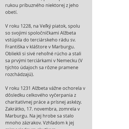
rukou príbuzného niektorej z jeho 
obetí.
V roku 1228, na Veľký piatok, spolu 
so svojimi spoločníčkami Alžbeta 
vstúpila do terciárskeho rádu sv. 
Františka v kláštore v Marburgu. 
Obliekli si sivé rehoľné rúcho a stali 
sa prvými terciárkami v Nemecku (V 
týchto údajoch sa rôzne pramene 
rozchádzajú). 
V roku 1231 Alžbeta vážne ochorela v 
dôsledku celkového vyčerpania z 
charitatívnej práce a prísnej askézy. 
Zakrátko, 17. novembra, zomrela v 
Marburgu. Na jej hrobe sa stalo 
mnoho zázrakov. Vzhľadom k jej 