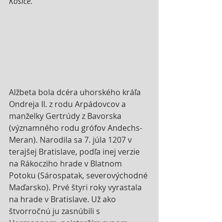
Košice.
Alžbeta bola dcéra uhorského kráľa 
Ondreja II. z rodu Arpádovcov a 
manželky Gertrúdy z Bavorska 
(významného rodu grófov Andechs-
Meran). Narodila sa 7. júla 1207 v 
terajšej Bratislave, podľa inej verzie 
na Rákocziho hrade v Blatnom 
Potoku (Sárospatak, severovýchodné 
Maďarsko). Prvé štyri roky vyrastala 
na hrade v Bratislave. Už ako 
štvorročnú ju zasnúbili s 