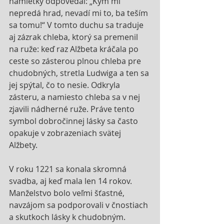
námietky odpovedal: „Kým mi 
nepredá hrad, nevadí mi to, ba teším 
sa tomu!“ V tomto duchu sa traduje 
aj zázrak chleba, ktorý sa premenil 
na ruže: keď raz Alžbeta kráčala po 
ceste so zásterou plnou chleba pre 
chudobných, stretla Ludwiga a ten sa 
jej spýtal, čo to nesie. Odkryla 
zásteru, a namiesto chleba sa v nej 
zjavili nádherné ruže. Práve tento 
symbol dobročinnej lásky sa často 
opakuje v zobrazeniach svätej 
Alžbety. 
V roku 1221 sa konala skromná 
svadba, aj keď mala len 14 rokov. 
Manželstvo bolo veľmi šťastné, 
navzájom sa podporovali v čnostiach 
a skutkoch lásky k chudobným. 