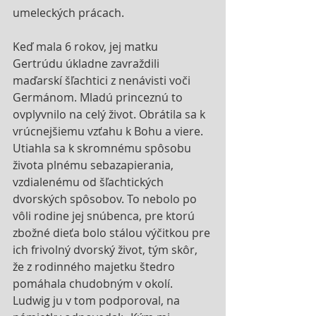
umeleckých prácach.
Keď mala 6 rokov, jej matku 
Gertrúdu úkladne zavraždili 
maďarskí šľachtici z nenávisti voči 
Germánom. Mladú princeznú to 
ovplyvnilo na celý život. Obrátila sa k 
vrúcnejšiemu vzťahu k Bohu a viere. 
Utiahla sa k skromnému spôsobu 
života plnému sebazapierania, 
vzdialenému od šľachtických 
dvorských spôsobov. To nebolo po 
vôli rodine jej snúbenca, pre ktorú 
zbožné dieťa bolo stálou výčitkou pre 
ich frivolný dvorský život, tým skôr, 
že z rodinného majetku štedro 
pomáhala chudobným v okolí. 
Ludwig ju v tom podporoval, na 