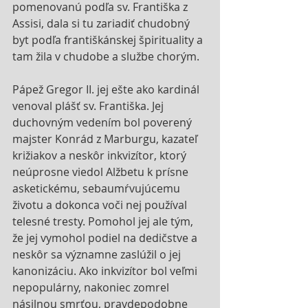
pomenovanú podľa sv. Františka z 
Assisi, dala si tu zariadiť chudobný 
byt podľa františkánskej špirituality a 
tam žila v chudobe a službe chorým. 
Pápež Gregor II. jej ešte ako kardinál 
venoval plášť sv. Františka. Jej 
duchovným vedením bol poverený 
majster Konrád z Marburgu, kazateľ 
križiakov a neskôr inkvizítor, ktorý 
neúprosne viedol Alžbetu k prísne 
asketickému, sebaumŕvujúcemu 
životu a dokonca voči nej používal 
telesné tresty. Pomohol jej ale tým, 
že jej vymohol podiel na dedičstve a 
neskôr sa významne zaslúžil o jej 
kanonizáciu. Ako inkvizítor bol veľmi 
nepopulárny, nakoniec zomrel 
násilnou smrťou, pravdepodobne 