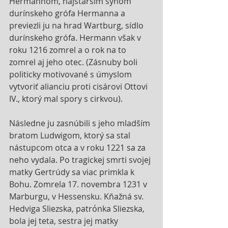
Hermannom, najstarším synom 
durínskeho grófa Hermanna a 
previezli ju na hrad Wartburg, sídlo 
durínskeho grófa. Hermann však v 
roku 1216 zomrel a o rok na to 
zomrel aj jeho otec. (Zásnuby boli 
politicky motivované s úmyslom 
vytvoriť alianciu proti cisárovi Ottovi 
IV., ktorý mal spory s cirkvou). 
Následne ju zasnúbili s jeho mladším 
bratom Ludwigom, ktorý sa stal 
nástupcom otca a v roku 1221 sa za 
neho vydala. Po tragickej smrti svojej 
matky Gertrúdy sa viac primkla k 
Bohu. Zomrela 17. novembra 1231 v 
Marburgu, v Hessensku. Kňažná sv. 
Hedviga Sliezska, patrόnka Sliezska, 
bola jej teta, sestra jej matky 