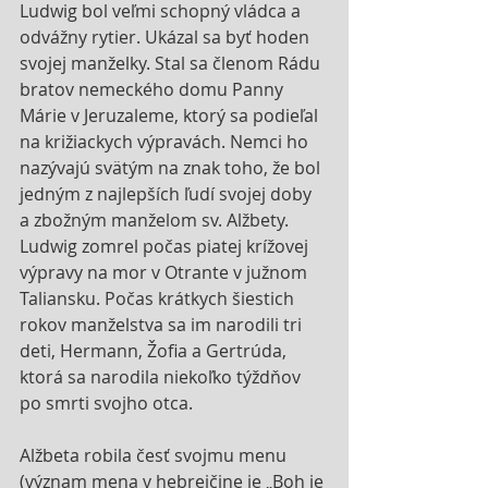
Ludwig bol veľmi schopný vládca a 
odvážny rytier. Ukázal sa byť hoden 
svojej manželky. Stal sa členom Rádu 
bratov nemeckého domu Panny 
Márie v Jeruzaleme, ktorý sa podieľal 
na križiackych výpravách. Nemci ho 
nazývajú svätým na znak toho, že bol 
jedným z najlepších ľudí svojej doby 
a zbožným manželom sv. Alžbety. 
Ludwig zomrel počas piatej krížovej 
výpravy na mor v Otrante v južnom 
Taliansku. Počas krátkych šiestich 
rokov manželstva sa im narodili tri 
deti, Hermann, Žofia a Gertrúda, 
ktorá sa narodila niekoľko týždňov 
po smrti svojho otca.
Alžbeta robila česť svojmu menu 
(význam mena v hebrejčine je „Boh je 