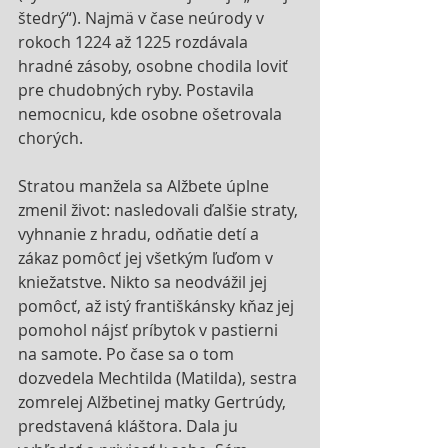
štedrý“). Najmä v čase neúrody v 
rokoch 1224 až 1225 rozdávala 
hradné zásoby, osobne chodila loviť 
pre chudobných ryby. Postavila 
nemocnicu, kde osobne ošetrovala 
chorých. 
Stratou manžela sa Alžbete úplne 
zmenil život: nasledovali ďalšie straty, 
vyhnanie z hradu, odňatie detí a 
zákaz pomôcť jej všetkým ľuďom v 
kniežatstve. Nikto sa neodvážil jej 
pomôcť, až istý františkánsky kňaz jej 
pomohol nájsť príbytok v pastierni 
na samote. Po čase sa o tom 
dozvedela Mechtilda (Matilda), sestra 
zomrelej Alžbetinej matky Gertrúdy, 
predstavená kláštora. Dala ju 