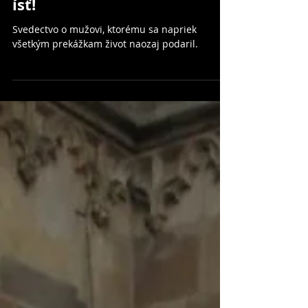
Teodor Hlaváč: Môžem
ísť!
Svedectvo o mužovi, ktorému sa napriek
všetkým prekážkam život naozaj podaril.