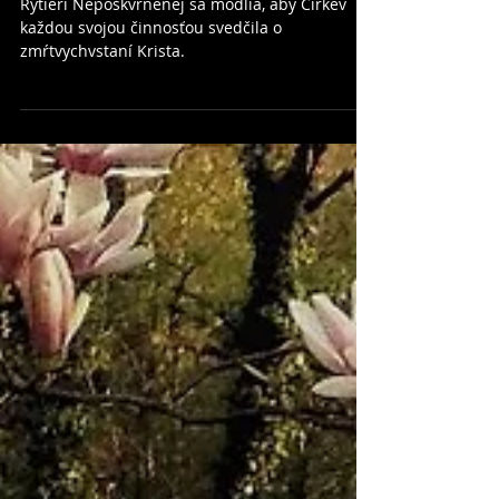
04/2019
Rytieri Nepoškvrnenej sa modlia, aby Cirkev
každou svojou činnosťou svedčila o
zmŕtvychvstaní Krista.