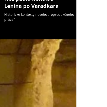
Než padlo Írsko:od
Lenina po Varadkara
Historické kontexty nového „reprodukčného
práva“.