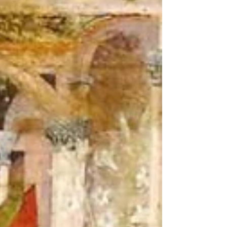
pápeža Pavla VI. Humanae Vitae.