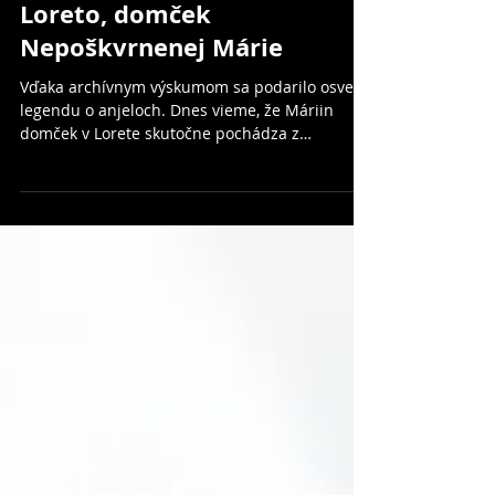
Loreto, domček
Nepoškvrnenej Márie
Vďaka archívnym výskumom sa podarilo osvetliť
legendu o anjeloch. Dnes vieme, že Máriin
domček v Lorete skutočne pochádza z
Nazareta.