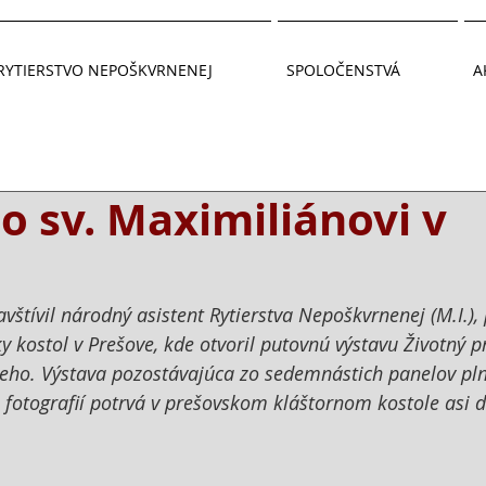
RYTIERSTVO NEPOŠKVRNENEJ
SPOLOČENSTVÁ
A
o sv. Maximiliánovi v
avštívil národný asistent Rytierstva Nepoškvrnenej (M.I.), 
y kostol v Prešove, kde otvoril putovnú výstavu Životný pr
eho. Výstava pozostávajúca zo sedemnástich panelov pln
 fotografií potrvá v prešovskom kláštornom kostole asi d