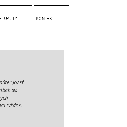
KTUALITY
KONTAKT
páter Jozef 
íbeh sv. 
ých 
va týždne.