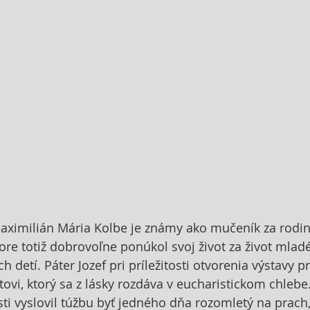
aximilián Mária Kolbe je známy ako mučeník za rodin
re totiž dobrovoľne ponúkol svoj život za život mlad
 detí. Páter Jozef pri príležitosti otvorenia výstavy pr
tovi, ktorý sa z lásky rozdáva v eucharistickom chlebe
ti vyslovil túžbu byť jedného dňa rozomletý na prach,