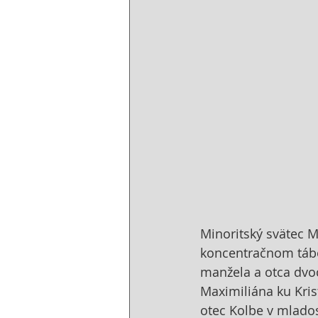
Minoritský svätec M
koncentračnom tábo
manžela a otca dvoch
Maximiliána ku Kris
otec Kolbe v mlados