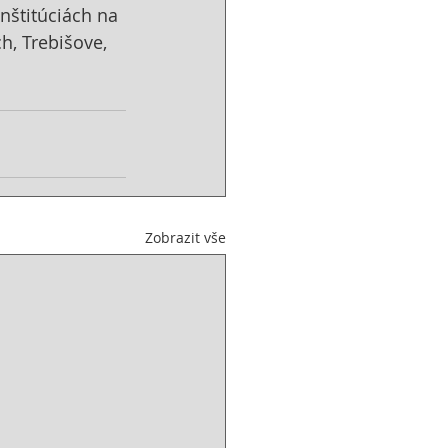
nštitúciách na 
h, Trebišove, 
Zobrazit vše