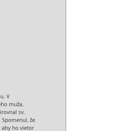
u. V 
ého muža, 
irovnal sv. 
. Spomenul, že 
 aby ho vietor 