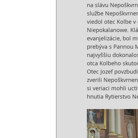
na slávu Nepoškvrne
službe Nepoškvrnene
viedol otec Kolbe v 
Niepokalanowe. Klá
evanjelizácie, bol
prebýva s Pannou Má
najvyššiu dokonalo
otca Kolbeho skuto
Otec Jozef povzbudi
zverili Nepoškvrnenej
si veriaci mohli uct
hnutia Rytierstvo N