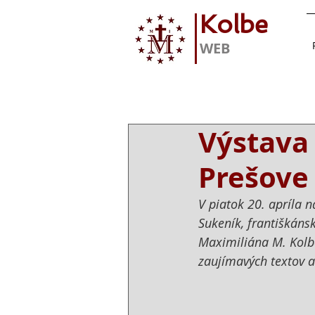
Kolbe
WEB
Výstava 
Prešove
V piatok 20. apríla n
Sukeník, františkánsk
Maximiliána M. Kolb
zaujímavých textov a