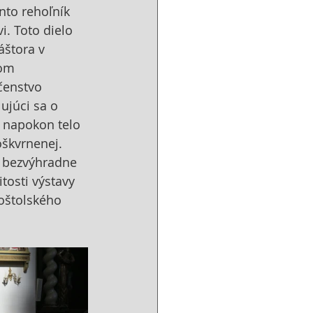
nto rehoľník 
. Toto dielo 
áštora v 
om 
čenstvo 
ujúci sa o 
 napokon telo 
škvrnenej. 
ž bezvýhradne 
itosti výstavy 
poštolského 