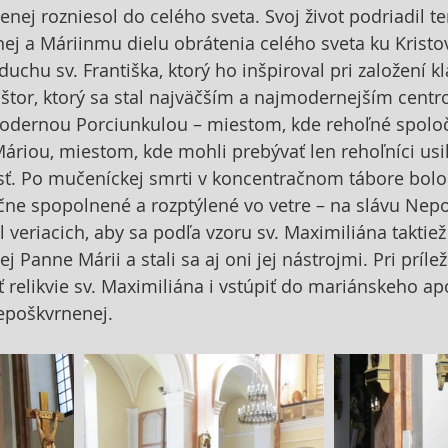
nej rozniesol do celého sveta. Svoj život podriadil te
j a Máriinmu dielu obrátenia celého sveta ku Kristovi
duchu sv. Františka, ktorý ho inšpiroval pri založení kl
štor, ktorý sa stal najväčším a najmodernejším centr
 modernou Porciunkulou – miestom, kde rehoľné spolo
riou, miestom, kde mohli prebývať len rehoľníci usil
sť. Po mučeníckej smrti v koncentračnom tábore bolo
čne spopolnené a rozptýlené vo vetre – na slávu Nepo
l veriacich, aby sa podľa vzoru sv. Maximiliána taktie
 Panne Márii a stali sa aj oni jej nástrojmi. Pri prílež
iť relikvie sv. Maximiliána i vstúpiť do mariánskeho a
epoškvrnenej.