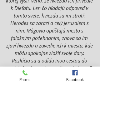
ktorej vyšli, veria, že hviezda ich privedie 
k Dieťaťu. Len čo hľadajú odpoveď v 
tomto svete, hviezda sa im stratí: 
Herodes sa zarazí a celý Jeruzalem s 
ním. Mágovia opúšťajú mesto s 
falošným požehnaním, znova sa im 
zjaví hviezda a zavedie ich k miestu, kde 
môžu spokojne zložiť svoje dary. 
Rozlúčia sa a odídu inou cestou do 
svojej vlasti, stratia sa, nik nevie kam. Z 
neznáma do neznáma. Nevidíte tam 
Phone
Facebook
našich predkov? Nie sme to presne my 
pre budúce generácie? Mňa zaujíma to 
mesto, kde si múdri ľudia sedia nad 
svojimi knihami a práve tá hviezda. Je to 
naša viera.
https://www.youtube.com/watch?
v=TmOtP-est84