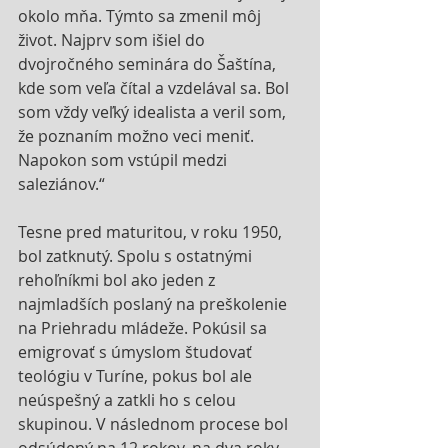
okolo mňa. Týmto sa zmenil môj 
život. Najprv som išiel do 
dvojročného seminára do Šaštína, 
kde som veľa čítal a vzdelával sa. Bol 
som vždy veľký idealista a veril som, 
že poznaním možno veci meniť. 
Napokon som vstúpil medzi 
saleziánov.“
Tesne pred maturitou, v roku 1950, 
bol zatknutý. Spolu s ostatnými 
rehoľníkmi bol ako jeden z 
najmladších poslaný na preškolenie 
na Priehradu mládeže. Pokúsil sa 
emigrovať s úmyslom študovať 
teológiu v Turíne, pokus bol ale 
neúspešný a zatkli ho s celou 
skupinou. V následnom procese bol 