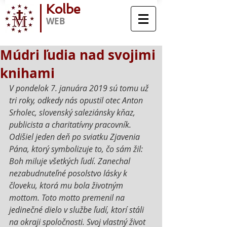
Kolbe
WEB
Múdri ľudia nad svojimi
knihami
V pondelok 7. januára 2019 sú tomu už 
tri roky, odkedy nás opustil otec Anton 
Srholec, slovenský saleziánsky kňaz, 
publicista a charitatívny pracovník. 
Odišiel jeden deň po sviatku Zjavenia 
Pána, ktorý symbolizuje to, čo sám žil: 
Boh miluje všetkých ľudí. Zanechal 
nezabudnuteľné posolstvo lásky k 
človeku, ktorá mu bola životným 
mottom. Toto motto premenil na 
jedinečné dielo v službe ľudí, ktorí stáli 
na okraji spoločnosti. Svoj vlastný život 