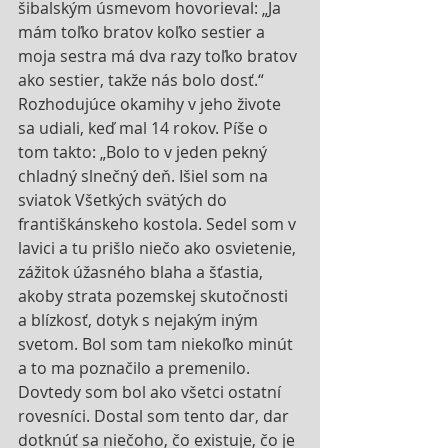
šibalským úsmevom hovorieval: „Ja 
mám toľko bratov koľko sestier a 
moja sestra má dva razy toľko bratov 
ako sestier, takže nás bolo dosť.“ 
Rozhodujúce okamihy v jeho živote 
sa udiali, keď mal 14 rokov. Píše o 
tom takto: „Bolo to v jeden pekný 
chladný slnečný deň. Išiel som na 
sviatok Všetkých svätých do 
františkánskeho kostola. Sedel som v 
lavici a tu prišlo niečo ako osvietenie, 
zážitok úžasného blaha a šťastia, 
akoby strata pozemskej skutočnosti 
a blízkosť, dotyk s nejakým iným 
svetom. Bol som tam niekoľko minút 
a to ma poznačilo a premenilo. 
Dovtedy som bol ako všetci ostatní 
rovesníci. Dostal som tento dar, dar 
dotknúť sa niečoho, čo existuje, čo je 