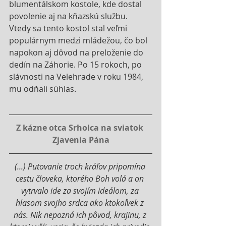
blumentálskom kostole, kde dostal 
povolenie aj na kňazskú službu. 
Vtedy sa tento kostol stal veľmi 
populárnym medzi mládežou, čo bol 
napokon aj dôvod na preloženie do 
dedín na Záhorie. Po 15 rokoch, po 
slávnosti na Velehrade v roku 1984, 
mu odňali súhlas.
Z kázne otca Srholca na sviatok 
Zjavenia Pána
(...) Putovanie troch kráľov pripomína 
cestu človeka, ktorého Boh volá a on 
vytrvalo ide za svojím ideálom, za 
hlasom svojho srdca ako ktokoľvek z 
nás. Nik nepozná ich pôvod, krajinu, z 