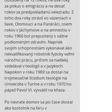
odsúdený na 12 rokov, na dva roky 
za pokus o emigráciu a na desať 
rokov za predpokladanú velezradu. Z 
toho dva roky strávil vo väzeniach v 
Ilave, Olomouci a na Pankráci, osem 
rokov v Jáchymove a na amnestiu v 
roku 1960 bol prepustený s vážne 
podlomeným zdravím. Napriek 
svojim schopnostiam vykonával ako 
nekvalifikovaný robotník fyzicky veľmi 
náročnú prácu, pričom sa naďalej 
vzdelával v teológii a v jazykoch. 
Napokon v roku 1969 sa dostal na 
trojmesačné štúdium teológie na 
Univerzite v Turíne a v roku 1970 ho 
pápež Pavol VI. vysvätil na kňaza.
Po návrate domov sa po čase dostal 
ako kostolník na faru v 