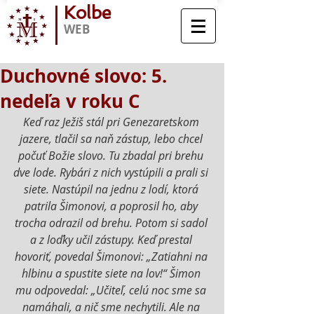
Kolbe
WEB
Duchovné slovo: 5.
nedeľa v roku C
Keď raz Ježiš stál pri Genezaretskom 
jazere, tlačil sa naň zástup, lebo chcel 
počuť Božie slovo. Tu zbadal pri brehu 
dve lode. Rybári z nich vystúpili a prali si 
siete. Nastúpil na jednu z lodí, ktorá 
patrila Šimonovi, a poprosil ho, aby 
trocha odrazil od brehu. Potom si sadol 
a z loďky učil zástupy. Keď prestal 
hovoriť, povedal Šimonovi: „Zatiahni na 
hlbinu a spustite siete na lov!“ Šimon 
mu odpovedal: „Učiteľ, celú noc sme sa 
namáhali, a nič sme nechytili. Ale na 