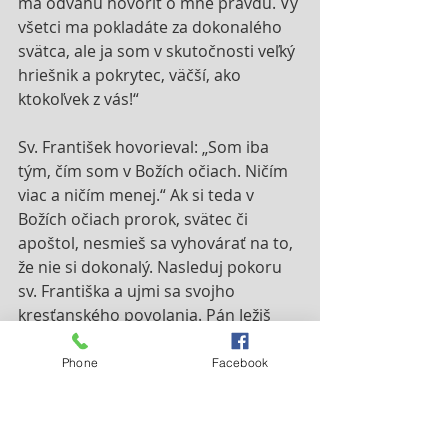
má odvahu hovoriť o mne pravdu. Vy 
všetci ma pokladáte za dokonalého 
svätca, ale ja som v skutočnosti veľký 
hriešnik a pokrytec, väčší, ako 
ktokoľvek z vás!“
Sv. František hovorieval: „Som iba 
tým, čím som v Božích očiach. Ničím 
viac a ničím menej.“ Ak si teda v 
Božích očiach prorok, svätec či 
apoštol, nesmieš sa vyhovárať na to, 
že nie si dokonalý. Nasleduj pokoru 
sv. Františka a ujmi sa svojho 
kresťanského povolania. Pán Ježiš 
nezačne v tebe ani cez teba konať, 
kým to nebudeš chcieť aj ty sám.
Phone
Facebook