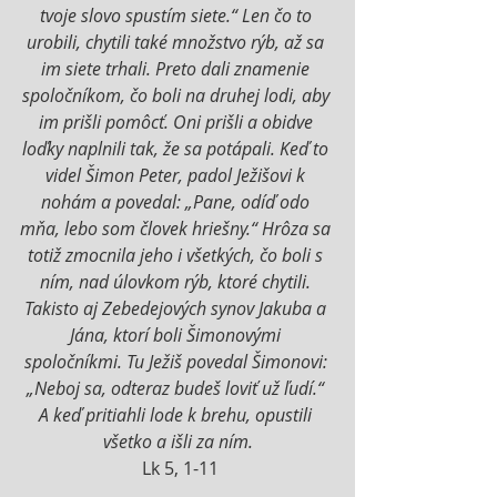
tvoje slovo spustím siete.“ Len čo to 
urobili, chytili také množstvo rýb, až sa 
im siete trhali. Preto dali znamenie 
spoločníkom, čo boli na druhej lodi, aby 
im prišli pomôcť. Oni prišli a obidve 
loďky naplnili tak, že sa potápali. Keď to 
videl Šimon Peter, padol Ježišovi k 
nohám a povedal: „Pane, odíď odo 
mňa, lebo som človek hriešny.“ Hrôza sa 
totiž zmocnila jeho i všetkých, čo boli s 
ním, nad úlovkom rýb, ktoré chytili. 
Takisto aj Zebedejových synov Jakuba a 
Jána, ktorí boli Šimonovými 
spoločníkmi. Tu Ježiš povedal Šimonovi: 
„Neboj sa, odteraz budeš loviť už ľudí.“ 
A keď pritiahli lode k brehu, opustili 
všetko a išli za ním.
 Lk 5, 1-11