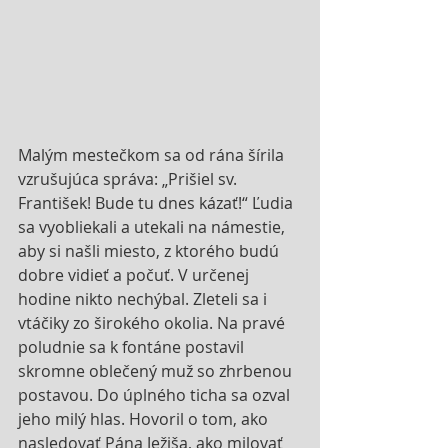
Malým mestečkom sa od rána šírila 
vzrušujúca správa: „Prišiel sv. 
František! Bude tu dnes kázať!“ Ľudia 
sa vyobliekali a utekali na námestie, 
aby si našli miesto, z ktorého budú 
dobre vidieť a počuť. V určenej 
hodine nikto nechýbal. Zleteli sa i 
vtáčiky zo širokého okolia. Na pravé 
poludnie sa k fontáne postavil 
skromne oblečený muž so zhrbenou 
postavou. Do úplného ticha sa ozval 
jeho milý hlas. Hovoril o tom, ako 
nasledovať Pána Ježiša, ako milovať 