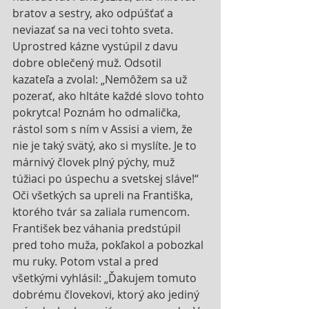
bratov a sestry, ako odpúšťať a 
neviazať sa na veci tohto sveta. 
Uprostred kázne vystúpil z davu 
dobre oblečený muž. Odsotil 
kazateľa a zvolal: „Nemôžem sa už 
pozerať, ako hltáte každé slovo tohto 
pokrytca! Poznám ho odmalička, 
rástol som s ním v Assisi a viem, že 
nie je taký svätý, ako si myslíte. Je to 
márnivý človek plný pýchy, muž 
túžiaci po úspechu a svetskej sláve!“ 
Oči všetkých sa upreli na Františka, 
ktorého tvár sa zaliala rumencom. 
František bez váhania predstúpil 
pred toho muža, pokľakol a pobozkal 
mu ruky. Potom vstal a pred 
všetkými vyhlásil: „Ďakujem tomuto 
dobrému človekovi, ktorý ako jediný 