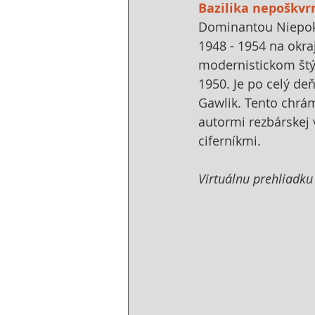
Bazilika nepoškv
Dominantou Niepoka
1948 - 1954 na okr
modernistickom štýl
1950. Je po celý de
Gawlik. Tento chrám
autormi rezbárskej 
ciferníkmi.
Virtuálnu prehliadku