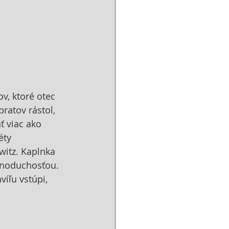
v, ktoré otec 
ratov rástol, 
ť viac ako 
éty 
itz. Kaplnka 
dnoduchosťou. 
íľu vstúpi, 