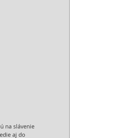
jú na slávenie 
edie aj do 