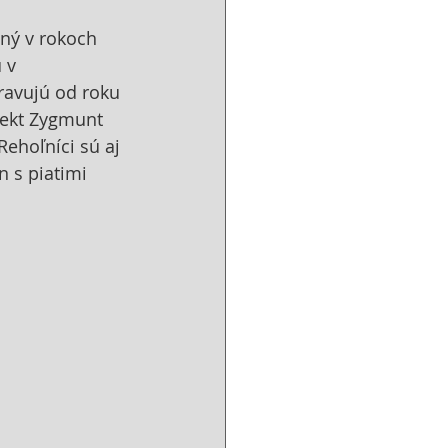
ný v rokoch 
 v 
pravujú od roku 
tekt Zygmunt 
ehoľníci sú aj 
n s piatimi 