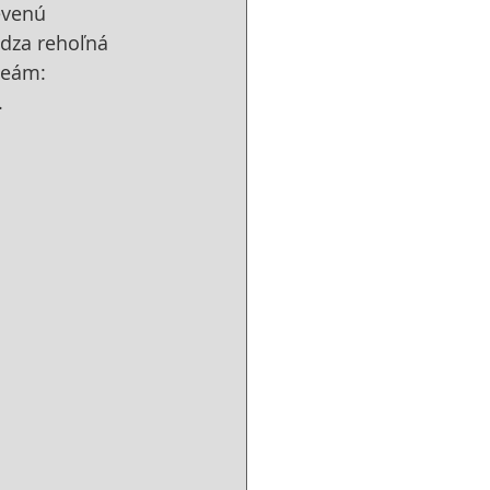
evenú 
ádza rehoľná 
zeám: 
.