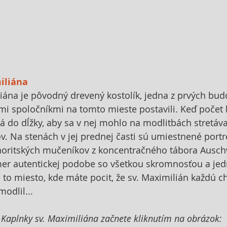
iliána
iána je pôvodný drevený kostolík, jedna z prvých budo
mi spoločníkmi na tomto mieste postavili. Keď počet b
á do dĺžky, aby sa v nej mohlo na modlitbách stretáva
. Na stenách v jej prednej časti sú umiestnené portr
oritských mučeníkov z koncentračného tábora Auschw
mer autentickej podobe so všetkou skromnosťou a je
to miesto, kde máte pocit, že sv. Maximilián každú chv
modlil...
 Kaplnky sv. Maximiliána začnete kliknutím na obrázok: