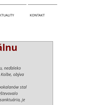
KTUALITY
KONTAKT
álnu
u, neďaleko 
 Kolbe, obýva 
pokalanów stal 
števovalo 
anktuária, je 