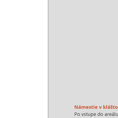
Námestie v klášt
Po vstupe do areálu