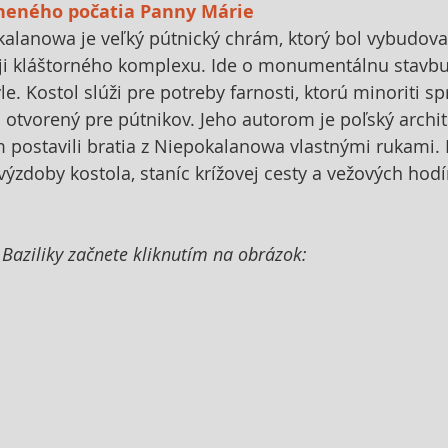
rneného počatia Panny Márie
lanowa je veľký pútnický chrám, ktorý bol vybudova
aji kláštorného komplexu. Ide o monumentálnu stavbu
e. Kostol slúži pre potreby farnosti, ktorú minoriti s
ň otvorený pre pútnikov. Jeho autorom je poľský archi
 postavili bratia z Niepokalanowa vlastnými rukami. R
výzdoby kostola, staníc krížovej cesty a vežových hodí
 Baziliky začnete kliknutím na obrázok: