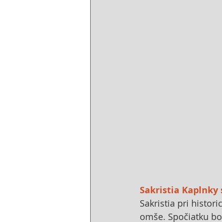
Sakristia Kaplnky
Sakristia pri histor
omše. Spočiatku bol