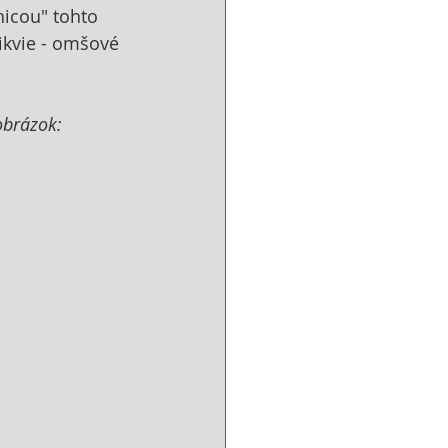
nicou" tohto 
ikvie - omšové 
obrázok: