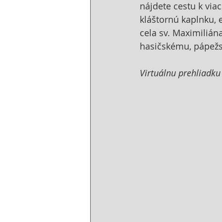
nájdete cestu k vi
kláštornú kaplnku, 
cela sv. Maximilián
hasičskému, pápež
Virtuálnu prehliadku