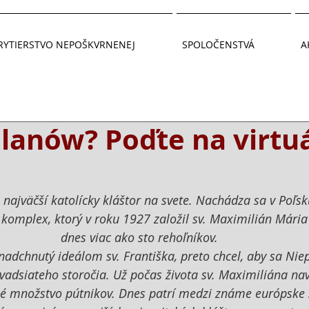
RYTIERSTVO NEPOŠKVRNENEJ
SPOLOČENSTVÁ
A
lanów? Poďte na virtu
najväčší katolícky kláštor na svete. Nachádza sa v Poľsk
 komplex, ktorý v roku 1927 založil sv. Maximilián Mária
dnes viac ako sto rehoľníkov. 
 nadchnutý ideálom sv. Františka, preto chcel, aby sa Nie
vadsiateho storočia. Už počas života sv. Maximiliána nav
 množstvo pútnikov. Dnes patrí medzi známe európske s