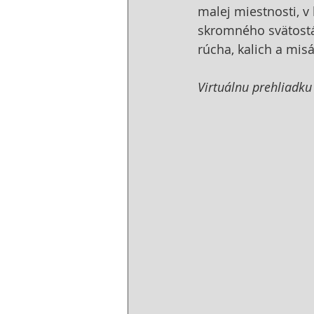
malej miestnosti, v
skromného svätostán
rúcha, kalich a misá
Virtuálnu prehliadku