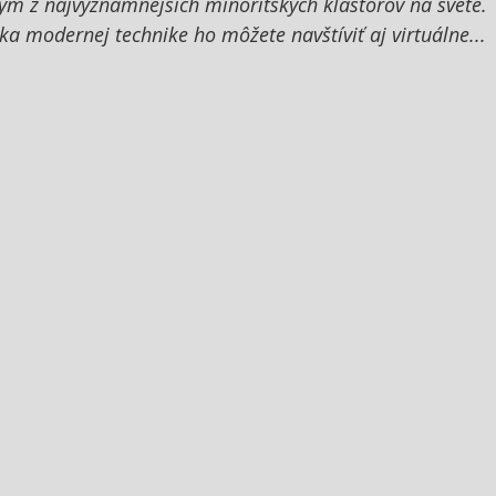
ým z najvýznamnejších minoritských kláštorov na svete. 
ka modernej technike ho môžete navštíviť aj virtuálne...