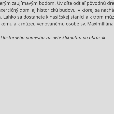
acerým zaujímavým bodom. Uvidíte odtiaľ pôvodnú dr
exercičný dom, aj historickú budovu, v ktorej sa nach
a. Ľahko sa dostanete k hasičskej stanici a k trom mú
skému a k múzeu venovanému osobe sv. Maximiliána
 kláštorného námestia začnete kliknutím na obrázok: