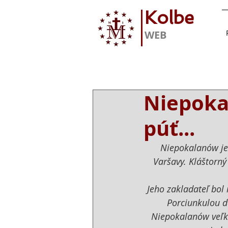
Kolbe
WEB
Niepoka
púť...
Niepokalanów je 
Varšavy. Kláštorný
Jeho zakladateľ bol
Porciunkulou d
Niepokalanów veľké