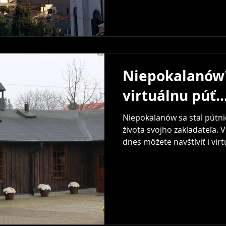
Niepokalanów
virtuálnu púť..
Niepokalanów sa stal pútn
života svojho zakladateľa.
dnes môžete navštíviť i virt