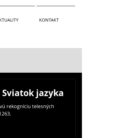
KTUALITY
KONTAKT
 Sviatok jazyka
vú rekogníciu telesných
1263.