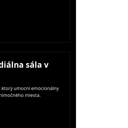
iálna sála v
k, ktorý umocní emocionálny
ýnimočného miesta.