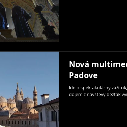
Nová multimed
Padove
Ide o spektakulárny zážito
dojem z návštevy beztak v