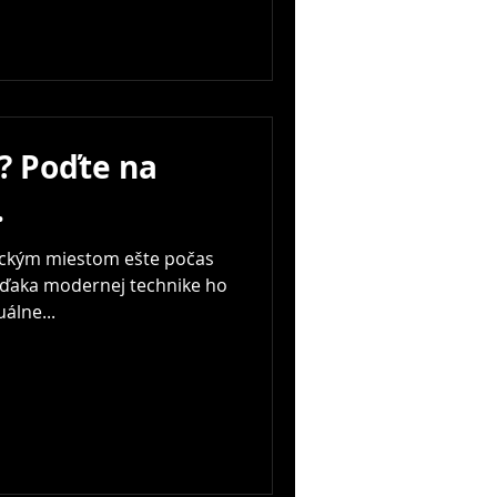
? Poďte na
.
ickým miestom ešte počas
 Vďaka modernej technike ho
uálne...