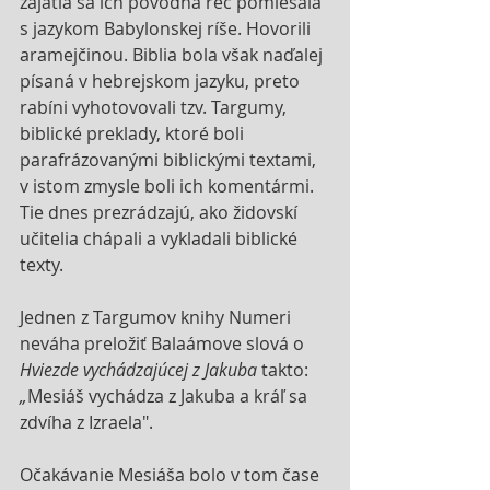
zajatia sa ich pôvodná reč pomiešala 
s jazykom Babylonskej ríše. Hovorili 
aramejčinou. Biblia bola však naďalej 
písaná v hebrejskom jazyku, preto 
rabíni vyhotovovali tzv. Targumy, 
biblické preklady, ktoré boli 
parafrázovanými biblickými textami, 
v istom zmysle boli ich komentármi. 
Tie dnes prezrádzajú, ako židovskí 
učitelia chápali a vykladali biblické 
texty. 
Jednen z Targumov knihy Numeri 
neváha preložiť Balaámove slová o 
Hviezde vychádzajúcej z Jakuba
 takto: 
„
Mesiáš vychádza z Jakuba a kráľ sa 
zdvíha z Izraela".
Očakávanie Mesiáša bolo v tom čase 