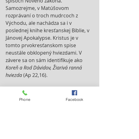
spisoch Nového zákona. 
Samozrejme, v Matúšovom 
rozprávaní o troch mudrcoch z 
Východu, ale nachádza sa i v 
poslednej knihe kresťanskej Biblie, v 
Jánovej Apokalypse. Kristus je v 
tomto prvokresťanskom spise 
neustále obklopený hviezdami. V 
závere sa on sám identifikuje ako 
Koreň a Rod Dávidov, Žiarivá ranná 
hviezda 
(Ap 22,16).
Prvé storočia kresťanstva
V literatúre a umení prvých 
Phone
Facebook
kresťanov sa naďalej objavuje 
tradičný mesiášsky obraz hviezdy. 
Kristus je neraz (symbolickým 
jazykom hovoriac) stotožňovaný 
dokonca so samotným Slnkom. 