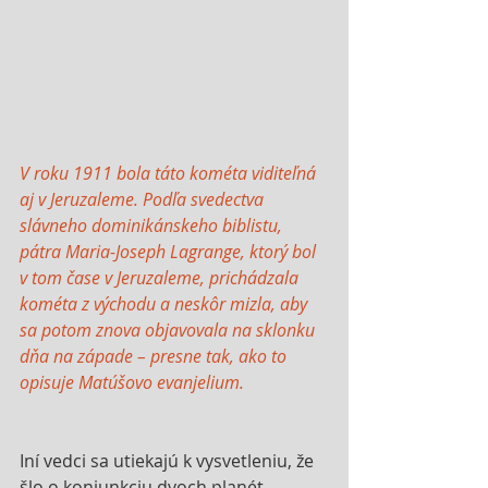
V roku 1911 bola táto kométa viditeľná 
aj v Jeruzaleme. Podľa svedectva 
slávneho dominikánskeho biblistu, 
pátra Maria-Joseph Lagrange, ktorý bol 
v tom čase v Jeruzaleme, prichádzala 
kométa z východu a neskôr mizla, aby 
sa potom znova objavovala na sklonku 
dňa na západe – presne tak, ako to 
opisuje Matúšovo evanjelium.
Iní vedci sa utiekajú k vysvetleniu, že 
šlo o konjunkciu dvoch planét. 