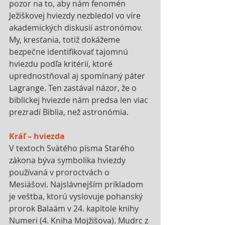
pozor na to, aby nám fenomén 
Ježiškovej hviezdy nezbledol vo víre 
akademických diskusií astronómov. 
My, kresťania, totiž dokážeme 
bezpečne identifikovať tajomnú 
hviezdu podľa kritérií, ktoré 
uprednostňoval aj spomínaný páter 
Lagrange. Ten zastával názor, že o 
biblickej hviezde nám predsa len viac 
prezradí Biblia, než astronómia.
Kráľ – hviezda
V textoch Svätého písma Starého 
zákona býva symbolika hviezdy 
používaná v proroctvách o 
Mesiášovi. Najslávnejším príkladom 
je veštba, ktorú vyslovuje pohanský 
prorok Balaám v 24. kapitole knihy 
Numeri (4. Kniha Mojžišova). Mudrc z 