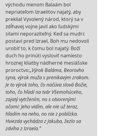
východu menom Balaám bol 
nepriateľom Izraelitov najatý, aby 
preklial Vyvolený národ, ktorý sa v 
zdĺhavej vojne javil ako ľudskými 
silami neporaziteľný. Keď sa mudrc 
postaví pred Izrael, Boh mu nedovolí 
urobiť to, k čomu bol najatý. Boží 
duch ho prinúti vysloviť namiesto 
hroznej kliatby nádherné mesiášske 
proroctvo:
„Výrok Baláma, Beorovho 
syna, výrok muža s prenikavým zrakom. 
Je to výrok toho, čo načúva slová Božie, 
toho, čo hľadí na tvár Všemohúceho, 
zajatý vytržením, no s otvorenými 
očami: Jeho vidím, ale nie už teraz, 
hľadím na neho, no nie z poblízka. 
Hviezda vychádza z Jakuba, žezlo sa 
zdvíha z Izraela.”