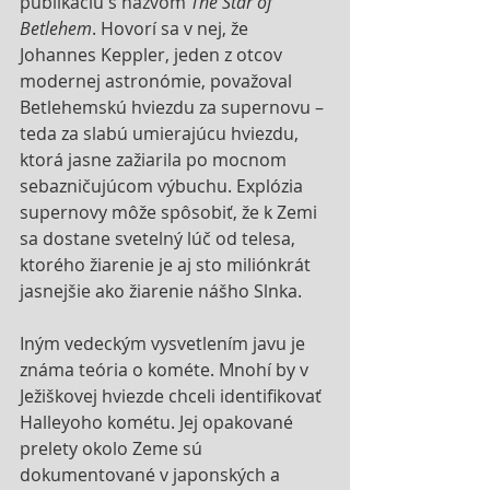
publikáciu s názvom 
The Star of 
Betlehem
. Hovorí sa v nej, že 
Johannes Keppler, jeden z otcov 
modernej astronómie, považoval 
Betlehemskú hviezdu za supernovu – 
teda za slabú umierajúcu hviezdu, 
ktorá jasne zažiarila po mocnom 
sebazničujúcom výbuchu. Explózia 
supernovy môže spôsobiť, že k Zemi 
sa dostane svetelný lúč od telesa, 
ktorého žiarenie je aj sto miliónkrát 
jasnejšie ako žiarenie nášho Slnka.
Iným vedeckým vysvetlením javu je 
známa teória o kométe. Mnohí by v 
Ježiškovej hviezde chceli identifikovať 
Halleyoho kométu. Jej opakované 
prelety okolo Zeme sú 
dokumentované v japonských a 