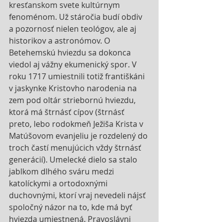
kresťanskom svete kultúrnym 
fenoménom. Už stáročia budí obdiv 
a pozornosť nielen teológov, ale aj 
historikov a astronómov. O 
Betehemskú hviezdu sa dokonca 
viedol aj vážny ekumenický spor. V 
roku 1717 umiestnili totiž františkáni 
v jaskynke Kristovho narodenia na 
zem pod oltár striebornú hviezdu, 
ktorá má štrnásť cípov (štrnásť 
preto, lebo rodokmeň Ježiša Krista v 
Matúšovom evanjeliu je rozdelený do 
troch častí menujúcich vždy štrnásť 
generácií). Umelecké dielo sa stalo 
jablkom dlhého sváru medzi 
katolíckymi a ortodoxnými 
duchovnými, ktorí vraj nevedeli nájsť 
spoločný názor na to, kde má byť 
hviezda umiestnená. Pravoslávni 