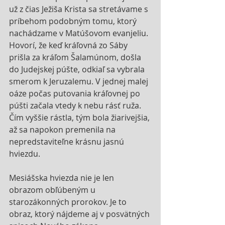
už z čias Ježiša Krista sa stretávame s 
príbehom podobným tomu, ktorý 
nachádzame v Matúšovom evanjeliu. 
Hovorí, že keď kráľovná zo Sáby 
prišla za kráľom Šalamúnom, došla 
do Judejskej púšte, odkiaľ sa vybrala 
smerom k Jeruzalemu. V jednej malej 
oáze počas putovania kráľovnej po 
púšti začala vtedy k nebu rásť ruža. 
Čím vyššie rástla, tým bola žiarivejšia, 
až sa napokon premenila na 
nepredstaviteľne krásnu jasnú 
hviezdu.
Mesiášska hviezda nie je len 
obrazom obľúbeným u 
starozákonných prorokov. Je to 
obraz, ktorý nájdeme aj v posvätných 