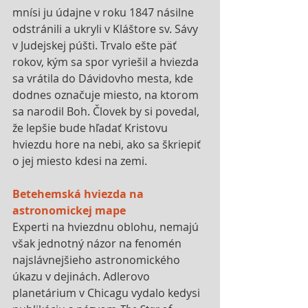
mnísi ju údajne v roku 1847 násilne 
odstránili a ukryli v Kláštore sv. Sávy 
v Judejskej púšti. Trvalo ešte päť 
rokov, kým sa spor vyriešil a hviezda 
sa vrátila do Dávidovho mesta, kde 
dodnes označuje miesto, na ktorom 
sa narodil Boh. Človek by si povedal, 
že lepšie bude hľadať Kristovu 
hviezdu hore na nebi, ako sa škriepiť 
o jej miesto kdesi na zemi.
Betehemská hviezda na 
astronomickej mape
Experti na hviezdnu oblohu, nemajú 
však jednotný názor na fenomén 
najslávnejšieho astronomického 
úkazu v dejinách. Adlerovo 
planetárium v Chicagu vydalo kedysi 