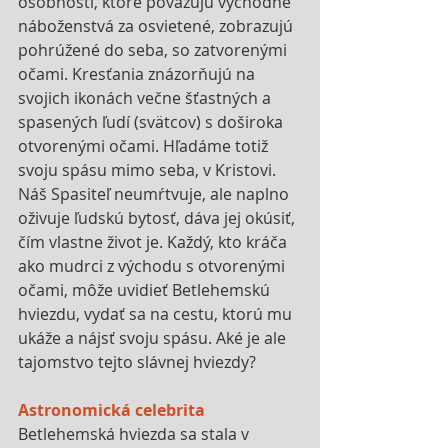
osobnosti, ktoré považujú východné 
náboženstvá za osvietené, zobrazujú 
pohrúžené do seba, so zatvorenými 
očami. Kresťania znázorňujú na 
svojich ikonách večne šťastných a 
spasených ľudí (svätcov) s doširoka 
otvorenými očami. Hľadáme totiž 
svoju spásu mimo seba, v Kristovi. 
Náš Spasiteľ neumŕtvuje, ale naplno 
oživuje ľudskú bytosť, dáva jej okúsiť, 
čím vlastne život je. Každý, kto kráča 
ako mudrci z východu s otvorenými 
očami, môže uvidieť Betlehemskú 
hviezdu, vydať sa na cestu, ktorú mu 
ukáže a nájsť svoju spásu. Aké je ale 
tajomstvo tejto slávnej hviezdy?
Astronomická celebrita
Betlehemská hviezda sa stala v 