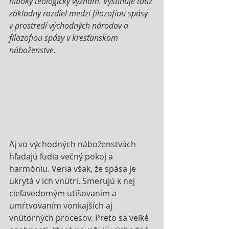
hlboký teologický význam. Vystihuje totiž 
základný rozdiel medzi filozofiou spásy 
v prostredí východných národov a 
filozofiou spásy v kresťanskom 
náboženstve. 
Aj vo východných náboženstvách 
hľadajú ľudia večný pokoj a 
harmóniu. Veria však, že spása je 
ukrytá v ich vnútri. Smerujú k nej 
cieľavedomým utišovaním a 
umŕtvovaním vonkajších aj 
vnútorných procesov. Preto sa veľké 