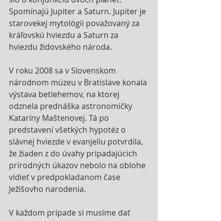
Spomínajú Jupiter a Saturn. Jupiter je 
starovekej mytológii považovaný za 
kráľovskú hviezdu a Saturn za 
hviezdu židovského národa. 
V roku 2008 sa v Slovenskom 
národnom múzeu v Bratislave konala 
výstava betlehemov, na ktorej 
odznela prednáška astronomičky 
Kataríny Maštenovej. Tá po 
predstavení všetkých hypotéz o 
slávnej hviezde v evanjeliu potvrdila, 
že žiaden z do úvahy pripadajúcich 
prírodných úkazov nebolo na oblohe 
vidieť v predpokladanom čase 
Ježišovho narodenia. 
V každom prípade si musíme dať 