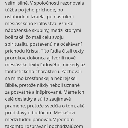
veľmi silné. V spoločnosti rezonovala 
túžba po jeho príchode, po 
oslobodení Izraela, po nastolení 
mesiášskeho kráľovstva. Vznikali 
náboženské skupiny, medzi ktorými 
boli také, čo mali celú svoju 
spiritualitu postavenú na očakávaní 
príchodu Krista. Títo ľudia čítali texty 
prorokov, dokonca aj tvorili nové 
mesiášske texty ľudového, niekedy až 
fantastického charakteru. Zachovali 
sa mimo kresťanskej a hebrejskej 
Biblie, pretože nikdy neboli uznané 
za posvätné a inšpirované. Máme ich 
celé desiatky a sú to zaujímavé 
pramene, pretože svedčia o tom, aké 
predstavy o budúcom Mesiášovi 
medzi ľuďmi panovali. V jednom 
takomto rozprávaní pochádzajúcom 