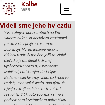
Kolbe
WEB
Videli sme jeho hviezdu
V Prisciliných katakombách na Via 
Salaria v Ríme sa nachádza zaujímavá 
freska z čias prvých kresťanov. 
Zobrazuje Máriu, Ježišovu matku, 
držiacu v náručí malého Ježiška. Nahé 
dieťatko je obrátené k druhej 
vyobrazenej postave, k prorokovi 
Izaiášovi, nad ktorým žiari výjav 
Betlehemskej hviezdy. „Ľud, čo kráča vo 
tmách, uzrie veľké svetlo, nad tými, čo 
bývajú v krajine tieňa smrti, zažiari 
svetlo" (Iz 9,1). Toto zobrazenie má v 
podzemnom kresťanskom pohrebisku 