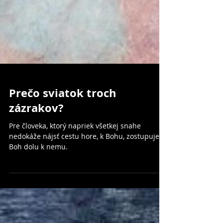
Prečo sviatok troch
zázrakov?
Pre človeka, ktorý napriek všetkej snahe
nedokáže nájsť cestu hore, k Bohu, zostupuje
Boh dolu k nemu.