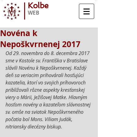
Kolbe
WEB
Novéna k
Nepoškvrnenej 2017
Od 29. novembra do 8. decembra 2017 
sme v Kostole sv. Františka v Bratislave 
slávili Novénu k Nepoškvrnenej. Každý 
deň sa veriacim prihovárali hosťujúci 
kazatelia, ktorí vo svojich príhovoroch 
približovali rôzne aspekty kresťanskej 
viery o Márii, Ježišovej Matke. Hlavným 
hosťom novény a kazateľom slávnostnej 
sv. omše na sviatok Nepoškvrneného 
počatia bol Mons. Viliam Judák, 
nitriansky diecézny biskup.