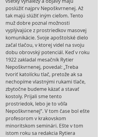
všetky vynálezy a objavy majú 
poslúžiť najprv Nepoškvrnenej. Až 
tak majú slúžiť iným cieľom. Tento 
muž dobre poznal možnosti 
vyplývajúce z prostriedkov masovej 
komunikácie. Svoje apoštolské dielo 
začal tlačou, v ktorej videl na svoju 
dobu obrovský potenciál. Keď v roku 
1922 zakladal mesačník Rytier 
Nepoškvrnenej, povedal: „Treba 
tvoriť katolícku tlač, pretože ak sa 
nechopíme vlastnými rukami tlače, 
zbytočne budeme kázať a stavať 
kostoly. Prijali sme tento 
prostriedok, lebo je to vôľa 
Nepoškvrnenej“. V tom čase bol ešte 
profesorom v krakovskom 
minoritskom seminári. Ešte v tom 
istom roku sa redakcia Rytiera 