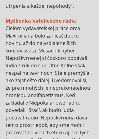
utrpenia a každej nepohody“.
Myšlienka katolíckeho rádia
Cieľom vydavateľskej práce otca 
Maximiliána bolo zaniesť dobrú 
novinu až do najvzdialenejších 
koncov sveta. Mesačník Rytier 
Nepoškvrnenej si čoskoro podávali 
ľudia z rúk do rúk. Otec Kolbe však 
nespal na vavrínoch. Stále premýšľal, 
ako zájsť ešte ďalej. Uvedomoval si, 
že pre mnohých je neprekonateľnou 
hranicou analfabetizmus. Keď 
zakladal v Niepokalanowe rádio, 
povedal: „Stačí, ak budú ľudia 
počúvať rádio. Nepoškvrnená dáva 
tento prostriedok, aby sme mohli 
pracovať na vlnách éteru aj pre tých, 