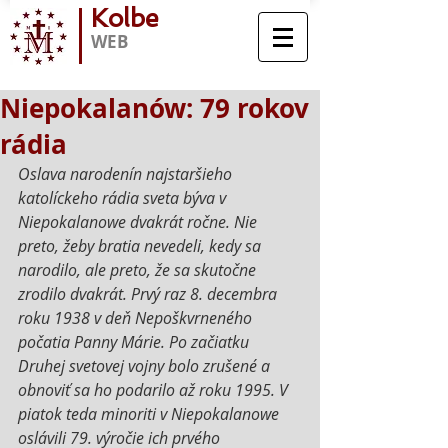
Kolbe
WEB
Niepokalanów: 79 rokov
rádia
Oslava narodenín najstaršieho 
katolíckeho rádia sveta býva v 
Niepokalanowe dvakrát ročne. Nie 
preto, žeby bratia nevedeli, kedy sa 
narodilo, ale preto, že sa skutočne 
zrodilo dvakrát. Prvý raz 8. decembra 
roku 1938 v deň Nepoškvrneného 
počatia Panny Márie. Po začiatku 
Druhej svetovej vojny bolo zrušené a 
obnoviť sa ho podarilo až roku 1995. V 
piatok teda minoriti v Niepokalanowe 
oslávili 79. výročie ich prvého 