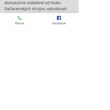
dostatočne vzdialené od hluku 
tlačiarenských strojov, vybudovali 
bratia čoskoro jednoposchodovú 
budovu určenú pre rozhlasovú 
Phone
Facebook
stanicu. Dňa 8 decembra toku 1938 
sa skutočne po prvý raz éterom 
ozvala „Stacja Polska 3 – Radio 
Niepokalanów” (SP3RN). Vysielanie 
začalo mariánskou piesňou: „Po 
górach, dolinach rozlega się głos”.
Po katolíckom rádiu túžil otec Kolbe 
založiť aj prvú katolícku televíziu. Jeho 
plány však znemožnilo vypuknutie 
Druhej svetovej vojny.
Zdroj: 
radioniepokalanow.pl