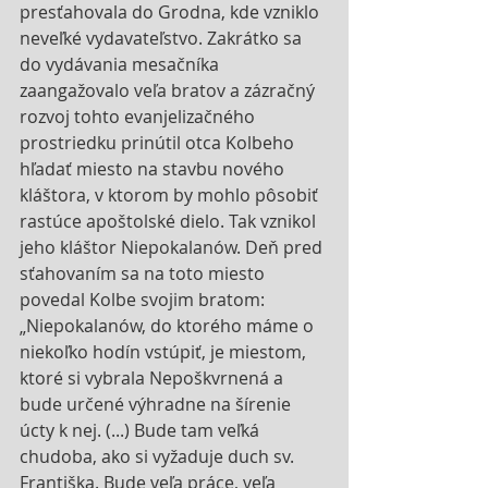
presťahovala do Grodna, kde vzniklo 
neveľké vydavateľstvo. Zakrátko sa 
do vydávania mesačníka 
zaangažovalo veľa bratov a zázračný 
rozvoj tohto evanjelizačného 
prostriedku prinútil otca Kolbeho 
hľadať miesto na stavbu nového 
kláštora, v ktorom by mohlo pôsobiť 
rastúce apoštolské dielo. Tak vznikol 
jeho kláštor Niepokalanów. Deň pred 
sťahovaním sa na toto miesto 
povedal Kolbe svojim bratom: 
„Niepokalanów, do ktorého máme o 
niekoľko hodín vstúpiť, je miestom, 
ktoré si vybrala Nepoškvrnená a 
bude určené výhradne na šírenie 
úcty k nej. (...) Bude tam veľká 
chudoba, ako si vyžaduje duch sv. 
Františka. Bude veľa práce, veľa 