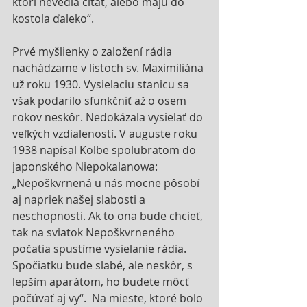
ktorí nevedia čítať, alebo majú do 
kostola ďaleko“.
Prvé myšlienky o založení rádia 
nachádzame v listoch sv. Maximiliána 
už roku 1930. Vysielaciu stanicu sa 
však podarilo sfunkčniť až o osem 
rokov neskôr. Nedokázala vysielať do 
veľkých vzdialeností. V auguste roku 
1938 napísal Kolbe spolubratom do 
japonského Niepokalanowa: 
„Nepoškvrnená u nás mocne pôsobí 
aj napriek našej slabosti a 
neschopnosti. Ak to ona bude chcieť, 
tak na sviatok Nepoškvrneného 
počatia spustíme vysielanie rádia. 
Spočiatku bude slabé, ale neskôr, s 
lepším aparátom, ho budete môcť 
počúvať aj vy“.  Na mieste, ktoré bolo 