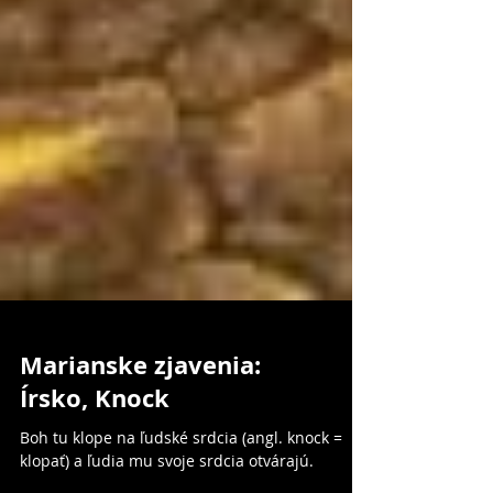
Marianske zjavenia:
Írsko, Knock