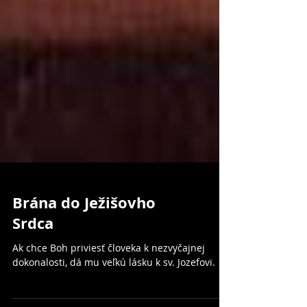
Brána do Ježišovho
Srdca