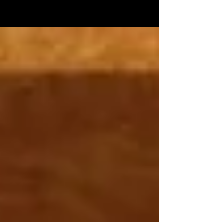
Rytieri Nepoškvrnenej sa modlia, aby Cirkev
každou svojou činnosťou svedčila o
zmŕtvychvstaní Krista.