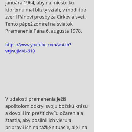
januára 1964, aby na mieste ku 
ktorému mal blízky vzťah, v modlitbe 
zveril Pánovi prosby za Cirkev a svet. 
Tento pápež zomrel na sviatok 
Premenenia Pána 6. augusta 1978.
https://www.youtube.com/watch?
v=jwujMVL-610
V udalosti premenenia Ježiš 
apoštolom odkryl svoju božskú krásu 
a dovolil im prežiť chvíľu očarenia a 
šťastia, aby posilnil ich vieru a 
pripravil ich na ťažké situácie, ale i na 