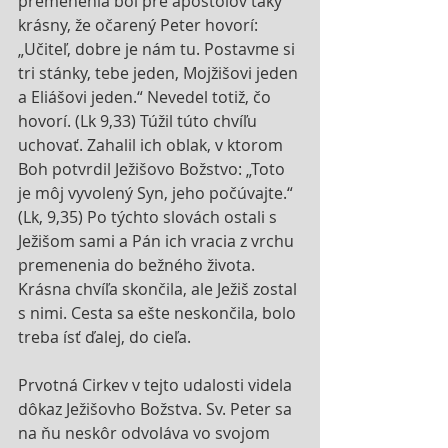
premenenia bol pre apoštolov taký 
krásny, že očarený Peter hovorí: 
„Učiteľ, dobre je nám tu. Postavme si 
tri stánky, tebe jeden, Mojžišovi jeden 
a Eliášovi jeden.“ Nevedel totiž, čo 
hovorí. (Lk 9,33) Túžil túto chvíľu 
uchovať. Zahalil ich oblak, v ktorom 
Boh potvrdil Ježišovo Božstvo: „Toto 
je môj vyvolený Syn, jeho počúvajte.“ 
(Lk, 9,35) Po týchto slovách ostali s 
Ježišom sami a Pán ich vracia z vrchu 
premenenia do bežného života. 
Krásna chvíľa skončila, ale Ježiš zostal 
s nimi. Cesta sa ešte neskončila, bolo 
treba ísť ďalej, do cieľa.
Prvotná Cirkev v tejto udalosti videla 
dôkaz Ježišovho Božstva. Sv. Peter sa 
na ňu neskôr odvoláva vo svojom 