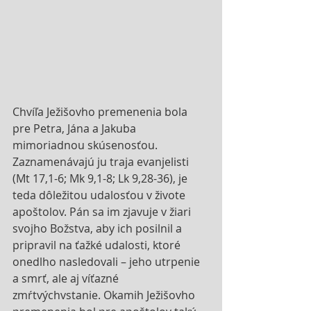
Chvíľa Ježišovho premenenia bola 
pre Petra, Jána a Jakuba 
mimoriadnou skúsenosťou. 
Zaznamenávajú ju traja evanjelisti 
(Mt 17,1-6; Mk 9,1-8; Lk 9,28-36), je 
teda dôležitou udalosťou v živote 
apoštolov. Pán sa im zjavuje v žiari 
svojho Božstva, aby ich posilnil a 
pripravil na ťažké udalosti, ktoré 
onedlho nasledovali – jeho utrpenie 
a smrť, ale aj víťazné 
zmŕtvýchvstanie. Okamih Ježišovho 