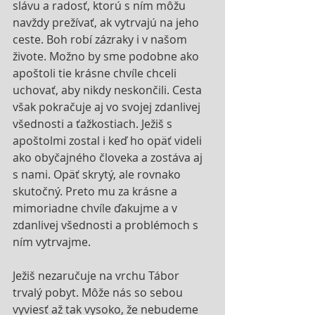
slávu a radosť, ktorú s ním môžu 
navždy prežívať, ak vytrvajú na jeho 
ceste. Boh robí zázraky i v našom 
živote. Možno by sme podobne ako 
apoštoli tie krásne chvíle chceli 
uchovať, aby nikdy neskončili. Cesta 
však pokračuje aj vo svojej zdanlivej 
všednosti a ťažkostiach. Ježiš s 
apoštolmi zostal i keď ho opäť videli 
ako obyčajného človeka a zostáva aj 
s nami. Opäť skrytý, ale rovnako 
skutočný. Preto mu za krásne a 
mimoriadne chvíle ďakujme a v 
zdanlivej všednosti a problémoch s 
ním vytrvajme.
Ježiš nezaručuje na vrchu Tábor 
trvalý pobyt. Môže nás so sebou 
vyviesť až tak vysoko, že nebudeme 