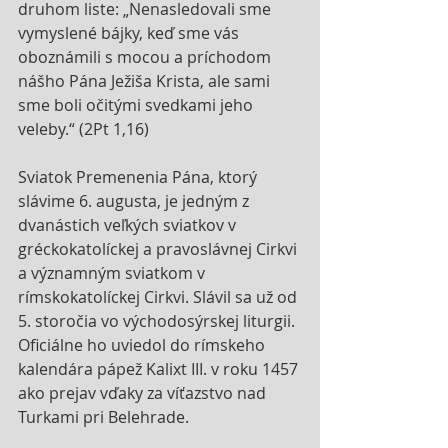
druhom liste: „Nenasledovali sme 
vymyslené bájky, keď sme vás 
oboznámili s mocou a príchodom 
nášho Pána Ježiša Krista, ale sami 
sme boli očitými svedkami jeho 
veleby.“ (2Pt 1,16)
Sviatok Premenenia Pána, ktorý 
slávime 6. augusta, je jedným z 
dvanástich veľkých sviatkov v 
gréckokatolíckej a pravoslávnej Cirkvi 
a významným sviatkom v 
rímskokatolíckej Cirkvi. Slávil sa už od 
5. storočia vo východosýrskej liturgii. 
Oficiálne ho uviedol do rímskeho 
kalendára pápež Kalixt III. v roku 1457 
ako prejav vďaky za víťazstvo nad 
Turkami pri Belehrade.