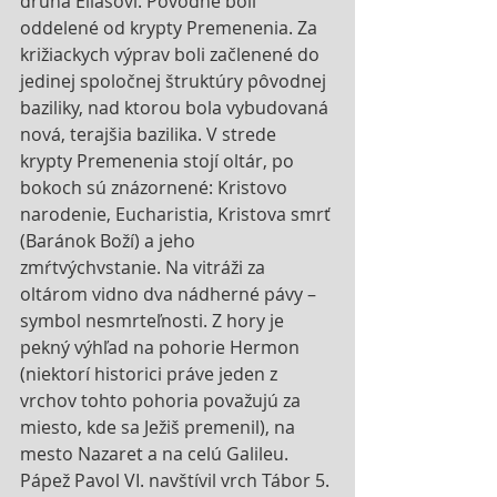
druhá Eliášovi. Pôvodne boli 
oddelené od krypty Premenenia. Za 
križiackych výprav boli začlenené do 
jedinej spoločnej štruktúry pôvodnej 
baziliky, nad ktorou bola vybudovaná 
nová, terajšia bazilika. V strede 
krypty Premenenia stojí oltár, po 
bokoch sú znázornené: Kristovo 
narodenie, Eucharistia, Kristova smrť 
(Baránok Boží) a jeho 
zmŕtvýchvstanie. Na vitráži za 
oltárom vidno dva nádherné pávy – 
symbol nesmrteľnosti. Z hory je 
pekný výhľad na pohorie Hermon 
(niektorí historici práve jeden z 
vrchov tohto pohoria považujú za 
miesto, kde sa Ježiš premenil), na 
mesto Nazaret a na celú Galileu. 
Pápež Pavol VI. navštívil vrch Tábor 5. 