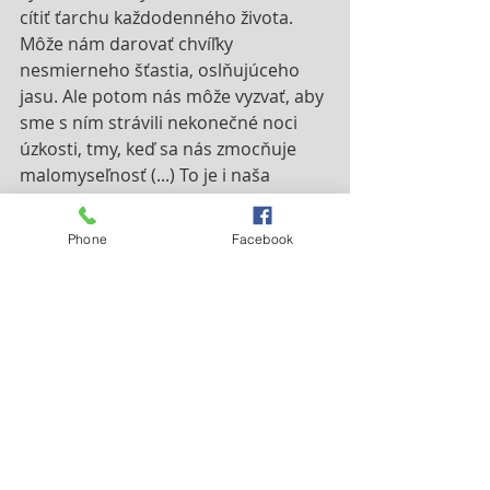
cítiť ťarchu každodenného života. 
Môže nám darovať chvíľky 
nesmierneho šťastia, oslňujúceho 
jasu. Ale potom nás môže vyzvať, aby 
sme s ním strávili nekonečné noci 
úzkosti, tmy, keď sa nás zmocňuje 
malomyseľnosť (...) To je i naša 
dráma. Z kontemplácie zostúpiť do 
každodenného života. So všedným 
Phone
Facebook
zamestnaním, s obyčajnou rutinou, s 
obyčajným programom, s obyčajnou 
prácou bez vonkajšieho lesku. 
(Alessandro Pronzato)
Vo svete nikdy nie je 
nedostatok zázrakov, 
nedostatočná je len naša 