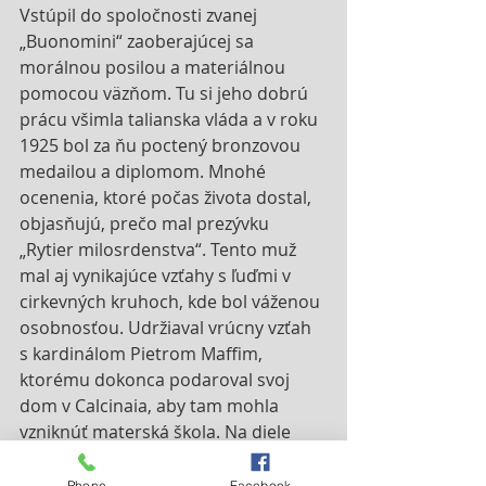
Vstúpil do spoločnosti zvanej 
„Buonomini“ zaoberajúcej sa 
morálnou posilou a materiálnou 
pomocou väzňom. Tu si jeho dobrú 
prácu všimla talianska vláda a v roku 
1925 bol za ňu poctený bronzovou 
medailou a diplomom. Mnohé 
ocenenia, ktoré počas života dostal, 
objasňujú, prečo mal prezývku 
„Rytier milosrdenstva“. Tento muž 
mal aj vynikajúce vzťahy s ľuďmi v 
cirkevných kruhoch, kde bol váženou 
osobnosťou. Udržiaval vrúcny vzťah 
s kardinálom Pietrom Maffim, 
ktorému dokonca podaroval svoj 
dom v Calcinaia, aby tam mohla 
vzniknúť materská škola. Na diele 
resocializácie mládeže spolupracoval 
s blahoslaveným Giuseppem 
Phone
Facebook