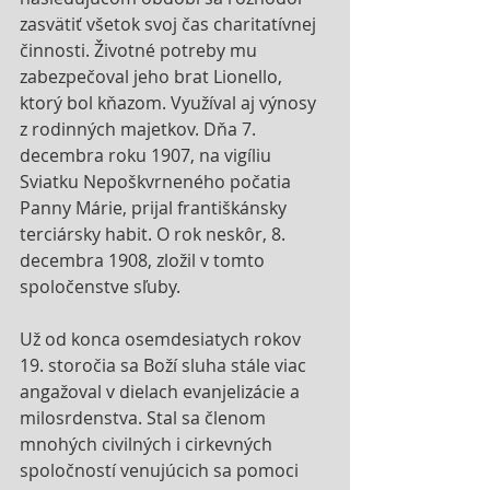
zasvätiť všetok svoj čas charitatívnej 
činnosti. Životné potreby mu 
zabezpečoval jeho brat Lionello, 
ktorý bol kňazom. Využíval aj výnosy 
z rodinných majetkov. Dňa 7. 
decembra roku 1907, na vigíliu 
Sviatku Nepoškvrneného počatia 
Panny Márie, prijal františkánsky 
terciársky habit. O rok neskôr, 8. 
decembra 1908, zložil v tomto 
spoločenstve sľuby.
Už od konca osemdesiatych rokov 
19. storočia sa Boží sluha stále viac 
angažoval v dielach evanjelizácie a 
milosrdenstva. Stal sa členom 
mnohých civilných i cirkevných 
spoločností venujúcich sa pomoci 