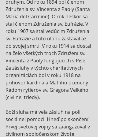
druhým. Od roku 1894 bol členom 
Združenia sv. Vincenta z Paoly (Santa 
Maria del Carmine). O rok neskôr sa 
stal členom Združenia sv. Eufrázie. V 
roku 1907 sa stal vedúcim Združenia 
sv. Eufrázie a túto úlohu zastával až 
do svojej smrti. V roku 1914 sa dostal 
na čelo všetkých troch Združení sv. 
Vincenta z Paoly fungujúcich v Pise. 
Za zásluhy v týchto charitatívnych 
organizáciách bol v roku 1918 na 
príhovor kardinála Maffiho ocenený 
Rádom rytierov sv. Gragora Veľkého 
(civilnej triedy). 
Boží sluha má veľa zásluh na poli 
sociálnej pomoci. Hneď po skončení 
Prvej svetovej vojny sa zaangažoval v 
civilnom spoločenskom živote. 