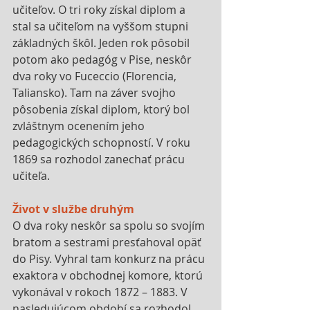
učiteľov. O tri roky získal diplom a 
stal sa učiteľom na vyššom stupni 
základných škôl. Jeden rok pôsobil 
potom ako pedagóg v Pise, neskôr 
dva roky vo Fuceccio (Florencia, 
Taliansko). Tam na záver svojho 
pôsobenia získal diplom, ktorý bol 
zvláštnym ocenením jeho 
pedagogických schopností. V roku 
1869 sa rozhodol zanechať prácu 
učiteľa.
Život v službe druhým
O dva roky neskôr sa spolu so svojím 
bratom a sestrami presťahoval opäť 
do Pisy. Vyhral tam konkurz na prácu 
exaktora v obchodnej komore, ktorú 
vykonával v rokoch 1872 – 1883. V 
nasledujúcom období sa rozhodol 