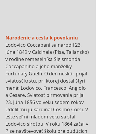
Narodenie a cesta k povolaniu
Lodovico Coccapani sa narodil 23. 
júna 1849 v Calcinaia (Pisa, Taliansko) 
v rodine remeselníka Sigismonda 
Coccapaniho a jeho manželky 
Fortunaty Guelfi. O deň neskôr prijal 
sviatosť krstu, pri ktorej dostal štyri 
mená: Lodovico, Francesco, Angiolo 
a Cesare. Sviatosť birmovania prijal 
23. júna 1856 vo veku sedem rokov. 
Udelil mu ju kardinál Cosimo Corsi. V 
ešte veľmi mladom veku sa stal 
Lodovico sirotou. V roku 1864 začal v 
Pise navštevovať školu pre budúcich 