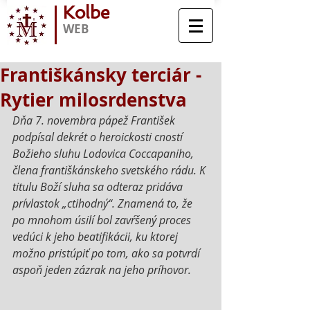
Kolbe
WEB
Františkánsky terciár -
Rytier milosrdenstva
Dňa 7. novembra pápež František 
podpísal dekrét o heroickosti cností 
Božieho sluhu Lodovica Coccapaniho, 
člena františkánskeho svetského rádu. K 
titulu Boží sluha sa odteraz pridáva 
prívlastok „ctihodný“. Znamená to, že 
po mnohom úsilí bol zavŕšený proces 
vedúci k jeho beatifikácii, ku ktorej 
možno pristúpiť po tom, ako sa potvrdí 
aspoň jeden zázrak na jeho príhovor.