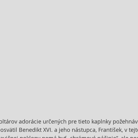
oltárov adorácie určených pre tieto kaplnky požehná
osvätil Benedikt XVI. a jeho nástupca, František, v tejto
tavičnej poklony nemá byť „chrámové náčinie“, ale po