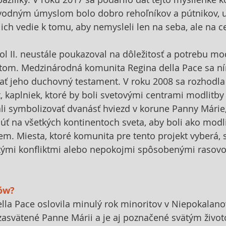
ôvodným úmyslom bolo dobro rehoľníkov a pútnikov, uk
ich vedie k tomu, aby nemysleli len na seba, ale na ce
ol II. neustále poukazoval na dôležitosť a potrebu mo
stom. Medzinárodná komunita Regina della Pace sa ní
ovať jeho duchovný testament. V roku 2008 sa rozhodla 
, kaplniek, ktoré by boli svetovými centrami modlitby 
li symbolizovať dvanásť hviezd v korune Panny Márie,
úť na všetkých kontinentoch sveta, aby boli ako modli
em. Miesta, ktoré komunita pre tento projekt vyberá,
ými konfliktmi alebo nepokojmi spôsobenými rasovo
ów?
la Pace oslovila minulý rok minoritov v Niepokalano
asvätené Panne Márii a je aj poznačené svätým život