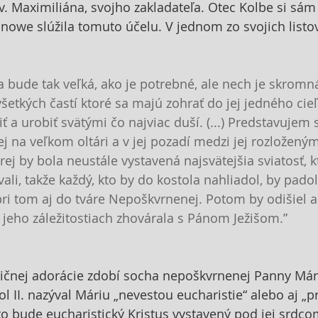
. Maximiliána, svojho zakladateľa. Otec Kolbe si sám ž
anowe slúžila tomuto účelu. V jednom zo svojich listov
ka bude tak veľká, ako je potrebné, ale nech je skromn
etkých častí ktoré sa majú zohrať do jej jedného cieľa
 a urobiť svätými čo najviac duší. (...) Predstavujem 
 na veľkom oltári a v jej pozadí medzi jej rozloženým
ej by bola neustále vystavená najsvätejšia sviatosť, k
ali, takže každý, kto by do kostola nahliadol, by padol
pri tom aj do tváre Nepoškvrnenej. Potom by odišiel a
jeho záležitostiach zhovárala s Pánom Ježišom.”
ičnej adorácie zdobí socha nepoškvrnenej Panny Márie
vol II. nazýval Máriu „nevestou eucharistie“ alebo aj „p
o bude eucharistický Kristus vystavený pod jej srdco