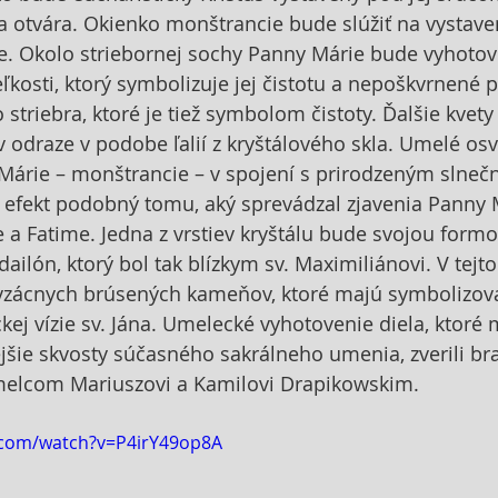
a otvára. Okienko monštrancie bude slúžiť na vystaven
e. Okolo striebornej sochy Panny Márie bude vyhotov
veľkosti, ktorý symbolizuje jej čistotu a nepoškvrnené p
striebra, ktoré je tiež symbolom čistoty. Ďalšie kvety
 odraze v podobe ľalií z kryštálového skla. Umelé osv
Márie – monštrancie – v spojení s prirodzeným slneč
 efekt podobný tomu, aký sprevádzal zjavenia Panny 
a Fatime. Jedna z vrstiev kryštálu bude svojou form
ailón, ktorý bol tak blízkym sv. Maximiliánovi. V tejto
vzácnych brúsených kameňov, ktoré majú symbolizova
kej vízie sv. Jána. Umelecké vyhotovenie diela, ktoré m
ie skvosty súčasného sakrálneho umenia, zverili brat
lcom Mariuszovi a Kamilovi Drapikowskim.
.com/watch?v=P4irY49op8A