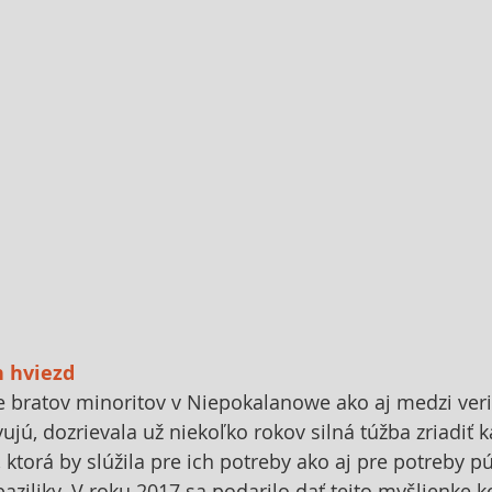
h hviezd
 bratov minoritov v Niepokalanowe ako aj medzi veri
vujú, dozrievala už niekoľko rokov silná túžba zriadiť 
 ktorá by slúžila pre ich potreby ako aj pre potreby pút
baziliky. V roku 2017 sa podarilo dať tejto myšlienke 