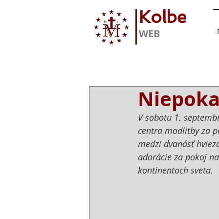
Kolbe
WEB
Niepoka
V sobotu 1. septemb
centra modlitby za po
medzi dvanásť hviezd
adorácie za pokoj na
kontinentoch sveta.