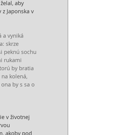
elal, aby 
 z Japonska v 
á a vyniká 
: skrze 
si peknú sochu 
i rukami 
torú by bratia 
 na kolená, 
 ona by s sa o 
 v životnej 
rvou 
m, akoby pod 