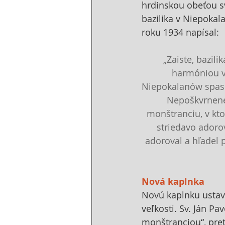
hrdinskou obeťou sv
bazilika v Niepokal
roku 1934 napísal:
„Zaiste, bazili
harmóniou vš
Niepokalanów spasiť
Nepoškvrnenej
monštranciu, v ktor
striedavo adorov
adoroval a hľadel 
Nová kaplnka
Novú kaplnku ustav
veľkosti. Sv. Ján Pa
monštranciou“, pret