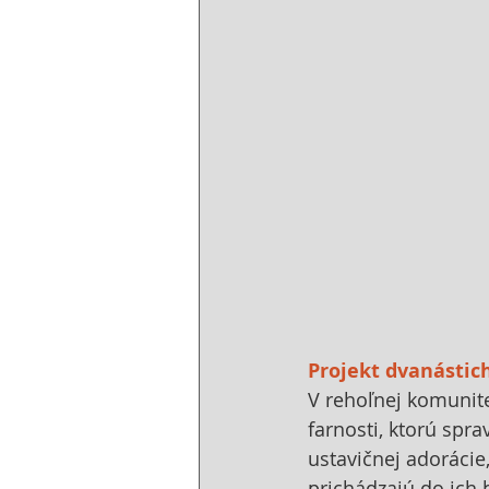
Projekt dvanástic
V rehoľnej komunite
farnosti, ktorú spra
ustavičnej adorácie,
prichádzajú do ich 