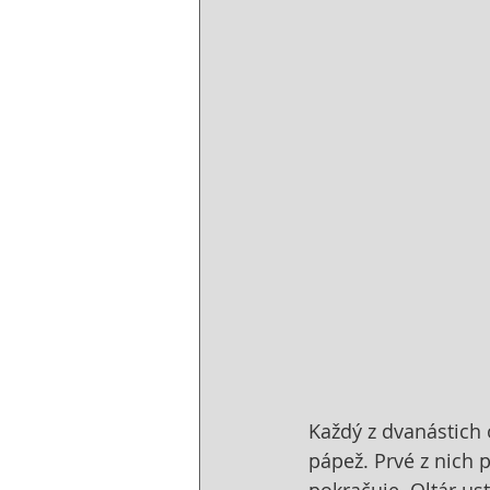
Každý z dvanástich 
pápež. Prvé z nich p
pokračuje. Oltár us