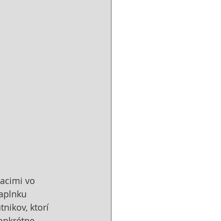
acimi vo 
kaplnku 
nikov, ktorí 
konkrétne 