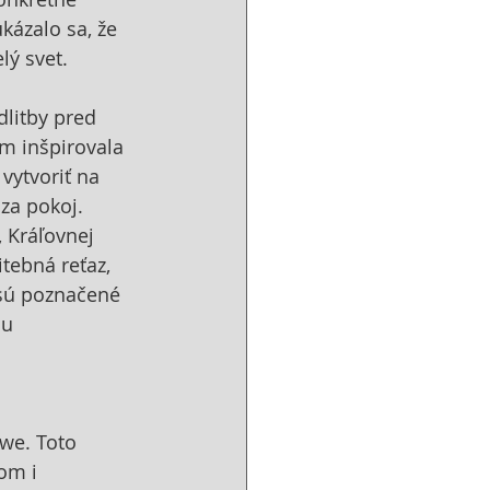
ázalo sa, že 
lý svet.
dlitby pred 
m inšpirovala 
vytvoriť na 
za pokoj. 
 Kráľovnej 
tebná reťaz, 
 sú poznačené 
u 
we. Toto 
om i 