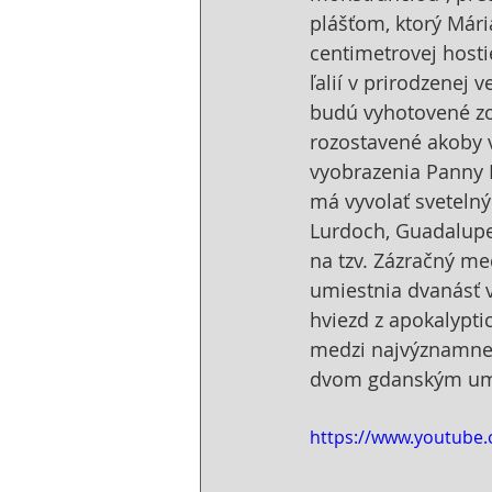
plášťom, ktorý Mári
centimetrovej hosti
ľalií v prirodzenej 
budú vyhotovené zo 
rozostavené akoby v
vyobrazenia Panny 
má vyvolať svetelný
Lurdoch, Guadalupe 
na tzv. Zázračný med
umiestnia dvanásť 
hviezd z apokalyptic
medzi najvýznamnejš
dvom gdanským ume
https://www.youtube