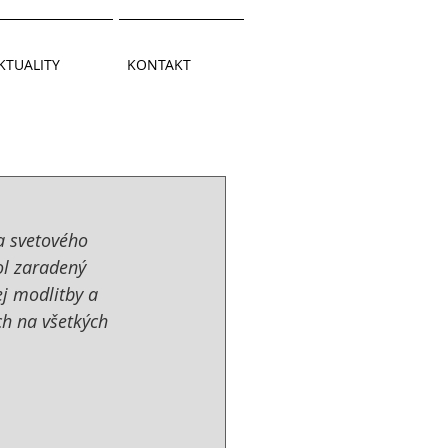
KTUALITY
KONTAKT
u
a svetového 
ol zaradený 
j modlitby a 
h na všetkých 