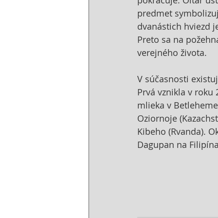
predmet symbolizujú
dvanástich hviezd j
Preto sa na požehn
verejného života. 
V súčasnosti existuj
Prvá vznikla v roku
mlieka v Betleheme.
Oziornoje (Kazachst
Kibeho (Rvanda). O
Dagupan na Filipín