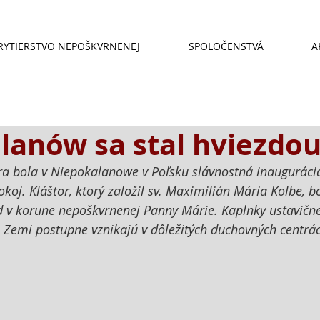
RYTIERSTVO NEPOŠKVRNENEJ
SPOLOČENSTVÁ
A
lanów sa stal hviezdo
ra bola v Niepokalanowe v Poľsku slávnostná inauguráci
koj. Kláštor, ktorý založil sv. Maximilián Mária Kolbe, b
 v korune nepoškvrnenej Panny Márie. Kaplnky ustavične
 Zemi postupne vznikajú v dôležitých duchovných centrác