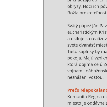
obrysy. Hoci ich p
Božia prozreteľnosť 
Svätý pápež Ján Pav
eucharistickým Kri
a usiluje sa realiz
svete dvanásť miest
Tieto kaplnky by ma
pokoja. Majú vznikn
ktorá objíma celú Z
vojnami, nábožensk
neznášanlivosťou.
Prečo Niepokalan
Komunita Regina del
miesto je oddávna z