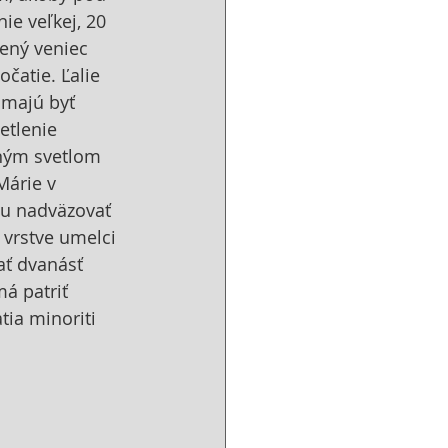
ie veľkej, 20 
ený veniec 
očatie. Ľalie 
 majú byť 
etlenie 
ným svetlom 
Márie v 
ou nadväzovať 
 vrstve umelci 
ť dvanásť 
á patriť 
ia minoriti 