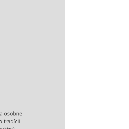
va osobne 
 tradícii 
svätný 