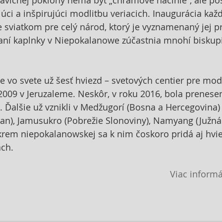
ci a inšpirujúci modlitbu veriacich. Inaugurácia každ
e sviatkom pre celý národ, ktorý je vyznamenaný jej p
aní kaplnky v Niepokalanowe zúčastnia mnohí biskupi 
e vo svete už šesť hviezd – svetových centier pre modl
 2009 v Jeruzaleme. Neskôr, v roku 2016, bola prenese
 Ďalšie už vznikli v Medžugorí (Bosna a Hercegovina)
an), Jamusukro (Pobrežie Slonoviny), Namyang (Južná
krem niepokalanowskej sa k nim čoskoro pridá aj hvi
ach.
Viac informá