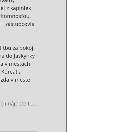
ej z kaplniek 
rítomnosťou. 
i zástupcovia 
itbu za pokoj. 
ná do Jaskynky 
 a v mestách 
 Kórea) a 
ezda v meste 
cii nájdete 
tu...