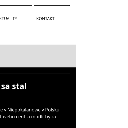
KTUALITY
KONTAKT
sa stal
e v Niepokalanowe v Poľsku
tového centra modlitby za