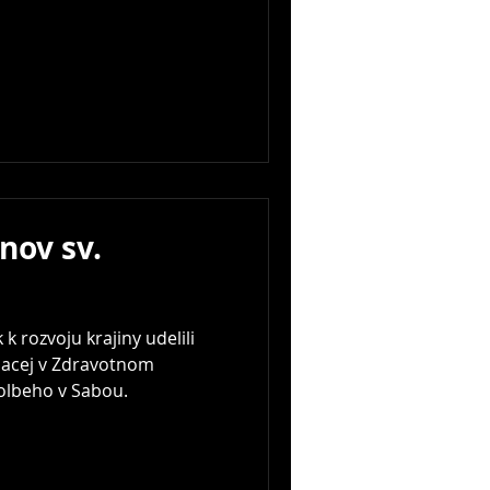
nov sv.
 rozvoju krajiny udelili
iacej v Zdravotnom
Kolbeho v Sabou.