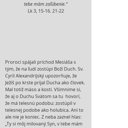
tebe mám zaľúbenie.“
Lk 3, 15-16. 21-22
Proroci spájali príchod Mesiáša s 
tým, že na ľudí zostúpi Boží Duch. Sv. 
Cyril Alexandrijský upozorňuje, že 
Ježiš po krste prijal Ducha ako človek. 
Mal totiž mäso a kosti. Všimnime si, 
že aj o Duchu Svätom sa tu  hovorí, 
že má telesnú podobu: zostúpil v 
telesnej podobe ako holubica. Ani to 
ale nie je koniec. Z neba zaznel hlas: 
„Ty si môj milovaný Syn, v tebe mám 