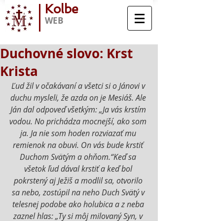
Kolbe
WEB
Duchovné slovo: Krst
Krista
Ľud žil v očakávaní a všetci si o Jánovi v 
duchu mysleli, že azda on je Mesiáš. Ale 
Ján dal odpoveď všetkým: „Ja vás krstím 
vodou. No prichádza mocnejší, ako som 
ja. Ja nie som hoden rozviazať mu 
remienok na obuvi. On vás bude krstiť 
Duchom Svätým a ohňom.“Keď sa 
všetok ľud dával krstiť a keď bol 
pokrstený aj Ježiš a modlil sa, otvorilo 
sa nebo, zostúpil na neho Duch Svätý v 
telesnej podobe ako holubica a z neba 
zaznel hlas: „Ty si môj milovaný Syn, v 