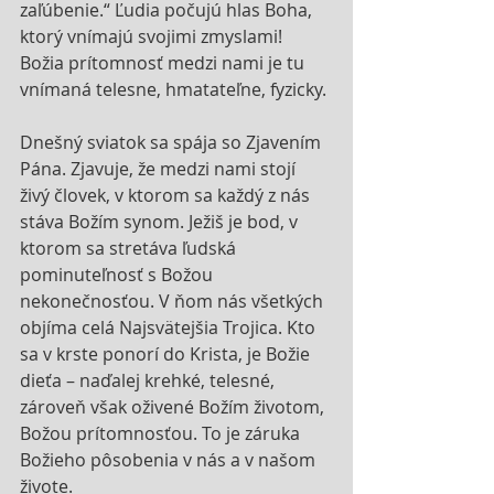
zaľúbenie.“ Ľudia počujú hlas Boha, 
ktorý vnímajú svojimi zmyslami! 
Božia prítomnosť medzi nami je tu 
vnímaná telesne, hmatateľne, fyzicky.
Dnešný sviatok sa spája so Zjavením 
Pána. Zjavuje, že medzi nami stojí 
živý človek, v ktorom sa každý z nás 
stáva Božím synom. Ježiš je bod, v 
ktorom sa stretáva ľudská 
pominuteľnosť s Božou 
nekonečnosťou. V ňom nás všetkých 
objíma celá Najsvätejšia Trojica. Kto 
sa v krste ponorí do Krista, je Božie 
dieťa – naďalej krehké, telesné, 
zároveň však oživené Božím životom, 
Božou prítomnosťou. To je záruka 
Božieho pôsobenia v nás a v našom 
živote.