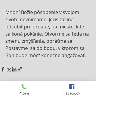
Mnohí Božie pôsobenie v svojom 
živote nevnímame. Ježiš začína 
pôsobiť pri Jordáne, na mieste, kde 
sa koná pokánie. Otvorme sa teda na 
zmenu zmýšľania, obráťme sa. 
Postavme  sa do bodu, v ktorom sa 
Boh bude môcť konečne angažovať.
Phone
Facebook
Nejnovější příspěvky
Zobrazit vše