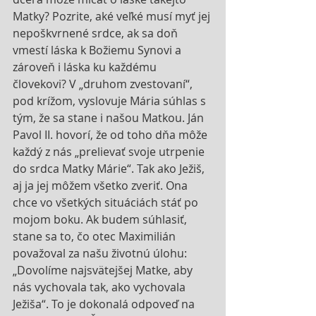
Matky? Pozrite, aké veľké musí myť jej 
nepoškvrnené srdce, ak sa doň 
vmestí láska k Božiemu Synovi a 
zároveň i láska ku každému 
človekovi? V „druhom zvestovaní“, 
pod krížom, vyslovuje Mária súhlas s 
tým, že sa stane i našou Matkou. Ján 
Pavol II. hovorí, že od toho dňa môže 
každý z nás „prelievať svoje utrpenie 
do srdca Matky Márie“. Tak ako Ježiš, 
aj ja jej môžem všetko zveriť. Ona 
chce vo všetkých situáciách stáť po 
mojom boku. Ak budem súhlasiť, 
stane sa to, čo otec Maximilián 
považoval za našu životnú úlohu: 
„Dovolíme najsvätejšej Matke, aby 
nás vychovala tak, ako vychovala 
Ježiša“. To je dokonalá odpoveď na 