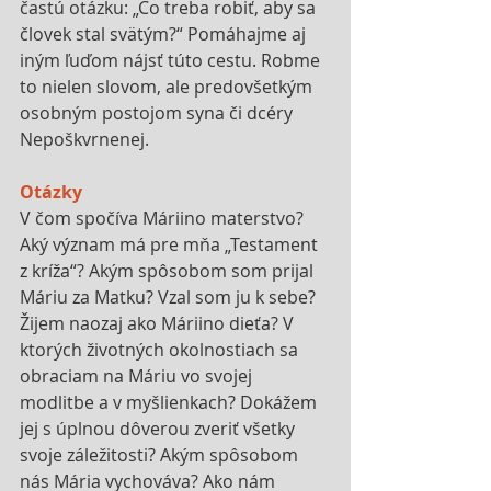
častú otázku: „Čo treba robiť, aby sa 
človek stal svätým?“ Pomáhajme aj 
iným ľuďom nájsť túto cestu. Robme 
to nielen slovom, ale predovšetkým 
osobným postojom syna či dcéry 
Nepoškvrnenej.
Otázky
V čom spočíva Máriino materstvo? 
Aký význam má pre mňa „Testament 
z kríža“? Akým spôsobom som prijal 
Máriu za Matku? Vzal som ju k sebe? 
Žijem naozaj ako Máriino dieťa? V 
ktorých životných okolnostiach sa 
obraciam na Máriu vo svojej 
modlitbe a v myšlienkach? Dokážem 
jej s úplnou dôverou zveriť všetky 
svoje záležitosti? Akým spôsobom 
nás Mária vychováva? Ako nám 