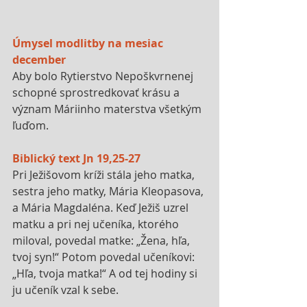
Úmysel modlitby na mesiac 
december
Aby bolo Rytierstvo Nepoškvrnenej 
schopné sprostredkovať krásu a 
význam Máriinho materstva všetkým 
ľuďom.
Biblický text Jn 19,25-27
Pri Ježišovom kríži stála jeho matka, 
sestra jeho matky, Mária Kleopasova, 
a Mária Magdaléna. Keď Ježiš uzrel 
matku a pri nej učeníka, ktorého 
miloval, povedal matke: „Žena, hľa, 
tvoj syn!“ Potom povedal učeníkovi: 
„Hľa, tvoja matka!“ A od tej hodiny si 
ju učeník vzal k sebe.