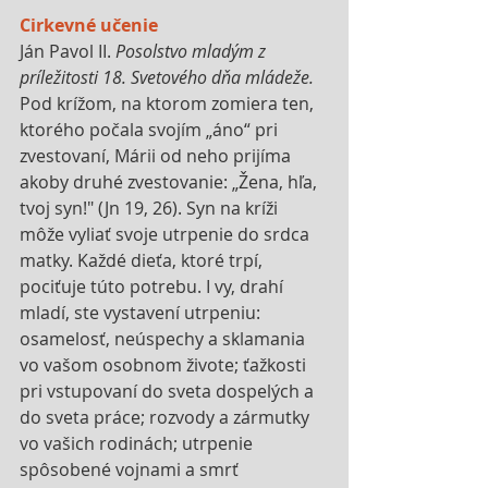
Cirkevné učenie
Ján Pavol II. 
Posolstvo mladým z 
príležitosti 18. Svetového dňa mládeže.
Pod krížom, na ktorom zomiera ten, 
ktorého počala svojím „áno“ pri 
zvestovaní, Márii od neho prijíma 
akoby druhé zvestovanie: „Žena, hľa, 
tvoj syn!" (Jn 19, 26). Syn na kríži 
môže vyliať svoje utrpenie do srdca 
matky. Každé dieťa, ktoré trpí, 
pociťuje túto potrebu. I vy, drahí 
mladí, ste vystavení utrpeniu: 
osamelosť, neúspechy a sklamania 
vo vašom osobnom živote; ťažkosti 
pri vstupovaní do sveta dospelých a 
do sveta práce; rozvody a zármutky 
vo vašich rodinách; utrpenie 
spôsobené vojnami a smrť 