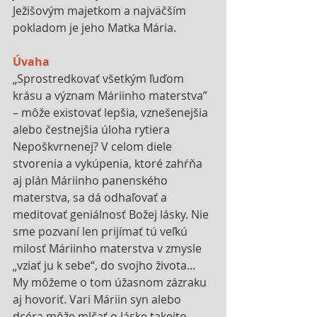
Ježišovým majetkom a najväčším 
pokladom je jeho Matka Mária.
Úvaha
„Sprostredkovať všetkým ľuďom 
krásu a význam Máriinho materstva” 
– môže existovať lepšia, vznešenejšia 
alebo čestnejšia úloha rytiera 
Nepoškvrnenej? V celom diele 
stvorenia a vykúpenia, ktoré zahŕňa 
aj plán Máriinho panenského 
materstva, sa dá odhaľovať a 
meditovať geniálnosť Božej lásky. Nie 
sme pozvaní len prijímať tú veľkú 
milosť Máriinho materstva v zmysle 
„vziať ju k sebe“, do svojho života... 
My môžeme o tom úžasnom zázraku 
aj hovoriť. Vari Máriin syn alebo 
dcéra môže mlčať o láske takejto 