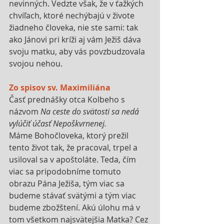
nevinných. Vedzte však, že v ťažkých 
chvíľach, ktoré nechýbajú v živote 
žiadneho človeka, nie ste sami: tak 
ako Jánovi pri kríži aj vám Ježiš dáva 
svoju matku, aby vás povzbudzovala 
svojou nehou.
Zo spisov sv. Maximiliána
Časť prednášky otca Kolbeho s 
názvom 
Na ceste do svätosti sa nedá 
vylúčiť účasť Nepoškvrnenej.
Máme Bohočloveka, ktorý prežil 
tento život tak, že pracoval, trpel a 
usiloval sa v apoštoláte. Teda, čím 
viac sa pripodobníme tomuto 
obrazu Pána Ježiša, tým viac sa 
budeme stávať svätými a tým viac 
budeme zbožštení. Akú úlohu má v 
tom všetkom najsvätejšia Matka? Cez 