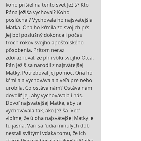
koho prišiel na tento svet Ježiš? Kto 
Pána Ježiša vychoval? Koho 
poslúchal? Vychovala ho najsvätejšia 
Matka. Ona ho kŕmila zo svojich pŕs. 
Jej bol poslušný dokonca i počas 
troch rokov svojho apoštolského 
pôsobenia. Pritom neraz 
zdôrazňoval, že plní vôľu svojho Otca. 
Pán Ježiš sa narodil z najsvätejšej 
Matky. Potreboval jej pomoc. Ona ho 
kŕmila a vychovávala a veľa pre neho 
urobila. Čo ostáva nám? Ostáva nám 
dovoliť jej, aby vychovávala i nás. 
Dovoľ najsvätejšej Matke, aby ťa 
vychovávala tak, ako Ježiša. Veď 
vidíme, že úloha najsvätejšej Matky je 
tu jasná. Vari sa ľudia minulých dôb 
nestali svätými vďaka tomu, že ich 
starostlivo vychovala najlepšia Matka 