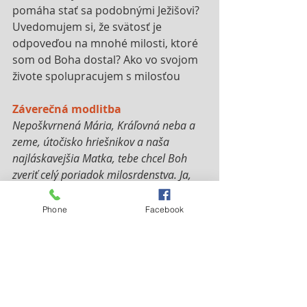
pomáha stať sa podobnými Ježišovi? 
Uvedomujem si, že svätosť je 
odpoveďou na mnohé milosti, ktoré 
som od Boha dostal? Ako vo svojom 
živote spolupracujem s milosťou
Záverečná modlitba
Nepoškvrnená Mária, Kráľovná neba a 
zeme, útočisko hriešnikov a naša 
najláskavejšia Matka, tebe chcel Boh 
zveriť celý poriadok milosrdenstva. Ja, 
nehodný hriešnik, padám k tvojim 
nohám a pokorne ťa prosím, aby si ma 
Phone
Facebook
prijala za svoj nástroj. Tebe, Matka, 
odovzdávam všetky schopnosti mojej 
duše i tela, môj život, smrť aj večnosť, 
aby si so mnou vykonala, čokoľvek sa ti 
páči. Ak chceš, použi ma celého a 
bezvýhradne na to, čo bolo o tebe 