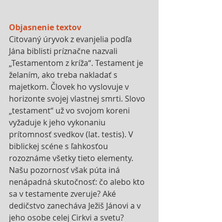
Objasnenie textov
Citovaný úryvok z evanjelia podľa 
Jána biblisti príznačne nazvali 
„Testamentom z kríža“. Testament je 
želaním, ako treba nakladať s 
majetkom. Človek ho vyslovuje v 
horizonte svojej vlastnej smrti. Slovo 
„testament“ už vo svojom koreni 
vyžaduje k jeho vykonaniu 
prítomnosť svedkov (lat. testis). V 
biblickej scéne s ľahkosťou 
rozoznáme všetky tieto elementy. 
Našu pozornosť však púta iná 
nenápadná skutočnosť: čo alebo kto 
sa v testamente zveruje? Aké 
dedičstvo zanecháva Ježiš Jánovi a v 
jeho osobe celej Cirkvi a svetu? 