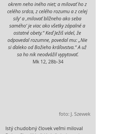
okrem neho iného niet; a milovať ho z 
celého srdca, z celého rozumu a z celej 
sily‘ a ‚milovať blížneho ako seba 
samého‘ je viac ako všetky zápalné a 
ostatné obety.“ Keď Ježiš videl, že 
odpovedal rozumne, povedal mu: „Nie 
si ďaleko od Božieho kráľovstva.“ A už 
sa ho nik neodvážil vypytovať.
Mk 12, 28b-34
 foto: J. Szewek
Istý chudobný človek veľmi miloval 