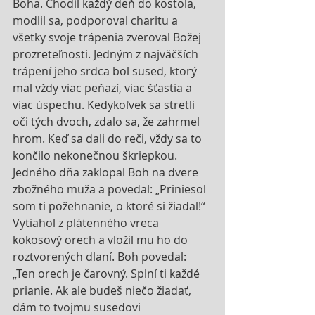
Boha. Chodil každý deň do kostola, 
modlil sa, podporoval charitu a 
všetky svoje trápenia zveroval Božej 
prozreteľnosti. Jedným z najväčších 
trápení jeho srdca bol sused, ktorý 
mal vždy viac peňazí, viac šťastia a 
viac úspechu. Kedykoľvek sa stretli 
oči tých dvoch, zdalo sa, že zahrmel 
hrom. Keď sa dali do reči, vždy sa to 
končilo nekonečnou škriepkou. 
Jedného dňa zaklopal Boh na dvere 
zbožného muža a povedal: „Priniesol 
som ti požehnanie, o ktoré si žiadal!“ 
Vytiahol z plátenného vreca 
kokosový orech a vložil mu ho do 
roztvorených dlaní. Boh povedal: 
„Ten orech je čarovný. Splní ti každé 
prianie. Ak ale budeš niečo žiadať, 
dám to tvojmu susedovi 