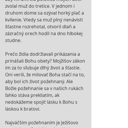
zvolal muž do tretice. V jednom i 
druhom dome sa ozýval horký plač a 
kvílenie. Vtedy sa muž plný nenávisti 
šťastne rozrehotal, otvoril dlaň a 
zázračný orech hodil na dno hlbokej 
studne.
Prečo židia dodržiavali prikázania a 
prinášali Bohu obety? Mojžišov zákon 
im za to sľubuje dlhý život a šťastie. 
Oni verili, že milovať Boha stačí na to, 
aby bol ich život požehnaný. Ale 
Božie požehnanie sa v našich rukách 
ľahko stáva prekliatím, ak 
nedokážeme spojiť lásku k Bohu s 
láskou k bratovi.
Najväčším požehnaním je Ježišovo 