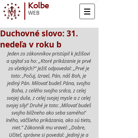
Kolbe
WEB
Duchovné slovo: 31.
nedeľa v roku b
Jeden zo zákonníkov pristúpil k Ježišovi 
a spýtal sa ho: „Ktoré prikázanie je prvé 
zo všetkých?“ Ježiš odpovedal: „Prvé je 
toto: ‚Počuj, Izrael, Pán, náš Boh, je 
jediný Pán. Milovať budeš Pána, svojho 
Boha, z celého svojho srdca, z celej 
svojej duše, z celej svojej mysle a z celej 
svojej sily!‘ Druhé je toto: ‚Milovať budeš 
svojho blížneho ako seba samého!‘ 
Iného, väčšieho prikázania, ako sú tieto, 
niet.“ Zákonník mu vravel: „Dobre, 
Učiteľ, správne si povedal: ‚Jediný je a 