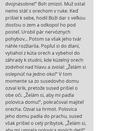
dvojnásobne!“ Boh zmizol. Muž ostal 
nemo stáť s orechom v ruke. Keď 
prišiel k sebe, hodil Boží dar s veľkou 
zlosťou o zem a odkopol ho pod 
posteľ. Urobil pár nervóznych 
pohybov... Potom sa však jeho tvár 
náhle rozžiarila. Popľul si do dlaní, 
vytiahol z kúta orech a vybehol do 
záhrady k studni, kde kúzelný orech 
zodvihol nad hlavu a zvolal: „Želám si 
oslepnúť na jedno oko!“ V tom 
momente sa zo susedovho domu 
ozval krik, pretože sused prišiel o 
obe oči. „Želám si, aby mi padla 
polovica domu!“, pokračoval majiteľ 
orecha. Ozval sa hrmot. Polovica 
jeho domu padla do prachu, sused 
však prišiel o celý príbytok. „Želám si, 
aby mi umrela polovica mojich detí!“ 