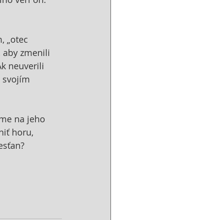
, „otec 
, aby zmenili 
k neuverili 
e svojím 
eme na jeho 
niť horu, 
esťan?