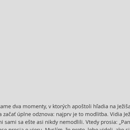
zame dva momenty, v ktorých apoštoli hľadia na Ježi
a začať úplne odznova: najprv je to modlitba. Vidia Jež
ni sami sa ešte asi nikdy nemodlili. Vtedy prosia: „Pa
ase prosia o vieru. Myslím, že preto, lebo videli, ako si