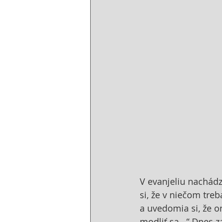
V evanjeliu nachád
si, že v niečom treb
a uvedomia si, že o
modliť sa...“ Dnes z