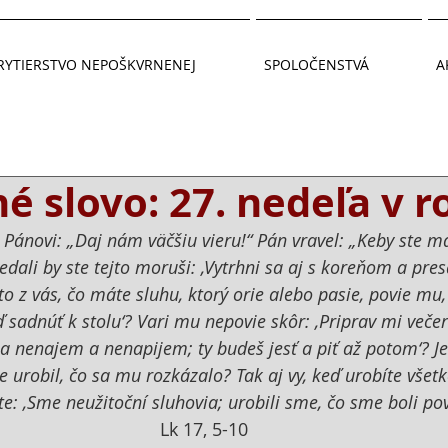
RYTIERSTVO NEPOŠKVRNENEJ
SPOLOČENSTVÁ
A
 slovo: 27. nedeľa v r
 Pánovi: „Daj nám väčšiu vieru!“ Pán vravel: „Keby ste ma
dali by ste tejto moruši: ‚Vytrhni sa aj s koreňom a pres
to z vás, čo máte sluhu, ktorý orie alebo pasie, povie mu, 
ď sadnúť k stolu‘? Vari mu nepovie skôr: ‚Priprav mi večer
a nenajem a nenapijem; ty budeš jesť a piť až potom‘? J
e urobil, čo sa mu rozkázalo? Tak aj vy, keď urobíte všet
e: ‚Sme neužitoční sluhovia; urobili sme, čo sme boli povi
Lk 17, 5-10