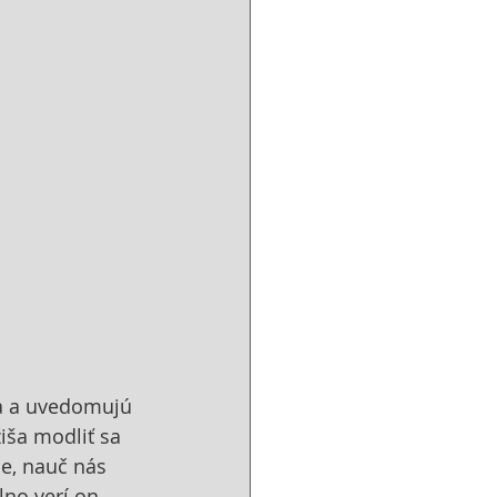
ša a uvedomujú 
iša modliť sa 
ne, nauč nás 
lno verí on. 