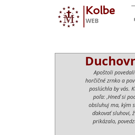
Kolbe
WEB
Duchovné
Apoštoli povedali
horčičné zrnko a pove
poslúchla by vás. K
poľa: ‚Hneď si po
obsluhuj ma, kým s
ďakovať sluhovi, ž
prikázalo, povedzt