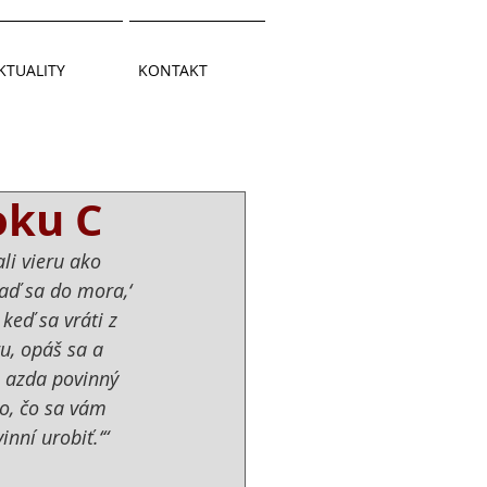
KTUALITY
KONTAKT
oku C
li vieru ako 
aď sa do mora,‘ 
keď sa vráti z 
u, opáš sa a 
e azda povinný 
ko, čo sa vám 
nní urobiť.‘“