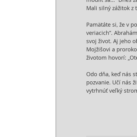
Mali silný zážitok z 
Pamätáte si, že v p
veriacich“. Abrahám 
svoj život. Aj jeho 
Mojžišovi a prorokom
životom hovorí: „Ot
Odo dňa, keď nás st
pozvanie. Učí nás ži
vytrhnúť veľký stro