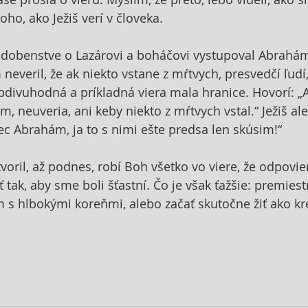
toho, ako Ježiš verí v človeka.
odobenstve o Lazárovi a boháčovi vystupoval Abrahám
neveril, že ak niekto vstane z mŕtvych, presvedčí ľudí
obdivuhodná a príkladná viera mala hranice. Hovorí: „A
, neuveria, ani keby niekto z mŕtvych vstal.“ Ježiš al
ec Abrahám, ja to s nimi ešte predsa len skúsim!“
voril, až podnes, robí Boh všetko vo viere, že odpovi
ť tak, aby sme boli šťastní. Čo je však ťažšie: premiest
m s hlbokými koreňmi, alebo začať skutočne žiť ako kr