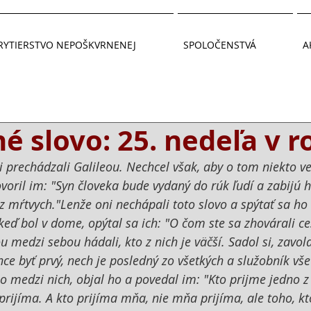
RYTIERSTVO NEPOŠKVRNENEJ
SPOLOČENSTVÁ
A
 slovo: 25. nedeľa v r
ci prechádzali Galileou. Nechcel však, aby o tom niekto ved
voril im: "Syn človeka bude vydaný do rúk ľudí a zabijú h
 mŕtvych."Lenže oni nechápali toto slovo a spýtať sa ho b
ď bol v dome, opýtal sa ich: "O čom ste sa zhovárali ces
ou medzi sebou hádali, kto z nich je väčší. Sadol si, zavol
hce byť prvý, nech je posledný zo všetkých a služobník vš
ho medzi nich, objal ho a povedal im: "Kto prijme jedno z 
jíma. A kto prijíma mňa, nie mňa prijíma, ale toho, kt