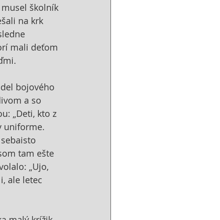
 musel školník 
šali na krk 
sledne 
orí mali deťom 
ďmi. 
odel bojového 
divom a so 
 „Deti, kto z 
v uniforme. 
 sebaisto 
 som tam ešte 
olalo: „Ujo, 
 ale letec 
a malý krížik 