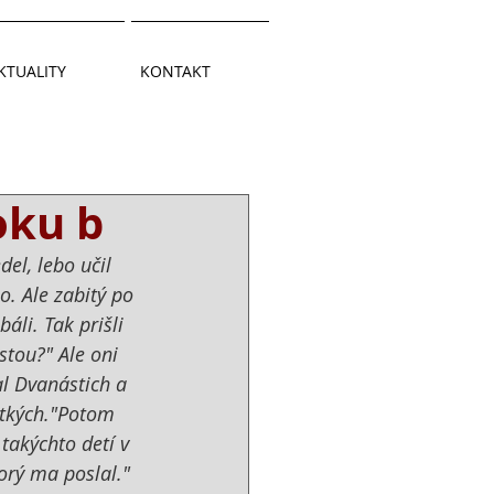
KTUALITY
KONTAKT
oku b
el, lebo učil 
o. Ale zabitý po 
áli. Tak prišli 
tou?" Ale oni 
al Dvanástich a 
etkých."Potom 
takýchto detí v 
orý ma poslal."