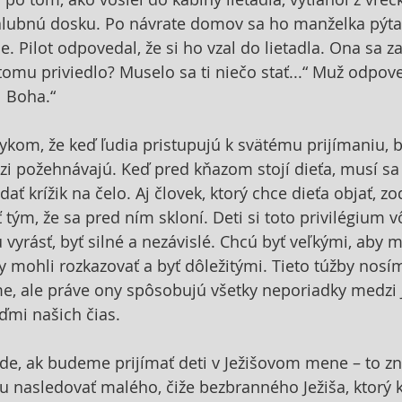
alubnú dosku. Po návrate domov sa ho manželka pýtala
ne. Pilot odpovedal, že si ho vzal do lietadla. Ona sa za
 tomu priviedlo? Muselo sa ti niečo stať...“ Muž odpove
l Boha.“
zvykom, že keď ľudia pristupujú k svätému prijímaniu, 
azi požehnávajú. Keď pred kňazom stojí dieťa, musí sa
dať krížik na čelo. Aj človek, ktorý chce dieťa objať, z
 tým, že sa pred ním skloní. Deti si toto privilégium 
yrásť, byť silné a nezávislé. Chcú byť veľkými, aby mo
 mohli rozkazovať a byť dôležitými. Tieto túžby nosíme
me, ale práve ony spôsobujú všetky neporiadky medzi 
ďmi našich čias.
íde, ak budeme prijímať deti v Ježišovom mene – to z
nasledovať malého, čiže bezbranného Ježiša, ktorý k