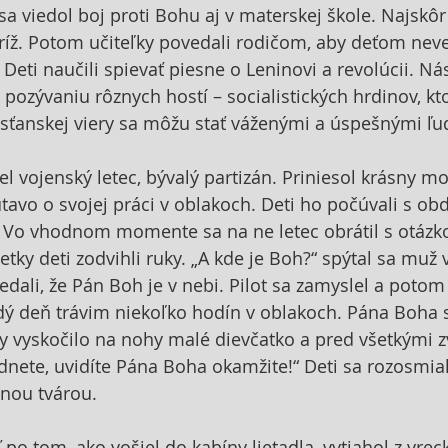
 viedol boj proti Bohu aj v materskej škole. Najskôr
kríž. Potom učiteľky povedali rodičom, aby deťom neve
 Deti naučili spievať piesne o Leninovi a revolúcii. Ná
 pozývaniu rôznych hostí – socialistických hrdinov, kt
resťanskej viery sa môžu stať váženými a úspešnými ľu
el vojenský letec, bývalý partizán. Priniesol krásny m
útavo o svojej práci v oblakoch. Deti ho počúvali s ob
Vo vhodnom momente sa na ne letec obrátil s otázkou:
etky deti zodvihli ruky. „A kde je Boh?“ spýtal sa muž 
dali, že Pán Boh je v nebi. Pilot sa zamyslel a potom
aždý deň trávim niekoľko hodín v oblakoch. Pána Boha
dy vyskočilo na nohy malé dievčatko a pred všetkými zv
nete, uvidíte Pána Boha okamžite!“ Deti sa rozosmiali,
žnou tvárou.
o tom, ako vošiel do kabíny lietadla, vytiahol z vreck