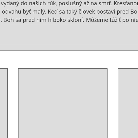
 vydaný do našich rúk, poslušný až na smrť. Kresťan
á odvahu byť malý. Keď sa taký človek postaví pred B
e, Boh sa pred ním hlboko skloní. Môžeme túžiť po 