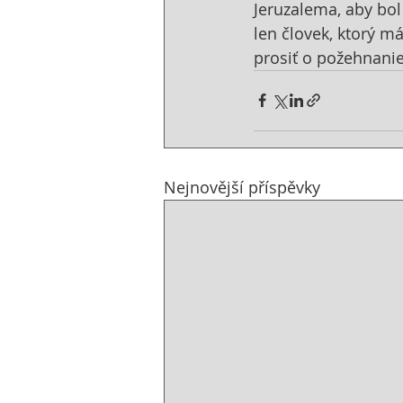
Jeruzalema, aby bol
len človek, ktorý m
prosiť o požehnani
Nejnovější příspěvky