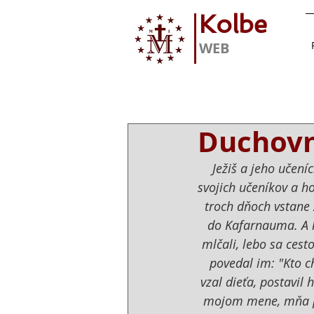
Kolbe
WEB
Duchovné
Ježiš a jeho učení
svojich učeníkov a ho
troch dňoch vstane z
do Kafarnauma. A ke
mlčali, lebo sa cest
povedal im: "Kto c
vzal dieťa, postavil 
mojom mene, mňa pri