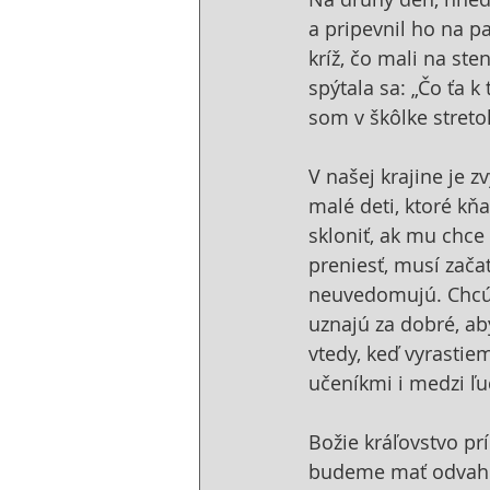
a pripevnil ho na p
kríž, čo mali na ste
spýtala sa: „Čo ťa k
som v škôlke streto
V našej krajine je 
malé deti, ktoré kň
skloniť, ak mu chce 
preniesť, musí začať
neuvedomujú. Chcú v
uznajú za dobré, aby
vtedy, keď vyrastie
učeníkmi i medzi ľu
Božie kráľovstvo pr
budeme mať odvahu 