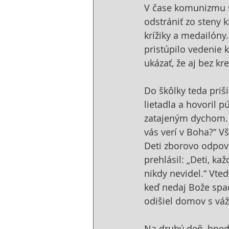
V čase komunizmu sa
odstrániť zo steny 
krížiky a medailóny.
pristúpilo vedenie k
ukázať, že aj bez k
Do škôlky teda priši
lietadla a hovoril p
zatajeným dychom. 
vás verí v Boha?“ Vš
Deti zborovo odpove
prehlásil: „Deti, k
nikdy nevidel.“ Vte
keď nedaj Bože spad
odišiel domov s vá
Na druhý deň, hneď p