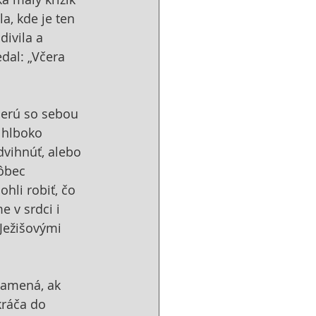
, kde je ten 
divila a 
dal: „Včera 
berú so sebou 
 hlboko 
odvihnúť, alebo 
vôbec 
hli robiť, čo 
 v srdci i 
Ježišovými 
namená, ak 
ráča do 