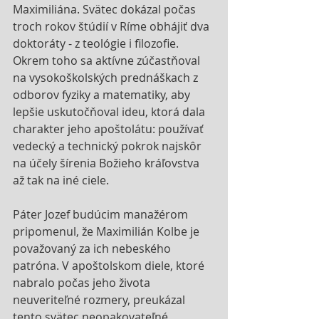
Maximiliána. Svätec dokázal počas 
troch rokov štúdií v Ríme obhájiť dva 
doktoráty - z teológie i filozofie. 
Okrem toho sa aktívne zúčastňoval 
na vysokoškolských prednáškach z 
odborov fyziky a matematiky, aby 
lepšie uskutočňoval ideu, ktorá dala 
charakter jeho apoštolátu: používať 
vedecký a technický pokrok najskôr 
na účely šírenia Božieho kráľovstva 
až tak na iné ciele.
Páter Jozef budúcim manažérom 
pripomenul, že Maximilián Kolbe je 
považovaný za ich nebeského 
patróna. V apoštolskom diele, ktoré 
nabralo počas jeho života 
neuveriteľné rozmery, preukázal 
tento svätec neopakovateľné 