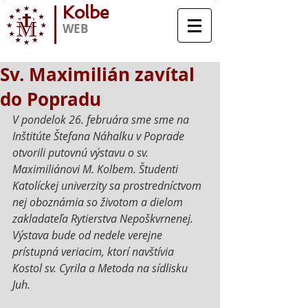
Kolbe
WEB
Sv. Maximilián zavítal
do Popradu
V pondelok 26. februára sme sme na 
Inštitúte Štefana Náhalku v Poprade 
otvorili putovnú výstavu o sv. 
Maximiliánovi M. Kolbem. Študenti 
Katolíckej univerzity sa prostredníctvom 
nej oboznámia so životom a dielom 
zakladateľa Rytierstva Nepoškvrnenej. 
Výstava bude od nedele verejne 
prístupná veriacim, ktorí navštívia 
Kostol sv. Cyrila a Metoda na sídlisku 
Juh.