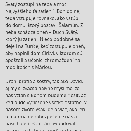
Svätý zostúpi na teba a moc 
Najvyššieho ťa zatieni“. Boh do nej 
teda vstupuje rovnako, ako vstúpil 
do domu, ktorý postavil Šalamún. Z 
neba schádza oheň – Duch Svätý, 
ktorý ju zatieni. Niečo podobné sa 
deje i na Turíce, keď zostupuje oheň, 
aby naplnil dom Cirkvi, v ktorom sú 
apoštoli a učeníci zhromaždení na 
modlitbách s Máriou.
Drahí bratia a sestry, tak ako Dávid, 
aj my si zväčša naivne myslíme, že 
náš vzťah s Bohom budeme riešiť, až 
keď bude vyriešené všetko ostatné. V 
našom živote však ide o viac, ako len 
o materiálne zabezpečenie nás a 
našich detí. Boh nám vybudoval 
prítomnosť i budúcnosť, o ktorej by 