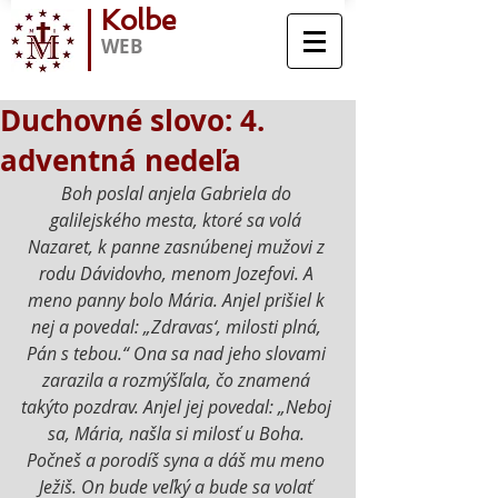
Kolbe
WEB
Duchovné slovo: 4.
adventná nedeľa
Boh poslal anjela Gabriela do 
galilejského mesta, ktoré sa volá 
Nazaret, k panne zasnúbenej mužovi z 
rodu Dávidovho, menom Jozefovi. A 
meno panny bolo Mária. Anjel prišiel k 
nej a povedal: „Zdravas‘, milosti plná, 
Pán s tebou.“ Ona sa nad jeho slovami 
zarazila a rozmýšľala, čo znamená 
takýto pozdrav. Anjel jej povedal: „Neboj 
sa, Mária, našla si milosť u Boha. 
Počneš a porodíš syna a dáš mu meno 
Ježiš. On bude veľký a bude sa volať 