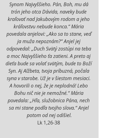
Synom Najvyššieho. Pán, Boh, mu dá 
trón jeho otca Dávida, naveky bude 
kraľovať nad Jakubovým rodom a jeho 
kráľovstvu nebude konca.“ Mária 
povedala anjelovi: „Ako sa to stane, veď 
ja muža nepoznám?“ Anjel jej 
odpovedal: „Duch Svätý zostúpi na teba 
a moc Najvyššieho ťa zatieni. A preto aj 
dieťa bude sa volať svätým, bude to Boží 
Syn. Aj Alžbeta, tvoja príbuzná, počala 
syna v starobe. Už je v šiestom mesiaci. 
A hovorili o nej, že je neplodná! Lebo 
Bohu nič nie je nemožné.“ Mária 
povedala: „Hľa, služobnica Pána, nech 
sa mi stane podľa tvojho slova.“ Anjel 
potom od nej odišiel.
Lk 1,26-38 