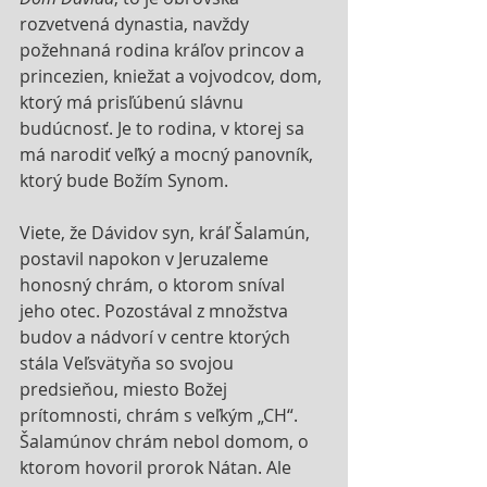
rozvetvená dynastia, navždy 
požehnaná rodina kráľov princov a 
princezien, kniežat a vojvodcov, dom, 
ktorý má prisľúbenú slávnu 
budúcnosť. Je to rodina, v ktorej sa 
má narodiť veľký a mocný panovník, 
ktorý bude Božím Synom. 
Viete, že Dávidov syn, kráľ Šalamún, 
postavil napokon v Jeruzaleme 
honosný chrám, o ktorom sníval 
jeho otec. Pozostával z množstva 
budov a nádvorí v centre ktorých 
stála Veľsvätyňa so svojou 
predsieňou, miesto Božej 
prítomnosti, chrám s veľkým „CH“. 
Šalamúnov chrám nebol domom, o 
ktorom hovoril prorok Nátan. Ale 