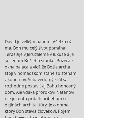
Dávid je veľkým pánom. Všetko už 
má. Boh mu celý život pomáhal. 
Teraz žije v Jeruzaleme v luxuse a je 
susedom Božieho stánku. Pozerá z 
okna paláca a vidí, že Božia archa 
stojí v nomádskom stane so stenami 
z kobercov. Sebavedomý kráľ sa 
rozhodne postaviť aj Bohu honosný 
dom. Ale vďaka prorokovi Nátanovi 
nie je tento príbeh príbehom o 
dejinách architektúry. Je o dome, 
ktorý Boh stavia človekovi. Pojem 
Dom Dávida
, to je obrovská 