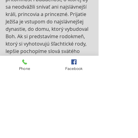
sa neodvážili snívať ani najslávnejší 
králi, princovia a princezné. Prijatie 
Ježiša je vstupom do najslávnejšej 
dynastie, do domu, ktorý vybudoval 
Boh. Ak si predstavíme rodokmeň, 
ktorý si vyhotovujú šľachtické rody, 
lepšie pochopíme slová svätého 
Pavla, podľa ktorého je kresťan 
ratolesťou zaštepenou do mocného 
Phone
Facebook
stromu, v ktorom koluje svätá 
miazga, kráľovská krv Krista, Božieho 
Syna.
Predsieňou domu, ktorý pre nás Boh 
buduje, je Panna Mária. Ona nás 
sprevádzala adventným očakávaním. 
Nech nás teraz vovedie aj do srdca 
tohto chrámu. Na miesto, z ktorého 