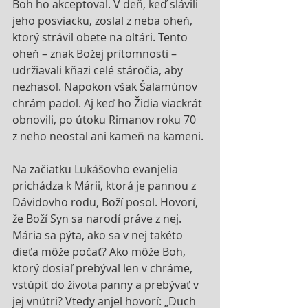
Boh ho akceptoval. V deň, keď slávili 
jeho posviacku, zoslal z neba oheň, 
ktorý strávil obete na oltári. Tento 
oheň – znak Božej prítomnosti – 
udržiavali kňazi celé stáročia, aby 
nezhasol. Napokon však Šalamúnov 
chrám padol. Aj keď ho Židia viackrát 
obnovili, po útoku Rimanov roku 70  
z neho neostal ani kameň na kameni.
Na začiatku Lukášovho evanjelia 
prichádza k Márii, ktorá je pannou z 
Dávidovho rodu, Boží posol. Hovorí, 
že Boží Syn sa narodí práve z nej. 
Mária sa pýta, ako sa v nej takéto 
dieťa môže počať? Ako môže Boh, 
ktorý dosiaľ prebýval len v chráme, 
vstúpiť do života panny a prebývať v 
jej vnútri? Vtedy anjel hovorí: „Duch 