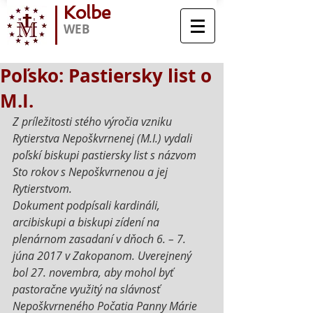
Kolbe
WEB
Poľsko: Pastiersky list o
M.I.
Z príležitosti stého výročia vzniku 
Rytierstva Nepoškvrnenej (M.I.) vydali 
poľskí biskupi pastiersky list s názvom 
Sto rokov s Nepoškvrnenou a jej 
Rytierstvom.
Dokument podpísali kardináli, 
arcibiskupi a biskupi zídení na 
plenárnom zasadaní v dňoch 6. – 7. 
júna 2017 v Zakopanom. Uverejnený 
bol 27. novembra, aby mohol byť 
pastoračne využitý na slávnosť 
Nepoškvrneného Počatia Panny Márie 