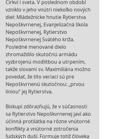
Cirkvi i sveta. V poslednom období 
vzniklo v jeho vnútri niekoľko nových 
diel: Mládežnícke hnutie Rytierstva 
Nepoškvrnenej, Evanjelizačná škola 
Nepoškvrnenej, Rytierstvo 
Nepoškvrnenej Svätého kríža. 
Posledné menované dielo 
zhromaždilo skutočnú armádu 
vyzbrojenú modlitbou a utrpením, 
takže slovami sv. Maximiliána možno 
povedať, že títo veriaci sú pre 
Nepoškvrnenú skutočnou: „prvou 
líniou“ jej Rytierstva.
Biskupi zdôrazňujú, že v súčasnosti 
sa Rytierstvo Nepoškvrnenej javí ako 
účinná protilátka na rôzne vnútorné 
konflikty a vnútorné zotročenia 
ľudských duší. Formuje totiž človeka 