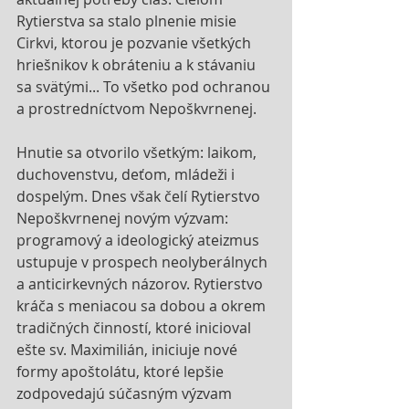
Rytierstva sa stalo plnenie misie 
Cirkvi, ktorou je pozvanie všetkých 
hriešnikov k obráteniu a k stávaniu 
sa svätými... To všetko pod ochranou 
a prostredníctvom Nepoškvrnenej. 
Hnutie sa otvorilo všetkým: laikom, 
duchovenstvu, deťom, mládeži i 
dospelým. Dnes však čelí Rytierstvo 
Nepoškvrnenej novým výzvam: 
programový a ideologický ateizmus 
ustupuje v prospech neolyberálnych 
a anticirkevných názorov. Rytierstvo 
kráča s meniacou sa dobou a okrem 
tradičných činností, ktoré inicioval 
ešte sv. Maximilián, iniciuje nové 
formy apoštolátu, ktoré lepšie 
zodpovedajú súčasným výzvam 