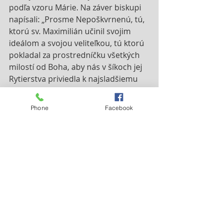
podľa vzoru Márie. Na záver biskupi 
napísali: „Prosme Nepoškvrnenú, tú, 
ktorú sv. Maximilián učinil svojim 
ideálom a svojou veliteľkou, tú ktorú 
pokladal za prostredníčku všetkých 
milostí od Boha, aby nás v šíkoch jej 
Rytierstva priviedla k najsladšiemu 
srdcu Pána Ježiša“.
Phone
Facebook
Info: 
Generálne kúria OFM Conv.
Nejnovější příspěvky
Zobrazit vše