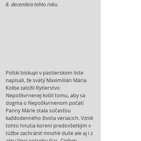
8. decembra tohto roku. 
Poľskí biskupi v pastierskom liste 
napísali, že svätý Maximilián Mária 
Kolbe založil Rytierstvo 
Nepoškvrnenej kvôli tomu, aby sa 
dogma o Nepoškvrnenom počatí 
Panny Márie stala súčasťou 
každodenného života veriacich. Vznik 
tohto hnutia korení predovšetkým v 
túžbe zachrániť mnohé duše ale aj i z 
aktuálnej potreby čias. Cieľom 