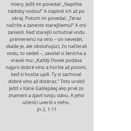
miery. Ježiš im povedal: „Naplňte 
nádoby vodou!“ A naplnili ich až po 
okraj. Potom im povedal: „Teraz 
načrite a zaneste starejšiemu!“ A oni 
zaniesli. Keď starejší ochutnal vodu 
premenenú na víno – on nevedel, 
skade je, ale obsluhujúci, čo načierali 
vodu, to vedeli –, zavolal si ženícha a 
vravel mu: „Každý človek podáva 
najprv dobré víno a horšie až potom, 
keď si hostia upili. Ty si zachoval 
dobré víno až doteraz.“ Toto urobil 
Ježiš v Káne Galilejskej ako prvé zo 
znamení a zjavil svoju slávu. A jeho 
učeníci uverili v neho. 
Jn 2, 1-11