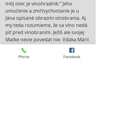
môj otec je vinohradník.” Jeho 
umučenie a zmŕtvychvstanie je u 
Jána opísané obrazmi vinobrania. Aj 
my teda rozumieme, že sa víno nedá 
piť pred vinobraním. Ježiš ale svojej 
Matke nevie povedať nie. Vďaka Márii 
okúsili hostia v Káne víno pred 
vinobraním. Dostali v predstihu 
Phone
Facebook
účasť na ovocí vykúpenia. Toto je 
ozaj zázračné zjavenie Ježišovho 
božstva. On vedel zjaviť svoju Božskú 
slávu v predstihu. Môže ju zjaviť aj 
teraz, dnes. Dôležité je, aby bol na tú 
slávnosť, ktorou je tvoj život, pozvaný.