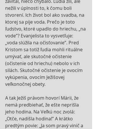
zavítal, niečo chýbalo. Ľudia žili, ale 
nežili v úplnosti to, k čomu boli 
stvorení. Ich život bol ako svadba, na 
ktorej sa pije voda. Prečo je toto 
ľudstvo, ktoré upadlo do hriechu, „na 
vode”? Evanjelista to vysvetľuje: 
„voda slúžila na očisťovanie”. Pred 
Kristom sa totiž ľudia mohli rituálne 
umývať, ale skutočné očistenie 
(očistenie od hriechu) nebolo v ich 
silách. Skutočné očistenie je ovocím 
vykúpenia, ovocím Ježišovej 
veľkonočnej obety.
A tak Ježiš právom hovorí Márii, že 
nemá predbiehať, že ešte neprišla 
jeho hodina. Na Veľkú noc zvolá: 
„Otče, nadišla hodina!” A krátko 
predtým povie: „Ja som pravý vinič a 