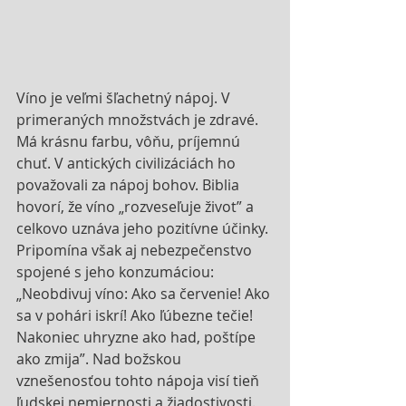
Víno je veľmi šľachetný nápoj. V 
primeraných množstvách je zdravé. 
Má krásnu farbu, vôňu, príjemnú 
chuť. V antických civilizáciách ho 
považovali za nápoj bohov. Biblia 
hovorí, že víno „rozveseľuje život” a 
celkovo uznáva jeho pozitívne účinky. 
Pripomína však aj nebezpečenstvo 
spojené s jeho konzumáciou: 
„Neobdivuj víno: Ako sa červenie! Ako 
sa v pohári iskrí! Ako ľúbezne tečie! 
Nakoniec uhryzne ako had, poštípe 
ako zmija”. Nad božskou 
vznešenosťou tohto nápoja visí tieň 
ľudskej nemiernosti a žiadostivosti. 