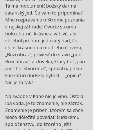
Tá má moc zmeniť božský dar na 
satanský jed. Čo vám to pripomína? 
Mne rozprávanie o Strome poznania 
v rajskej záhrade. Ovocie stromu 
bolo chutné, krásne a vábivé, ale 
striehol pri ňom jedovatý had, čo 
chcel krásneho a múdreho človeka, 
„Boží obraz”, priviesť do stavu „pod 
Boží obraz”. Z človeka, ktorý bol „pán 
a vrchol stvorenia”, spravil napokon 
karikatúru ľudskej bytosti – „opicu". 
Nie je to tak?
Na svadbe v Káne nie je víno. Ostala 
iba voda. Je to znamenie, nie zázrak. 
Znamenie je príbeh, ktorým sa chce 
niečo dôležité povedať: Ľudskému 
spoločenstvu, do ktorého Ježiš 