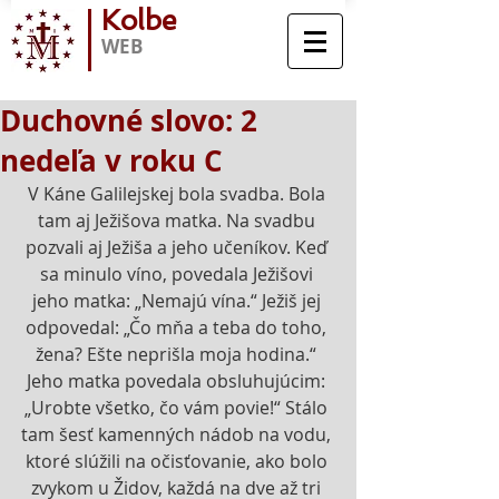
Kolbe
WEB
Duchovné slovo: 2
nedeľa v roku C
V Káne Galilejskej bola svadba. Bola 
tam aj Ježišova matka. Na svadbu 
pozvali aj Ježiša a jeho učeníkov. Keď 
sa minulo víno, povedala Ježišovi 
jeho matka: „Nemajú vína.“ Ježiš jej 
odpovedal: „Čo mňa a teba do toho, 
žena? Ešte neprišla moja hodina.“ 
Jeho matka povedala obsluhujúcim: 
„Urobte všetko, čo vám povie!“ Stálo 
tam šesť kamenných nádob na vodu, 
ktoré slúžili na očisťovanie, ako bolo 
zvykom u Židov, každá na dve až tri 