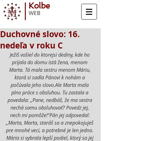
Kolbe
WEB
Duchovné slovo: 16.
nedeľa v roku C
Ježiš vošiel do ktorejsi dediny, kde ho 
prijala do domu istá žena, menom 
Marta. Tá mala sestru menom Máriu, 
ktorá si sadla Pánovi k nohám a 
počúvala jeho slovo.Ale Marta mala 
plno práce s obsluhou. Tu zastala a 
povedala: „Pane, nedbáš, že ma sestra 
nechá samu obsluhovať? Povedz jej, 
nech mi pomôže!“Pán jej odpovedal: 
„Marta, Marta, staráš sa a znepokojuješ 
pre mnohé veci, a potrebné je len jedno. 
Mária si vybrala lepší podiel, ktorý sa jej 