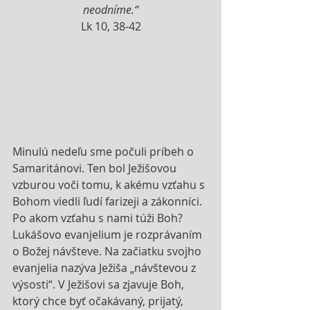
neodníme.“
Lk 10, 38-42
Minulú nedeľu sme počuli príbeh o 
Samaritánovi. Ten bol Ježišovou 
vzburou voči tomu, k akému vzťahu s 
Bohom viedli ľudí farizeji a zákonníci. 
Po akom vzťahu s nami túži Boh? 
Lukášovo evanjelium je rozprávaním 
o Božej návšteve. Na začiatku svojho 
evanjelia nazýva Ježiša „návštevou z 
výsosti“. V Ježišovi sa zjavuje Boh, 
ktorý chce byť očakávaný, prijatý, 