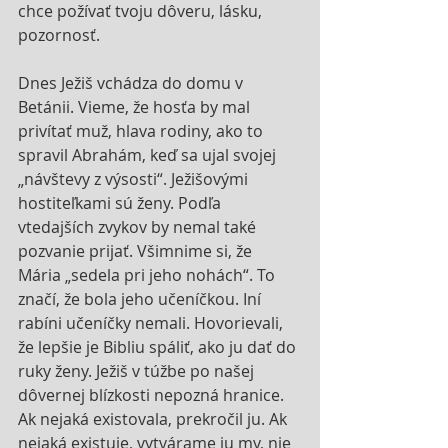
chce požívať tvoju dôveru, lásku, 
pozornosť.
Dnes Ježiš vchádza do domu v 
Betánii. Vieme, že hosťa by mal 
privítať muž, hlava rodiny, ako to 
spravil Abrahám, keď sa ujal svojej 
„návštevy z výsosti“. Ježišovými 
hostiteľkami sú ženy. Podľa 
vtedajších zvykov by nemal také 
pozvanie prijať. Všimnime si, že 
Mária „sedela pri jeho nohách“. To 
značí, že bola jeho učeníčkou. Iní 
rabíni učeníčky nemali. Hovorievali, 
že lepšie je Bibliu spáliť, ako ju dať do 
ruky ženy. Ježiš v túžbe po našej 
dôvernej blízkosti nepozná hranice. 
Ak nejaká existovala, prekročil ju. Ak 
nejaká existuje, vytvárame ju my, nie 