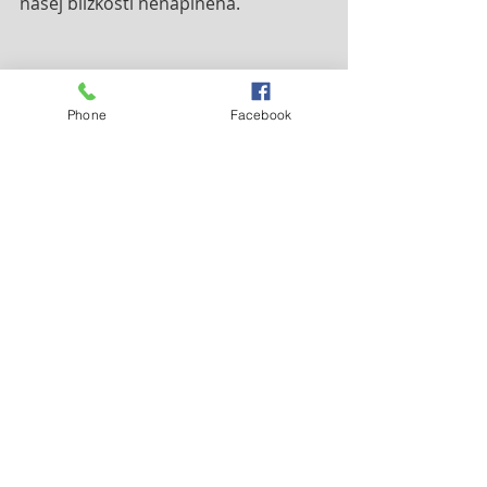
našej blízkosti nenaplnená.
Phone
Facebook
Nejnovější příspěvky
Zobrazit vše