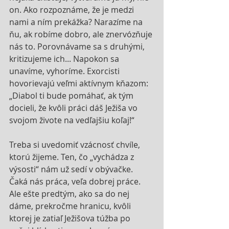
on. Ako rozpoznáme, že je medzi 
nami a ním prekážka? Narazíme na 
ňu, ak robíme dobro, ale znervózňuje 
nás to. Porovnávame sa s druhými, 
kritizujeme ich... Napokon sa 
unavíme, vyhoríme. Exorcisti 
hovorievajú veľmi aktívnym kňazom: 
„Diabol ti bude pomáhať, ak tým 
docieli, že kvôli práci dáš Ježiša vo 
svojom živote na vedľajšiu koľaj!“
Treba si uvedomiť vzácnosť chvíle, 
ktorú žijeme. Ten, čo „vychádza z 
výsosti“ nám už sedí v obývačke. 
Čaká nás práca, veľa dobrej práce. 
Ale ešte predtým, ako sa do nej 
dáme, prekročme hranicu, kvôli 
ktorej je zatiaľ Ježišova túžba po 