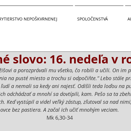
RYTIERSTVO NEPOŠKVRNENEJ
SPOLOČENSTVÁ
A
 slovo: 16. nedeľa v r
ežišovi a porozprávali mu všetko, čo robili a učili. On im 
nia na pusté miesto a trochu si odpočiňte.“ Lebo stále pr
udí a nemali sa kedy ani najesť. Odišli teda loďou na p
 ich odchádzať a mnohí sa dovtípili, kam. Pešo sa ta zbehl
ch. Keď vystúpil a videl veľký zástup, zľutoval sa nad nimi
ovce bez pastiera. A začal ich učiť mnohým veciam.
Mk 6,30-34