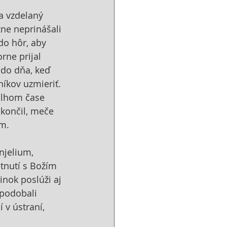
a vzdelaný 
ne neprinášali 
do hôr, aby 
rne prijal 
 do dňa, keď 
íkov uzmieriť. 
 dlhom čase 
skončil, meče 
om.
njelium, 
etnutí s Božím 
nok poslúži aj 
podobali 
 v ústraní, 