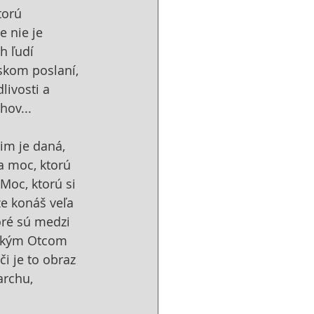
torú 
 nie je 
h ľudí 
skom poslaní, 
ivosti a 
hov...
im je daná, 
a moc, ktorú 
Moc, ktorú si 
že konáš veľa 
oré sú medzi 
eským Otcom 
i je to obraz 
archu, 