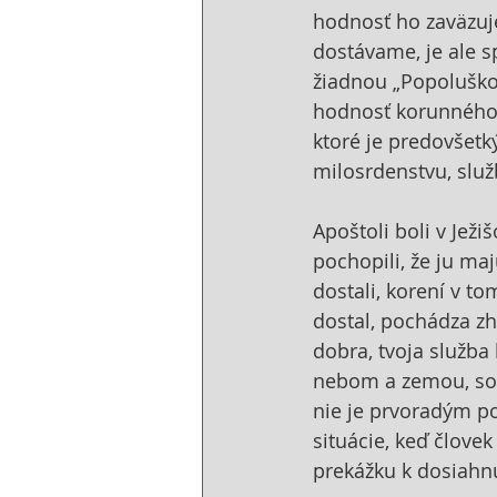
hodnosť ho zaväzuje
dostávame, je ale s
žiadnou „Popoluškou
hodnosť korunného p
ktoré je predovšetk
milosrdenstvu, slu
Apoštoli boli v Ježi
pochopili, že ju ma
dostali, korení v t
dostal, pochádza zho
dobra, tvoja služba
nebom a zemou, sot
nie je prvoradým pok
situácie, keď člove
prekážku k dosiahnu