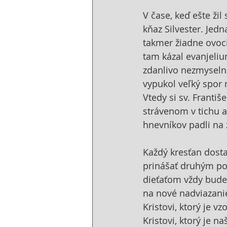
V čase, keď ešte žil
kňaz Silvester. Jed
takmer žiadne ovoci
tam kázal evanjeliu
zdanlivo nezmyselnú
vypukol veľký spor 
Vtedy si sv. Franti
strávenom v tichu a
hnevníkov padli na
Každý kresťan dosta
prinášať druhým pok
dieťaťom vždy bude 
na nové nadviazani
Kristovi, ktorý je vz
Kristovi, ktorý je 