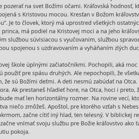
 pozerať na svet Božími očami. Kráľovská hodnosť, k
pojená s Kristovou mocou. Kresťan v Božom kráľovstve
“. Je to človek, ktorý má uprostred všetkých ostatnýc
rinca, má podiel na Kristovej moci a na jeho kráľov
ým službou súvisiacou s vyučovaním, službou spravodl
žbou spojenou s uzdravovaním a vyháňaním zlých duc
šovej škole úplnými začiatočníkmi. Pochopili, aká moc 
jú použiť pre spásu druhých. Ale nepochopili, že všetk
om, že sú Božími deťmi. A deti nesmú zabúdať na Otca. 
ra. Ak prestaneš hľadieť hore, na Otca, hoci i preto, 
 bude mať len horizontálny rozmer. Na rovine vecí, kt
va niečo zmôžeš. Apoštol, pre ktorého vzťah s Neb
rmom, začne cítiť iný hlad, ten telesný. V biblickej reč
k začne vnímať svoju službu pre Božie kráľovstvo ako ť
tiu pokoja.