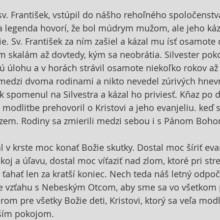
 sv. František, vstúpil do nášho rehoľného spoločenstv
na legenda hovorí, že bol múdrym mužom, ale jeho káz
e. Sv. František za ním zašiel a kázal mu ísť osamote 
m skalám až dovtedy, kým sa neobrátia. Silvester poko
 úlohu a v horách strávil osamote niekoľko rokov až
medzi dvoma rodinami a nikto nevedel zúrivých hnevn
šek spomenul na Silvestra a kázal ho priviesť. Kňaz po
 modlitbe prehovoril o Kristovi a jeho evanjeliu. keď 
 zem. Rodiny sa zmierili medzi sebou i s Pánom Boh
l v krste moc konať Božie skutky. Dostal moc šíriť eva
oj a úľavu, dostal moc víťaziť nad zlom, ktoré pri str
ťahať len za kratší koniec. Nech teda náš letný odpoči
e vzťahu s Nebeským Otcom, aby sme sa vo všetkom 
orom pre všetky Božie deti, Kristovi, ktorý sa veľa modlí
naším pokojom.