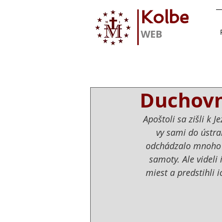
Kolbe
WEB
Duchovné
Apoštoli sa zišli k J
vy sami do ústra
odchádzalo mnoho ľ
samoty. Ale videli
miest a predstihli i