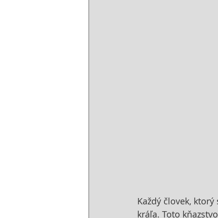
Každý človek, ktorý
kráľa. Toto kňazstv