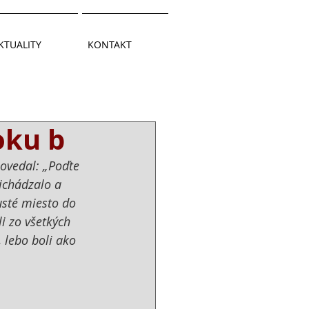
KTUALITY
KONTAKT
oku b
povedal: „Poďte 
ichádzalo a 
usté miesto do 
i zo všetkých 
, lebo boli ako 