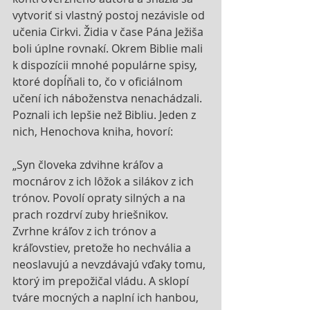
vytvoriť si vlastný postoj nezávisle od 
učenia Cirkvi. Židia v čase Pána Ježiša 
boli úplne rovnakí. Okrem Biblie mali 
k dispozícii mnohé populárne spisy, 
ktoré dopĺňali to, čo v oficiálnom 
učení ich náboženstva nenachádzali. 
Poznali ich lepšie než Bibliu. Jeden z 
nich, Henochova kniha, hovorí:
„Syn človeka zdvihne kráľov a 
mocnárov z ich lôžok a silákov z ich 
trónov. Povolí opraty silných a na 
prach rozdrví zuby hriešnikov. 
Zvrhne kráľov z ich trónov a 
kráľovstiev, pretože ho nechvália a 
neoslavujú a nevzdávajú vďaky tomu, 
ktorý im prepožičal vládu. A sklopí 
tváre mocných a naplní ich hanbou, 