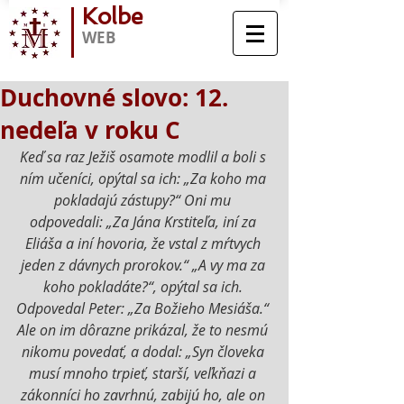
Kolbe
WEB
Duchovné slovo: 12.
nedeľa v roku C
Keď sa raz Ježiš osamote modlil a boli s 
ním učeníci, opýtal sa ich: „Za koho ma 
pokladajú zástupy?“ Oni mu 
odpovedali: „Za Jána Krstiteľa, iní za 
Eliáša a iní hovoria, že vstal z mŕtvych 
jeden z dávnych prorokov.“ „A vy ma za 
koho pokladáte?“, opýtal sa ich. 
Odpovedal Peter: „Za Božieho Mesiáša.“ 
Ale on im dôrazne prikázal, že to nesmú 
nikomu povedať, a dodal: „Syn človeka 
musí mnoho trpieť, starší, veľkňazi a 
zákonníci ho zavrhnú, zabijú ho, ale on 