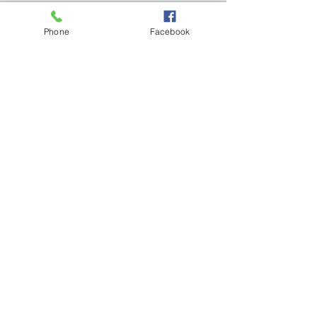
Phone
Facebook
Nejnovější příspěvky
Zobrazit vše