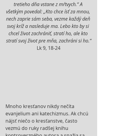
tretieho dňa vstane z mŕtvych.“ A 
všetkým povedal: „Kto chce ísť za mnou, 
nech zaprie sám seba, vezme každý deň 
svoj kríž a nasleduje ma. Lebo kto by si 
chcel život zachrániť, stratí ho, ale kto 
stratí svoj život pre mňa, zachráni si ho.“
Lk 9, 18-24
Mnoho kresťanov nikdy nečíta 
evanjelium ani katechizmus. Ak chcú 
nájsť niečo o kresťanstve, často 
vezmú do ruky radšej knihu 
kontroverzného autora a snažia sa 