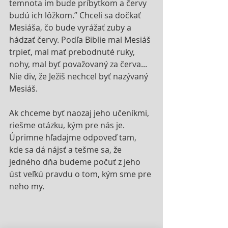
temnota im bude príbytkom a červy 
budú ich lôžkom.” Chceli sa dočkať 
Mesiáša, čo bude vyrážať zuby a 
hádzať červy. Podľa Biblie mal Mesiáš 
trpieť, mal mať prebodnuté ruky, 
nohy, mal byť považovaný za červa... 
Nie div, že Ježiš nechcel byť nazývaný 
Mesiáš.
Ak chceme byť naozaj jeho učeníkmi, 
riešme otázku, kým pre nás je. 
Úprimne hľadajme odpoveď tam, 
kde sa dá nájsť a tešme sa, že 
jedného dňa budeme počuť z jeho 
úst veľkú pravdu o tom, kým sme pre 
neho my.