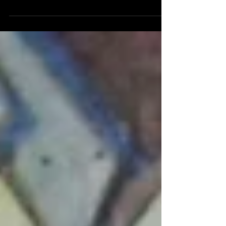
ako skutočného posmrtného rubáša Ježiša
Krista tak dodnes pokračujú.