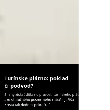
Turínske plátno: poklad
či podvod?
Snahy získať dôkaz o pravosti turínskeho plátna