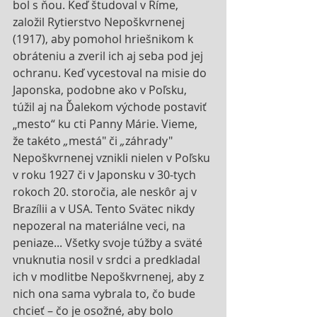
bol s ňou. Keď študoval v Ríme, 
založil Rytierstvo Nepoškvrnenej 
(1917), aby pomohol hriešnikom k 
obráteniu a zveril ich aj seba pod jej 
ochranu. Keď vycestoval na misie do 
Japonska, podobne ako v Poľsku, 
túžil aj na Ďalekom východe postaviť 
„mesto“ ku cti Panny Márie. Vieme, 
že takéto 
„
mestá" či 
„
záhrady" 
Nepoškvrnenej vznikli nielen v Poľsku 
v roku 1927 či v Japonsku v 30-tych 
rokoch 20. storočia, ale neskôr aj v 
Brazílii a v USA. Tento Svätec nikdy 
nepozeral na materiálne veci, na 
peniaze... Všetky svoje túžby a sväté 
vnuknutia nosil v srdci a predkladal 
ich v modlitbe Nepoškvrnenej, aby z 
nich ona sama vybrala to, čo bude 
chcieť – čo je osožné, aby bolo 