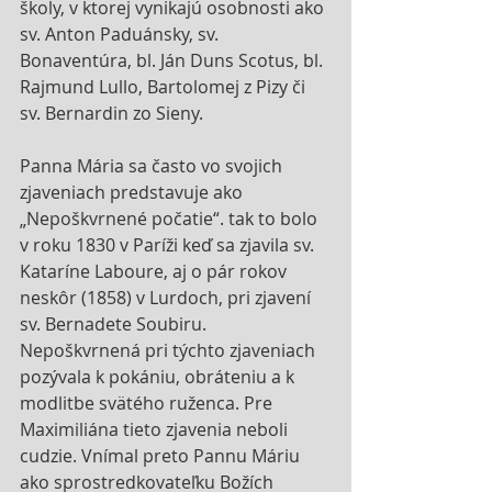
školy, v ktorej vynikajú osobnosti ako 
sv. Anton Paduánsky, sv. 
Bonaventúra, bl. Ján Duns Scotus, bl. 
Rajmund Lullo, Bartolomej z Pizy či 
sv. Bernardin zo Sieny. 
Panna Mária sa často vo svojich 
zjaveniach predstavuje ako 
„Nepoškvrnené počatie“. tak to bolo 
v roku 1830 v Paríži keď sa zjavila sv. 
Kataríne Laboure, aj o pár rokov 
neskôr (1858) v Lurdoch, pri zjavení  
sv. Bernadete Soubiru. 
Nepoškvrnená pri týchto zjaveniach 
pozývala k pokániu, obráteniu a k 
modlitbe svätého ruženca. Pre 
Maximiliána tieto zjavenia neboli 
cudzie. Vnímal preto Pannu Máriu 
ako sprostredkovateľku Božích 