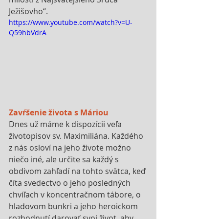
Ježišovho“.
https://www.youtube.com/watch?v=U-
Q59hbVdrA
Zavŕšenie života s Máriou
Dnes už máme k dispozícii veľa 
životopisov sv. Maximiliána. Každého 
z nás osloví na jeho živote možno 
niečo iné, ale určite sa každý s 
obdivom zahľadí na tohto svätca, keď 
číta svedectvo o jeho posledných 
chvíľach v koncentračnom tábore, o 
hladovom bunkri a jeho heroickom 
rozhodnutí darovať svoj život, aby 