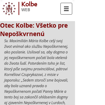
Kolbe
WEB
Otec Kolbe: Všetko pre
Nepoškvrnenú
Sv. Maximilián Mária Kolbe celý svoj 
život vnímal ako službu Nepoškvrnenej, 
ako poslanie. Usiloval sa, aby dogma o 
jej nepoškvrnenom počatí bola vtelená 
do života ľudí. Potvrdením toho je list, 
ktorý píše svojmu provinciálovi, pátrovi 
Kornéliovi Czuprykazovi, z misie v 
Japonsku: „Sedem storočí sme bojovali, 
aby bola uznaná pravda o 
Nepoškvrnenom počatí Panny Márie a 
tento boj sa zakončil ohlásením dogmy 
aj zjavením Nepoškvrnenej v Lurdoch, 