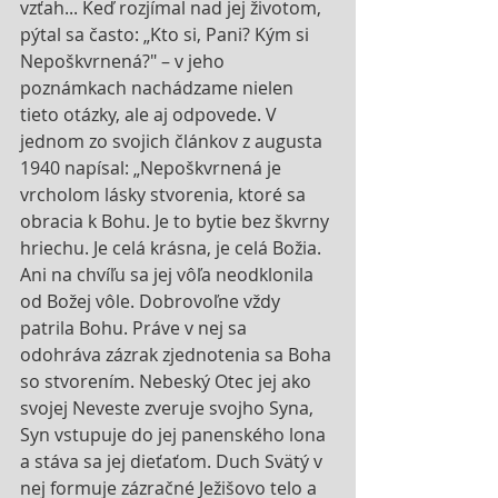
vzťah... Keď rozjímal nad jej životom, 
pýtal sa často: „Kto si, Pani? Kým si 
Nepoškvrnená?" – v jeho 
poznámkach nachádzame nielen 
tieto otázky, ale aj odpovede. V 
jednom zo svojich článkov z augusta 
1940 napísal: „Nepoškvrnená je 
vrcholom lásky stvorenia, ktoré sa 
obracia k Bohu. Je to bytie bez škvrny 
hriechu. Je celá krásna, je celá Božia. 
Ani na chvíľu sa jej vôľa neodklonila 
od Božej vôle. Dobrovoľne vždy 
patrila Bohu. Práve v nej sa 
odohráva zázrak zjednotenia sa Boha 
so stvorením. Nebeský Otec jej ako 
svojej Neveste zveruje svojho Syna, 
Syn vstupuje do jej panenského lona 
a stáva sa jej dieťaťom. Duch Svätý v 
nej formuje zázračné Ježišovo telo a 