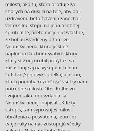
milosti, ako tú, ktorá oroduje za 
chorých na duši či na tele, aby boli 
uzdravení. Tieto zjavenia zanechali 
veľmi silnú stopu na jeho osobnej 
spiritualite, preto nie je nič zvláštne, 
že bol presvedčený o tom, že 
Nepoškvrnená, ktorá je stále 
naplnená Duchom Svätým, ktorý 
ktorý si v nej urobil príbytok, sa 
zúčastňuje aj na vykúpení celého 
ľudstva (Spoluvykupiteľka) a je tou, 
ktorá pomáha rozdeľovať všetky nám 
potrebné milosti. Otec Kolbe vo 
svojom „akte odovzdania sa 
Nepoškvrnenej" napísal: „Kde ty 
vstúpiš, tam vyprosuješ milosť 
obrátenia a posvätenia, lebo cez 
tvoje ruky na nás zostupujú všetky 
milosti z Najsvätejšieho Srdca 