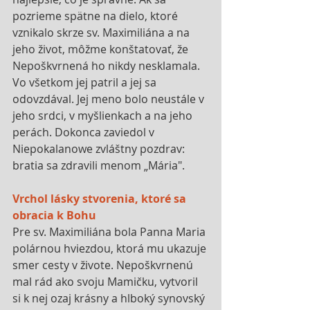
pozrieme spätne na dielo, ktoré 
vznikalo skrze sv. Maximiliána a na 
jeho život, môžme konštatovať, že 
Nepoškvrnená ho nikdy nesklamala. 
Vo všetkom jej patril a jej sa 
odovzdával. Jej meno bolo neustále v 
jeho srdci, v myšlienkach a na jeho 
perách. Dokonca zaviedol v 
Niepokalanowe zvláštny pozdrav: 
bratia sa zdravili menom „Mária".
Vrchol lásky stvorenia, ktoré sa 
obracia k Bohu
Pre sv. Maximiliána bola Panna Maria 
polárnou hviezdou, ktorá mu ukazuje 
smer cesty v živote. Nepoškvrnenú 
mal rád ako svoju Mamičku, vytvoril 
si k nej ozaj krásny a hlboký synovský 