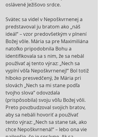
oslávené Ježišovo srdce.
Svätec sa videl v Nepoškvrnenej a 
predstavoval ju bratom ako „náš 
ideál“ – vzor predovšetkým v plnení 
Božej vôle. Mária sa pre Maximiliána 
natoľko pripodobnila Bohu a 
identifikovala sa s nim, že sa nebál 
používať aj tento výraz: „Nech sa 
vyplní vôľa Nepoškvrnenej!“ Bol totiž 
hlboko presvedčený, že Mária pri 
slovách „Nech sa mi stane podľa 
tvojho slova“ odovzdala 
(prispôsobila) svoju vôľu Božej vôli. 
Preto povzbudzoval svojich bratov, 
aby sa nebáli hovoriť a používať 
tento výraz: „Nech sa stane tak, ako 
chce Nepoškvrnená!“ – lebo ona vie 
najlepšie, čo je správne. Ak sa 