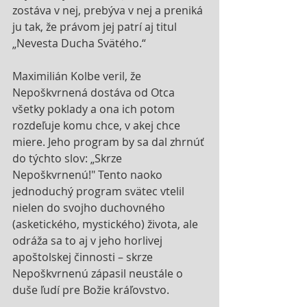
zostáva v nej, prebýva v nej a preniká 
ju tak, že právom jej patrí aj titul 
„Nevesta Ducha Svätého.“
Maximilián Kolbe veril, že 
Nepoškvrnená dostáva od Otca 
všetky poklady a ona ich potom 
rozdeľuje komu chce, v akej chce 
miere. Jeho program by sa dal zhrnúť 
do týchto slov: „Skrze 
Nepoškvrnenú!" Tento naoko 
jednoduchý program svätec vtelil 
nielen do svojho duchovného 
(asketického, mystického) života, ale 
odráža sa to aj v jeho horlivej 
apoštolskej činnosti – skrze 
Nepoškvrnenú zápasil neustále o 
duše ľudí pre Božie kráľovstvo.