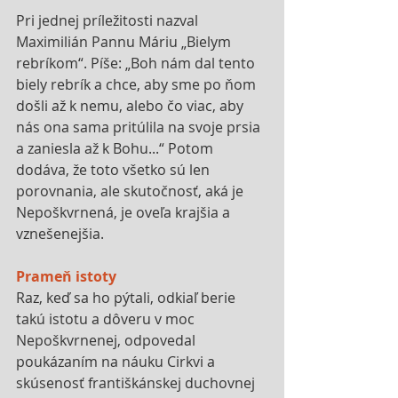
Pri jednej príležitosti nazval 
Maximilián Pannu Máriu „Bielym 
rebríkom“. Píše: „Boh nám dal tento 
biely rebrík a chce, aby sme po ňom 
došli až k nemu, alebo čo viac, aby 
nás ona sama pritúlila na svoje prsia 
a zaniesla až k Bohu...“ Potom 
dodáva, že toto všetko sú len 
porovnania, ale skutočnosť, aká je 
Nepoškvrnená, je oveľa krajšia a 
vznešenejšia.
Prameň istoty
Raz, keď sa ho pýtali, odkiaľ berie 
takú istotu a dôveru v moc 
Nepoškvrnenej, odpovedal 
poukázaním na náuku Cirkvi a 
skúsenosť františkánskej duchovnej 