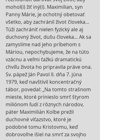
mohol(i) žiť iný(í). Maximilian, syn 
Panny Márie, je ochotný obetovať 
všetko, aby zachránil život človeka... 
Túži zachrániť nielen fyzický ale aj 
duchovný život, dušu človeka... Ak sa 
zamyslíme nad jeho príbehom s 
Máriou, nepochybujeme, že na túto 
vzácnu a veľmi ťažkú dramatickú 
chvíľu života ho pripravila práve ona. 
Sv. pápež Ján Pavol II. dňa 7. júna 
1979, keď navštívil koncentračný 
tábor, povedal: „Na tomto strašnom 
mieste, ktoré prinieslo smrť štyrom 
miliónom ľudí z rôznych národov, 
páter Maximilián Kolbe prežil 
duchovné víťazstvo, ktoré je 
podobné tomu Kristovmu, keď 
dobrovoľne išiel na smrť za svojho 