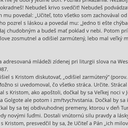
okradneš! Nebudeš krivo svedčiť! Nebudeš podvádzať!
on mu povedal: „Učiteľ, toto všetko som zachovával od 
ňho pozrel s láskou a povedal mu: „Jedno ti ešte chýba
zdaj chudobným a budeš mať poklad v nebi. Potom prí
love zosmutnel a odišiel zarmútený, lebo mal veľký m
ia adresovaná mládeži zídenej pri liturgii slova na Wes
987.
šiel s Kristom diskutovať, „odišiel zarmútený“ (porov. 
ožno si uvedomoval, čo všetko stráca. Určite. Stráca
al s Kristom, ako apoštoli, dočkal by sa Veľkej noci v 
na Golgote ale potom i zmŕtvychvstania. Dočkal by sa 
al by sa tej obdivuhodnej premeny, ktorou v deň Turí
tedy novými ľuďmi. Dostali vnútornú silu pravdy a lásk
s Kristom, presvedčil by sa, že Učiteľ a Pán „ich milov