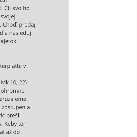
 Cti svojho 
svojej 
. Choď, predaj 
ď a nasleduj 
ajetok.
terplatte v 
Mk 10, 22). 
l ohromne 
Jeruzaleme. 
i zostúpenia 
c prešli 
y. Keby ten 
al až do 