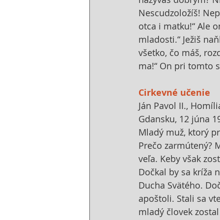
Nescudzoložíš! Nep
otca i matku!“ Ale 
mladosti.“ Ježiš na
všetko, čo máš, ro
ma!“ On pri tomto s
Cirkevné učenie
Ján Pavol II., Homíl
Gdansku, 12 júna 1
Mladý muž, ktorý pri
Prečo zarmútený? M
veľa. Keby však zost
Dočkal by sa kríža 
Ducha Svätého. Dočk
apoštoli. Stali sa v
mladý človek zostal 