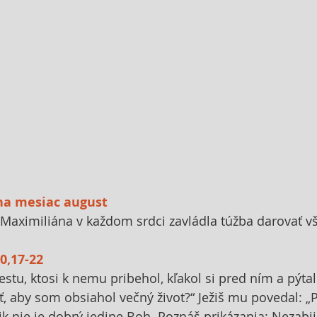
na mesiac august
 Maximiliána v každom srdci zavládla túžba darovať vš
0,17-22
stu, ktosi k nemu pribehol, kľakol si pred ním a pýtal 
, aby som obsiahol večný život?“ Ježiš mu povedal: „
 nie je dobrý jedine Boh. Poznáš prikázania: Nezabij