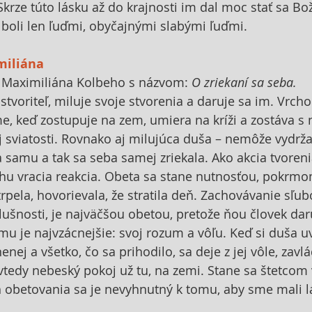
. Skrze túto lásku až do krajnosti im dal moc stať sa B
i boli len ľuďmi, obyčajnými slabými ľuďmi.
miliána
 Maximiliána Kolbeho s názvom: 
O zriekaní sa seba.
tvoriteľ, miluje svoje stvorenia a daruje sa im. Vrcho
e, keď zostupuje na zem, umiera na kríži a zostáva s 
ej sviatosti. Rovnako aj milujúca duša – nemôže vydrža
 samu a tak sa seba samej zriekala. Ako akcia tvoren
ohu vracia reakcia. Obeta sa stane nutnosťou, pokrmo
trpela, hovorievala, že stratila deň. Zachovávanie sľubo
ušnosti, je najväčšou obetou, pretože ňou človek da
 mu je najvzácnejšie: svoj rozum a vôľu. Keď si duša u
ej a všetko, čo sa prihodilo, sa deje z jej vôle, zavlá
 vtedy nebeský pokoj už tu, na zemi. Stane sa štetcom 
 obetovania sa je nevyhnutný k tomu, aby sme mali lá