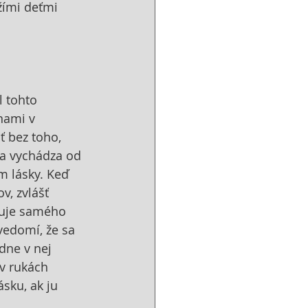
ožími deťmi 
l tohto 
nami v 
ť bez toho, 
ia vychádza od 
m lásky. Keď 
v, zvlášť 
ruje samého 
vedomí, že sa 
dne v nej 
v rukách 
sku, ak ju 