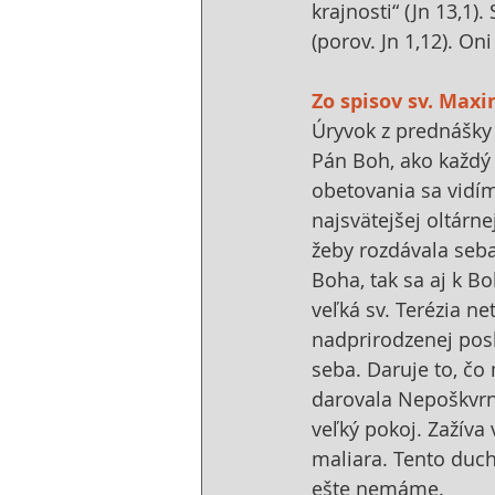
krajnosti“ (Jn 13,1)
(porov. Jn 1,12). On
Zo spisov sv. Maxi
Úryvok z prednášky
Pán Boh, ako každý s
obetovania sa vidím
najsvätejšej oltárn
žeby rozdávala seba
Boha, tak sa aj k B
veľká sv. Terézia ne
nadprirodzenej posl
seba. Daruje to, čo
darovala Nepoškvrnen
veľký pokoj. Zažíva
maliara. Tento duch
ešte nemáme.