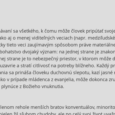
vaní sa všetkého, k čomu môže človek pripútať svoje 
ako aj o menej viditeľných veciach (napr. medziľudské 
etky tieto veci zaujímavým spôsobom práve materiálne
bohatstvo dvojaký význam: na jednej strane je znako
ej strane je to nebezpečný priestor, v ktorom môže d
uzavrie a stratí citlivosť na potreby blížneho. Každý pr
ania sa prináša človeku duchovnú slepotu, kazí jasné 
 ako v prípade mládenca z evanjelia, môže dokonca zru
 plynúce z Božieho vnuknutia.
členom rehole menších bratov konventuálov, minorito
 nielen žil sľubom chudoby, ale po celý svoj život uvažo