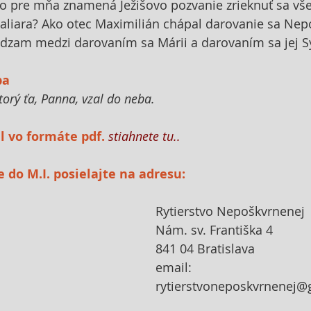
pre mňa znamená Ježišovo pozvanie zrieknuť sa vš
aliara? Ako otec Maximilián chápal darovanie sa Nep
ádzam medzi darovaním sa Márii a darovaním sa jej S
ba
torý ťa, Panna, vzal do neba.
 vo formáte pdf.
stiahnete tu..
e do M.I. posielajte na adresu:
Rytierstvo Nepoškvrnenej
Nám. sv. Františka 4
841 04 Bratislava
email: 
rytierstvoneposkvrnenej@