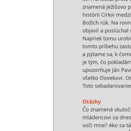
znamená Ježišovo po
histórii Cirkvi medz
Božích rúk. Na rovn
objavil a poslúchal 
Napriek tomu urobil
tomto príbehu zast
a pýtame sa, k čom
je tým, čo pokladám
upozorňuje Ján Pavol
všetko človekovi. On
Toto sebadarovanie 
Otázky
Čo znamená skutočno
mládencovi sa dnes 
voči mne? Ako sa tá