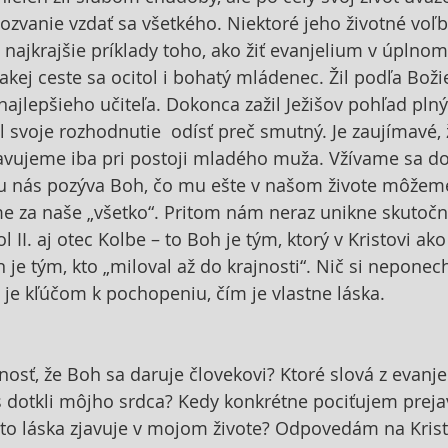
zvanie vzdať sa všetkého. Niektoré jeho životné voľby
i najkrajšie príklady toho, ako žiť evanjelium v úplnom
akej ceste sa ocitol i bohatý mládenec. Žil podľa Boži
najlepšieho učiteľa. Dokonca zažil Ježišov pohľad plný 
 svoje rozhodnutie  odísť preč smutný. Je zaujímavé, ž
avujeme iba pri postoji mladého muža. Vžívame sa do 
u nás pozýva Boh, čo mu ešte v našom živote môžeme
e za naše „všetko“. Pritom nám neraz unikne skutočno
 II. aj otec Kolbe – to Boh je tým, ktorý v Kristovi ako
 je tým, kto „miloval až do krajnosti“. Nič si neponec
je kľúčom k pochopeniu, čím je vlastne láska.
sť, že Boh sa daruje človekovi? Ktoré slová z evanj
dotkli môjho srdca? Kedy konkrétne pociťujem prejav
to láska zjavuje v mojom živote? Odpovedám na Krist