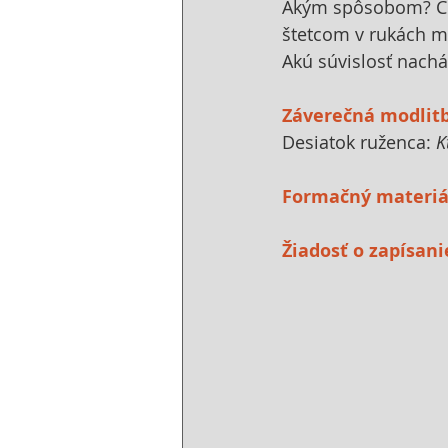
Akým spôsobom? Čo 
štetcom v rukách m
Akú súvislosť nach
Záverečná modlit
Desiatok ruženca: 
K
Formačný materiál
Žiadosť o zapísani