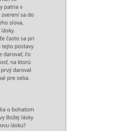
 patria v 
 zverení sa do 
eho slova, 
lásky. 
e často sa pri 
tejto postavy 
 darovať, čo 
sť, na ktorú 
 prvý daroval 
hal pre seba. 
elia o bohatom 
y Božej lásky 
ovu lásku? 