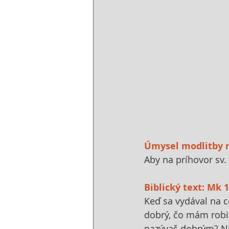
Úmysel modlitby 
Aby na príhovor sv.
Biblický text: Mk 1
Keď sa vydával na ce
dobrý, čo mám robiť
nazývaš dobrým? Nik