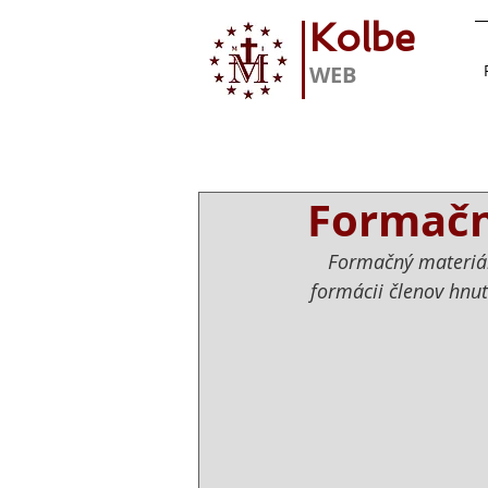
Kolbe
WEB
Formačn
Formačný materiál 
formácii členov hnut