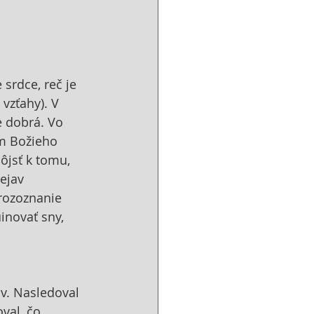
srdce, reč je 
vzťahy). V 
 dobrá. Vo 
m Božieho 
ôjsť k tomu, 
ejav 
rozoznanie 
inovať sny, 
v. Nasledoval 
val, čo 