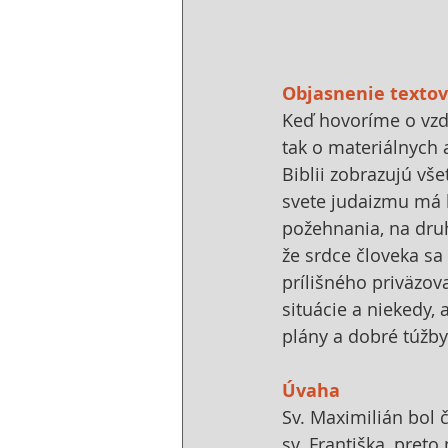
Objasnenie textov
Keď hovoríme o vzdá
tak o materiálnych 
Biblii zobrazujú vš
svete judaizmu má 
požehnania, na druh
že srdce človeka sa 
prílišného priväzov
situácie a niekedy,
plány a dobré túžby
Úvaha
Sv. Maximilián bol 
sv. Františka, preto