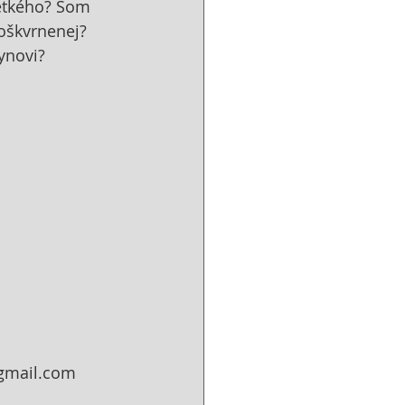
etkého? Som 
oškvrnenej? 
ynovi?
gmail.com