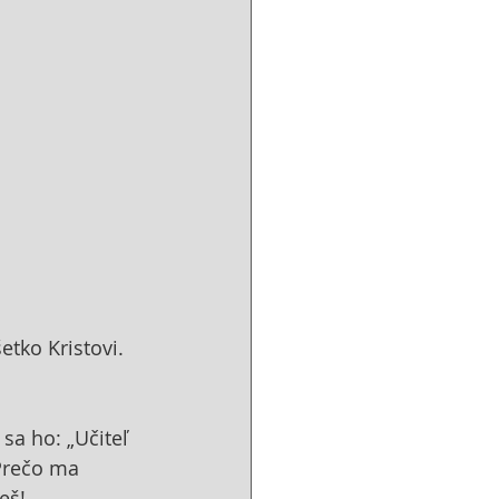
etko Kristovi.
sa ho: „Učiteľ 
Prečo ma 
eš! 