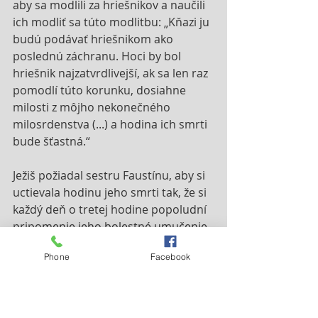
aby sa modlili za hriešnikov a naučili 
ich modliť sa túto modlitbu: „Kňazi ju 
budú podávať hriešnikom ako 
poslednú záchranu. Hoci by bol 
hriešnik najzatvrdlivejší, ak sa len raz 
pomodlí túto korunku, dosiahne 
milosti z môjho nekonečného 
milosrdenstva (...) a hodina ich smrti 
bude šťastná.“
Ježiš požiadal sestru Faustínu, aby si 
uctievala hodinu jeho smrti tak, že si 
každý deň o tretej hodine popoludní 
pripomenie jeho bolestné umučenie, 
zvlášť mučivú opustenosť vo chvíli 
Phone
Facebook
zomierania.
Sviatok Božieho milosrdenstva bol 
veľkou túžbou Pána Ježiša. O svojom 