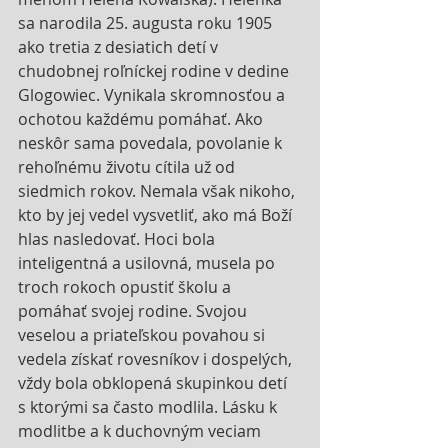
sa narodila 25. augusta roku 1905 
ako tretia z desiatich detí v 
chudobnej roľníckej rodine v dedine 
Glogowiec. Vynikala skromnosťou a 
ochotou každému pomáhať. Ako 
neskôr sama povedala, povolanie k 
rehoľnému životu cítila už od 
siedmich rokov. Nemala však nikoho, 
kto by jej vedel vysvetliť, ako má Boží 
hlas nasledovať. Hoci bola 
inteligentná a usilovná, musela po 
troch rokoch opustiť školu a 
pomáhať svojej rodine. Svojou 
veselou a priateľskou povahou si 
vedela získať rovesníkov i dospelých, 
vždy bola obklopená skupinkou detí 
s ktorými sa často modlila. Lásku k 
modlitbe a k duchovným veciam 