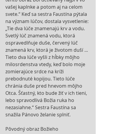
vašej kaplnke a potom aj na celom 
svete.“ Keď sa sestra Faustína pýtala 
na význam lúčov, dostala vysvetlenie: 
„Tie dva lúče znamenajú krv a vodu. 
Svetlý lúč znamená vodu, ktorá 
ospravedlňuje duše, červený lúč 
znamená krv, ktorá je životom duší ... 
Tieto dva lúče vyšli z hĺbky môjho 
milosrdenstva vtedy, keď bolo moje 
zomierajúce srdce na kríži 
prebodnuté kopijou. Tieto lúče 
chránia duše pred hnevom môjho 
Otca. Šťastný, kto bude žiť v ich tieni, 
lebo spravodlivá Božia ruka ho 
nezasiahne.“ Sestra Faustína sa 
snažila Pánovo želanie splniť.
Pôvodný obraz Božieho 