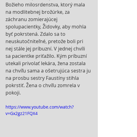
Božieho milosrdenstva, ktorý mala 
na modlitebnej brožúrke, za 
záchranu zomierajúcej 
spolupacientky, Židovky, aby mohla 
byť pokrstená. Zdalo sa to 
neuskutočniteľné, pretože boli pri 
nej stále jej príbuzní. V jednej chvíli 
sa pacientke priťažilo. Kým príbuzní 
utekali privolať lekára, žena zostala 
na chvíľu sama a ošetrujúca sestra ju 
na prosbu sestry Faustíny stihla 
pokrstiť. Žena o chvíľu zomrela v 
pokoji.
https://www.youtube.com/watch?
v=Gx2gz21FQX4