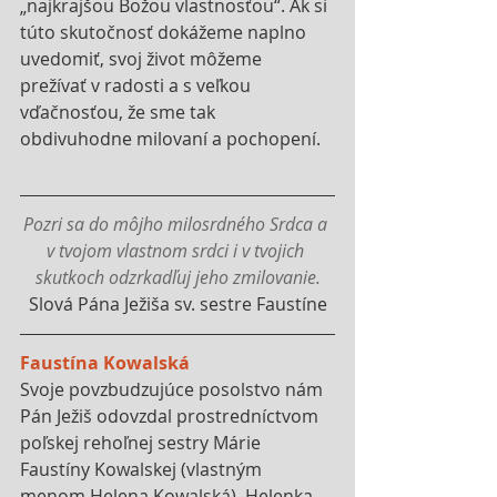
„najkrajšou Božou vlastnosťou“. Ak si 
túto skutočnosť dokážeme naplno 
uvedomiť, svoj život môžeme 
prežívať v radosti a s veľkou 
vďačnosťou, že sme tak 
obdivuhodne milovaní a pochopení.
Pozri sa do môjho milosrdného Srdca a 
v tvojom vlastnom srdci i v tvojich 
skutkoch odzrkadľuj jeho zmilovanie.
Slová Pána Ježiša sv. sestre Faustíne
Faustína Kowalská
Svoje povzbudzujúce posolstvo nám 
Pán Ježiš odovzdal prostredníctvom 
poľskej rehoľnej sestry Márie 
Faustíny Kowalskej (vlastným 
menom Helena Kowalská). Helenka 