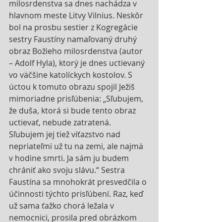
milosrdenstva sa dnes nachádza v 
hlavnom meste Litvy Vilnius. Neskôr 
bol na prosbu sestier z Kogregácie 
sestry Faustíny namaľovaný druhý 
obraz Božieho milosrdenstva (autor 
– Adolf Hyla), ktorý je dnes uctievaný 
vo väčšine katolíckych kostolov. S 
úctou k tomuto obrazu spojil Ježiš 
mimoriadne prisľúbenia: „Sľubujem, 
že duša, ktorá si bude tento obraz 
uctievať, nebude zatratená. 
Sľubujem jej tiež víťazstvo nad 
nepriateľmi už tu na zemi, ale najmä 
v hodine smrti. Ja sám ju budem 
chrániť ako svoju slávu.“ Sestra 
Faustína sa mnohokrát presvedčila o 
účinnosti týchto prisľúbení. Raz, keď 
už sama ťažko chorá ležala v 
nemocnici, prosila pred obrázkom 