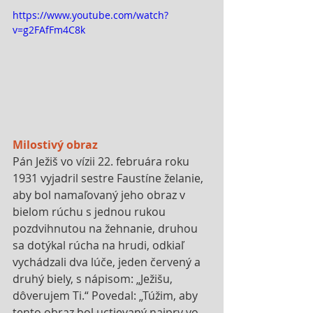
https://www.youtube.com/watch?
v=g2FAfFm4C8k
Milostivý obraz
Pán Ježiš vo vízii 22. februára roku 
1931 vyjadril sestre Faustíne želanie, 
aby bol namaľovaný jeho obraz v 
bielom rúchu s jednou rukou 
pozdvihnutou na žehnanie, druhou 
sa dotýkal rúcha na hrudi, odkiaľ 
vychádzali dva lúče, jeden červený a 
druhý biely, s nápisom: „Ježišu, 
dôverujem Ti.“ Povedal: „Túžim, aby 
tento obraz bol uctievaný najprv vo 