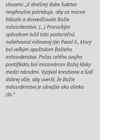
slovami: „V dnešnej dobe ľudstvo 
nevyhnutne potrebuje, aby sa mocne 
hlásalo a dosvedčovalo Božie 
milosrdenstvo. (...) Prorockým 
spôsobom tušil túto pastoračnú 
naliehavosť milovaný Ján Pavol II., ktorý 
bol veľkým apoštolom Božieho 
milosrdenstva. Počas celého svojho 
pontifikátu bol misionárom Božej lásky 
medzi národmi. Vyzýval kresťanov a ľudí 
dobrej vôle, aby uverili, že Božie 
milosrdenstvo je silnejšie ako všetko 
zlo.“ 