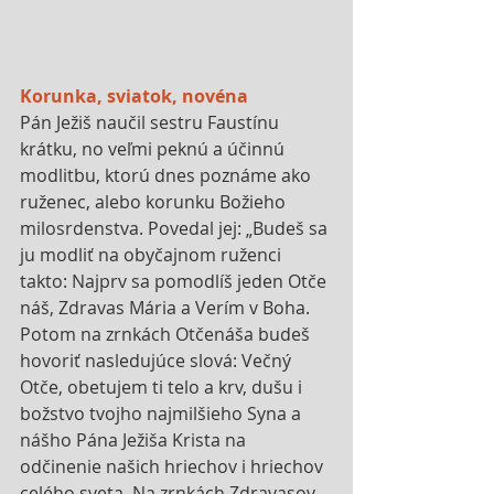
Korunka, sviatok, novéna
Pán Ježiš naučil sestru Faustínu 
krátku, no veľmi peknú a účinnú 
modlitbu, ktorú dnes poznáme ako 
ruženec, alebo korunku Božieho 
milosrdenstva. Povedal jej: „Budeš sa 
ju modliť na obyčajnom ruženci 
takto: Najprv sa pomodlíš jeden Otče 
náš, Zdravas Mária a Verím v Boha. 
Potom na zrnkách Otčenáša budeš 
hovoriť nasledujúce slová: Večný 
Otče, obetujem ti telo a krv, dušu i 
božstvo tvojho najmilšieho Syna a 
nášho Pána Ježiša Krista na 
odčinenie našich hriechov i hriechov 
celého sveta. Na zrnkách Zdravasov 