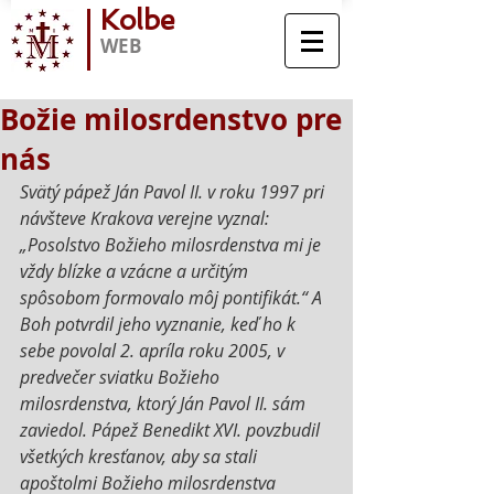
Kolbe
WEB
Božie milosrdenstvo pre
nás
Svätý pápež Ján Pavol II. v roku 1997 pri 
návšteve Krakova verejne vyznal: 
„Posolstvo Božieho milosrdenstva mi je 
vždy blízke a vzácne a určitým 
spôsobom formovalo môj pontifikát.“ A 
Boh potvrdil jeho vyznanie, keď ho k 
sebe povolal 2. apríla roku 2005, v 
predvečer sviatku Božieho 
milosrdenstva, ktorý Ján Pavol II. sám 
zaviedol. Pápež Benedikt XVI. povzbudil 
všetkých kresťanov, aby sa stali 
apoštolmi Božieho milosrdenstva 