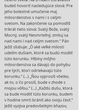
budeš hovoriť nasledujúce slová: Pre 
jeho bolestné umučenie maj 
milosrdenstvo s nami i s celým 
svetom. Na zakončenie sa pomodlíš 
trikrát tieto slová: Svätý Bože, svätý 
Mocný, svätý Nesmrteľný, zmiluj sa 
nad nami i nad celým svetom.“ Pán 
Ježiš sľubuje: „Ó aké veľké milosti 
udelím dušiam, ktoré sa budú modliť 
túto korunku. Hlbiny môjho 
milosrdenstva sa dávajú do pohybu 
pre tých, ktorí odriekavajú túto 
korunku.“ (...) „Ňou vyprosíš všetko, 
ak to, o čo prosíš, bude v zhode s 
mojou vôľou.“ (...) „Každú dušu, ktorá 
sa bude modliť túto korunku, budem 
v hodine smrti brániť ako svoju česť.“ 
Ježiš vyzýva predovšetkým kňazov, 