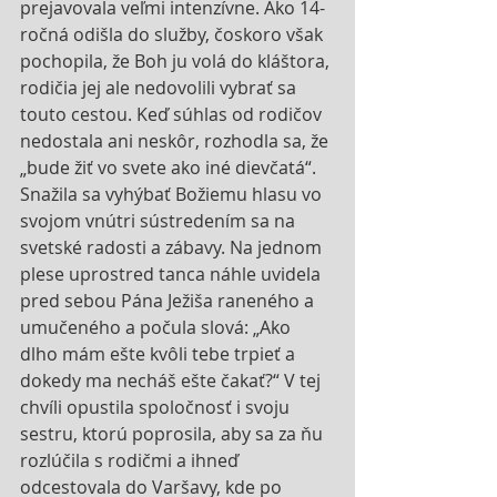
prejavovala veľmi intenzívne. Ako 14-
ročná odišla do služby, čoskoro však 
pochopila, že Boh ju volá do kláštora, 
rodičia jej ale nedovolili vybrať sa 
touto cestou. Keď súhlas od rodičov 
nedostala ani neskôr, rozhodla sa, že 
„bude žiť vo svete ako iné dievčatá“. 
Snažila sa vyhýbať Božiemu hlasu vo 
svojom vnútri sústredením sa na 
svetské radosti a zábavy. Na jednom 
plese uprostred tanca náhle uvidela 
pred sebou Pána Ježiša raneného a 
umučeného a počula slová: „Ako 
dlho mám ešte kvôli tebe trpieť a 
dokedy ma necháš ešte čakať?“ V tej 
chvíli opustila spoločnosť i svoju 
sestru, ktorú poprosila, aby sa za ňu 
rozlúčila s rodičmi a ihneď 
odcestovala do Varšavy, kde po 