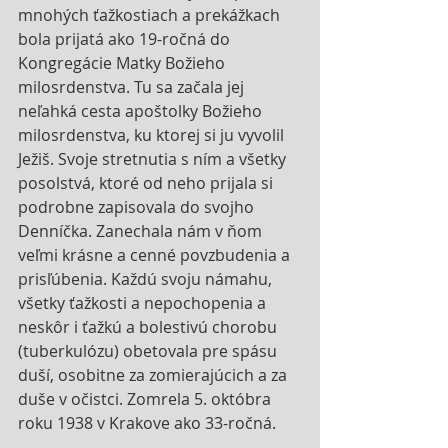
mnohých ťažkostiach a prekážkach 
bola prijatá ako 19-ročná do 
Kongregácie Matky Božieho 
milosrdenstva. Tu sa začala jej 
neľahká cesta apoštolky Božieho 
milosrdenstva, ku ktorej si ju vyvolil 
Ježiš. Svoje stretnutia s ním a všetky 
posolstvá, ktoré od neho prijala si 
podrobne zapisovala do svojho 
Denníčka. Zanechala nám v ňom 
veľmi krásne a cenné povzbudenia a 
prisľúbenia. Každú svoju námahu, 
všetky ťažkosti a nepochopenia a 
neskôr i ťažkú a bolestivú chorobu 
(tuberkulózu) obetovala pre spásu 
duší, osobitne za zomierajúcich a za 
duše v očistci. Zomrela 5. októbra 
roku 1938 v Krakove ako 33-ročná.