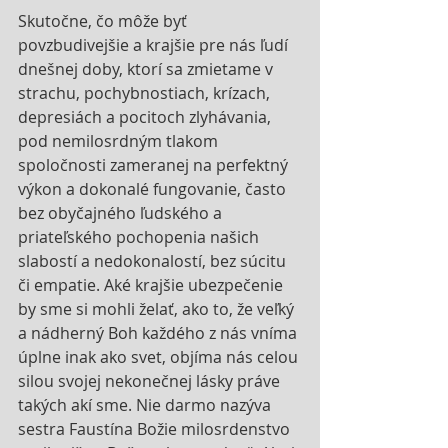
Skutočne, čo môže byť 
povzbudivejšie a krajšie pre nás ľudí 
dnešnej doby, ktorí sa zmietame v 
strachu, pochybnostiach, krízach, 
depresiách a pocitoch zlyhávania, 
pod nemilosrdným tlakom 
spoločnosti zameranej na perfektný 
výkon a dokonalé fungovanie, často 
bez obyčajného ľudského a 
priateľského pochopenia našich 
slabostí a nedokonalostí, bez súcitu 
či empatie. Aké krajšie ubezpečenie 
by sme si mohli želať, ako to, že veľký 
a nádherný Boh každého z nás vníma 
úplne inak ako svet, objíma nás celou 
silou svojej nekonečnej lásky práve 
takých akí sme. Nie darmo nazýva 
sestra Faustína Božie milosrdenstvo 