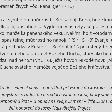
prameň živých vôd, Pána. (Jer 17,13) 
ala aj symbolom múdrosti: „Kto sa bojí Boha, bude kona
odlivosti, dosiahne ju. Vyjde mu v ústrety ako počestn
 ako manželka panenského veku. Nakŕmi ho životoda
spasiteľnej múdrosti ho napojí. “ (Sir 15,1-3) Evanjel
á prichádza v Kristovi.  „Keď bol Ježiš pokrstený, hneď
vorilo nebo a on videl Božieho Ducha, ktorý ako holu
dzal nad neho.“ (Mt 3,16). Ježiš hovorí Nikodémovi: „A
 Ducha svätého, nemôže vojsť do Božieho kráľovstva.“ 
 do svätenej vody – napríklad pri vstupe do kostola – 
omyslime s radosťou a s vďačnosťou na krst, ktorý sme pr
ripomína krst – a obnovme svoje „Amen“ – čiže „Som rá
žili ponorení do lásky Najsvätejšej Trojice. 