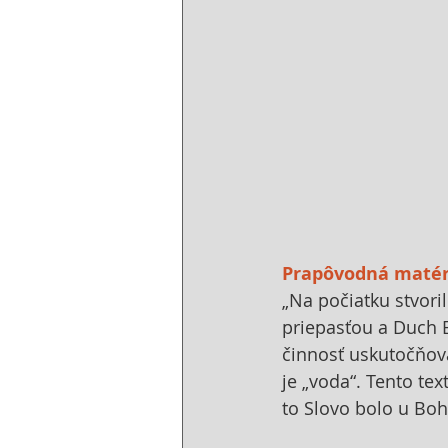
Prapôvodná matér
„Na počiatku stvori
priepasťou a Duch B
činnosť uskutočňov
je „voda“. Tento tex
to Slovo bolo u Boha