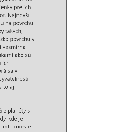
ienky pre ich 
ot. Najnovší 
ou na povrchu. 
y takých, 
ízko povrchu v 
i vesmírna 
nkami ako sú 
 ich 
rá sa v 
ývateľnosti 
to aj 
re planéty s 
y, kde je 
tomto mieste 