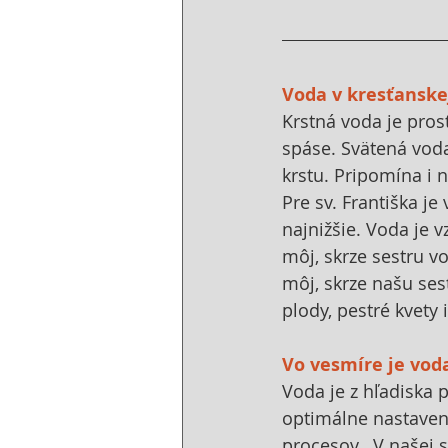
Voda v kresťanske
Krstná voda je pro
spáse. Svätená voda
krstu. Pripomína i 
Pre sv. Františka j
najnižšie. Voda je 
môj, skrze sestru v
môj, skrze našu ses
plody, pestré kvety i
Vo vesmíre je vod
Voda je z hľadiska 
optimálne nastavené
procesov.  V našej s