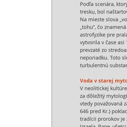
Podľa scenára, ktor
tresku, bol naštart
Na mieste slova „vo
„tohu“, čo znamená
astrofyzike pre pral
vytvorila v čase asi
prevzaté zo stredo
neporiadku. Toto s
turbulentnú substan
Voda v starej mytol
V neolitickej kultúr
za dôležitý mytolog
vtedy považovaná za
646 pred Kr.) pokla
tradícii prorokov j
Izraela, Pane, všetc