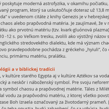
ý poskytuje moderná astrofyzika, v okamihu počiatku,
ovaný program, ktorý sa uskutočňuje doteraz už 13,8 mi
da“ v uvedenom citáte z knihy Genezis je v hebrejskej 
 chaos alebo prapôvodná matéria. Je zaujímavé, že v
átku ako prvotnú matériu (tzv. kvark-gluόnová plazma),
 10 -12 s. po Veľkom tresku, zvolili ako výstižný názov 
anglického stredovekého dialektu, kde má význam cha
lovo pravdepodobne pochádza z gréckeho „hyiuli“, čo 
ciu, primárnu matériu, pralátku.
ógii a v biblickej tradícii
e, v kultúre starého Egypta aj v kultúre Aztékov sa vod
ický a neskôr i náboženský symbol. Pre svoju neforem
 symbol chaosu a prapôvodnej matérie. Táles z Milét
dal vodu za prapôvodnú matériu, z ktorej všetko povsta
e zase Boh Izraela označovaný za životodarný prameň. 
i, čo teba opustia, budú zahanbení, čo sa vzbúria, budú