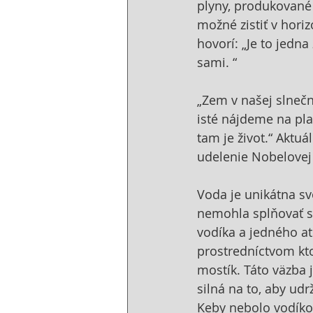
plyny, produkované
možné zistiť v horiz
hovorí: „Je to jedna
sami. “
„Zem v našej slnečn
isté nájdeme na pla
tam je život.“ Aktuá
udelenie Nobelovej 
Voda je unikátna sv
nemohla splňovať s
vodíka a jedného at
prostredníctvom kto
mostík. Táto väzba 
silná na to, aby udr
Keby nebolo vodíko