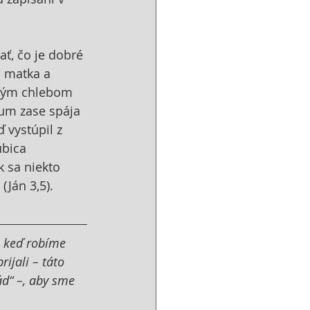
ť, čo je dobré 
á matka a 
rným chlebom 
ium zase spája 
 vystúpil z 
bica 
k sa niekto 
(Ján 3,5).
a keď robíme 
ijali – táto 
d“ –, aby sme 