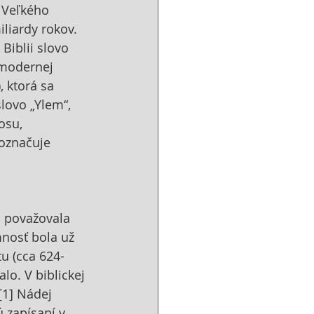
 Veľkého 
liardy rokov. 
Biblii slovo 
 modernej 
 ktorá sa 
slovo „Ylem“, 
osu, 
označuje 
a považovala 
nosť bola už 
u (cca 624- 
lo. V biblickej 
[1] Nádej 
 zapísaní v 