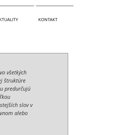
KTUALITY
KONTAKT
a
o všetkých 
j štruktúre 
ju predurčujú 
ľkou 
tejších slov v 
hovnom alebo 