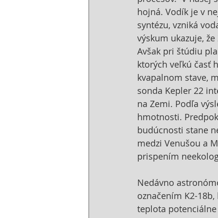
hojná. Vodík je v ne
syntézu, vzniká vod
výskum ukazuje, že 
Avšak pri štúdiu pla
ktorých veľkú časť 
kvapalnom stave, m
sonda Kepler 22 in
na Zemi. Podľa výsl
hmotnosti. Predpokl
budúcnosti stane n
medzi Venušou a Ma
prispením neekolog
Nedávno astronómovi
označením K2-18b, k
teplota potenciálne