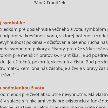
Pápež František
j symbolike
striedkom pre dosiahnutie večného života, symbolom p
 pripomína kresťanovi vodu, v ktorej bol znovuzrodený
nevyhnutnosť pokánia – očisťovania bieleho rúcha naše
e voda symbolom pokory a čistoty, pretože vždy schádza
vzorom pre menších bratov sv. Františka. „Buď pozdra
odu. Je užitočná, pokorná, skvostná a čistá. Buď pozdr
tru matku Zem, ona nás zásobuje a živí a v pravý čas 
 trávu."
a podmienkou života
podmienok pre život absolútne nevyhnutná. Má vlastno
 v súlade s funkciami vody pre existenciu a funkčnos
lnečnej sústave je veľmi zriedkavá, ale na škále našej