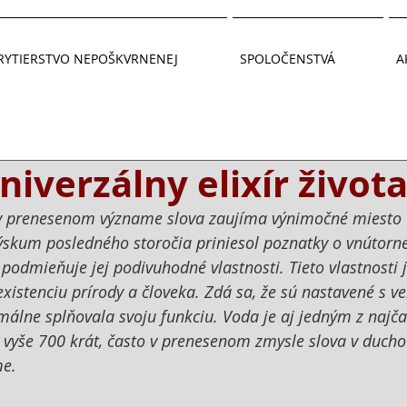
RYTIERSTVO NEPOŠKVRNENEJ
SPOLOČENSTVÁ
A
niverzálny elixír život
v prenesenom význame slova zaujíma výnimočné miesto v
ýskum posledného storočia priniesol poznatky o vnútorne
 podmieňuje jej podivuhodné vlastnosti. Tieto vlastnosti 
xistenciu prírody a človeka. Zdá sa, že sú nastavené s ve
álne splňovala svoju funkciu. Voda je aj jedným z najčas
 tu vyše 700 krát, často v prenesenom zmysle slova v duc
e.