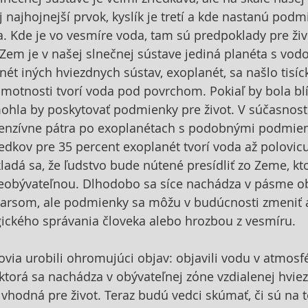
j najhojnejší prvok, kyslík je tretí a kde nastanú podm
a. Kde je vo vesmíre voda, tam sú predpoklady pre živ
Zem je v našej slnečnej sústave jediná planéta s vod
nét iných hviezdnych sústav, exoplanét, sa našlo tisíck
hmotnosti tvorí voda pod povrchom. Pokiaľ by bola bl
ohla by poskytovať podmienky pre život. V súčasnost
tenzívne pátra po exoplanétach s podobnými podmie
edkov pre 35 percent exoplanét tvorí voda až polovicu
adá sa, že ľudstvo bude nútené presídliť zo Zeme, kto
eobývateľnou. Dlhodobo sa síce nachádza v pásme ob
rsom, ale podmienky sa môžu v budúcnosti zmeniť a 
ického správania človeka alebo hrozbou z vesmíru.
a urobili ohromujúci objav: objavili vodu v atmosfé
torá sa nachádza v obývateľnej zόne vzdialenej hviezd
 vhodná pre život. Teraz budú vedci skúmať, či sú na 