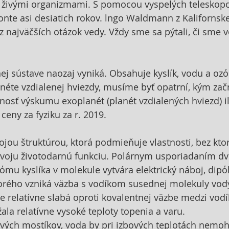
 živými organizmami. S pomocou vyspelých teleskopo
onte asi desiatich rokov. lngo Waldmann z Kalifornskej
 z najväčších otázok vedy. Vždy sme sa pýtali, či sme 
ej sústave naozaj vyniká. Obsahuje kyslík, vodu a ozόn
néte vzdialenej hviezdy, musíme byť opatrní, kým začn
lnosť výskumu exoplanét (planét vzdialených hviezd) il
ceny za fyziku za r. 2019.
ojou štruktúrou, ktorá podmieňuje vlastnosti, bez kto
voju životodarnú funkciu. Polárnym usporiadaním d
όmu kyslíka v molekule vytvára elektrický náboj, dipόl
rého vzniká väzba s vodíkom susednej molekuly vody,
je relatívne slabá oproti kovalentnej väzbe medzi vodí
žala relatívne vysoké teploty topenia a varu. 
vých mostíkov, voda by pri izbových teplotách nemohl