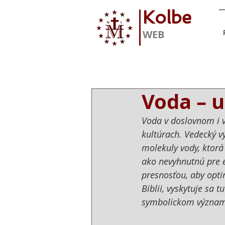
Kolbe
WEB
Voda – u
Voda v doslovnom i 
kultúrach. Vedecký v
molekuly vody, ktorá
ako nevyhnutnú pre e
presnosťou, aby optim
Biblii, vyskytuje sa
symbolickom význam