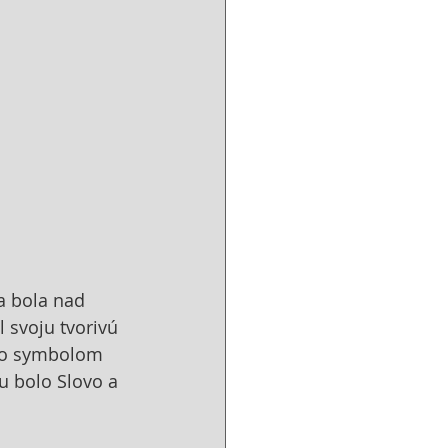
a bola nad 
 svoju tvorivú 
ho symbolom 
ku bolo Slovo a 