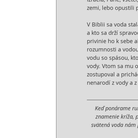
zemi, lebo opustili 
V Biblii sa voda st
a kto sa drží sprav
privinie ho k sebe
rozumnosti a vodou 
vodu so spásou, ktor
vody. Vtom sa mu ot
zostupoval a prichá
nenarodí z vody a z
Keď ponárame ruku
znamenie kríža, p
svätená voda nám p