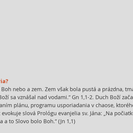
ia?
l Boh nebo a zem. Zem však bola pustá a prázdna, tm
oží sa vznášal nad vodami.“ Gn 1,1-2. Duch Boží začal
aním plánu, programu usporiadania v chaose, ktoré
t evokuje slová Prolόgu evanjelia sv. Jána: „Na počiat
 a to Slovo bolo Boh.“ (Jn 1,1)