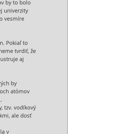
v by to bolo 
 univerzity 
vo vesmíre 
. Pokiaľ to 
eme tvrdiť, že 
ustruje aj 
rých by 
voch atόmov 
, 
 tzv. vodíkový 
kmi, ale dosť 
a v 