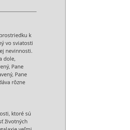
rostriedku k 
 vo sviatosti 
j nevinnosti. 
 dole, 
vený, Pane 
avený, Pane 
dáva rôzne 
sti, ktoré sú 
ť životných 
 galaxie veľmi 