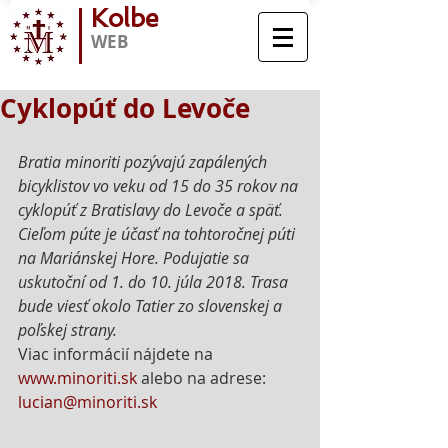
Kolbe
WEB
Cyklopúť do Levoče
Bratia minoriti pozývajú zapálených 
bicyklistov vo veku od 15 do 35 rokov na 
cyklopúť z Bratislavy do Levoče a späť. 
Cieľom púte je účasť na tohtoročnej púti 
na Mariánskej Hore. Podujatie sa 
uskutoční od 1. do 10. júla 2018. Trasa 
bude viesť okolo Tatier zo slovenskej a 
poľskej strany. 
Viac informácií nájdete na 
www.minoriti.sk
 alebo na adrese: 
lucian@minoriti.sk